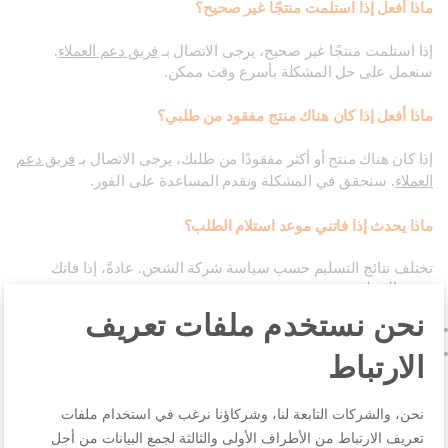
ماذا أفعل إذا استلمت منتجًا غير صحيح؟
إذا استلمت منتجًا غير صحيح، يرجى الاتصال بـ
فريق دعم العملاء
.
سنعمل على حل المشكلة بأسرع وقت ممكن.
ماذا أفعل إذا كان هناك منتج مفقود من طلبي؟
إذا كان هناك منتج أو أكثر مفقودًا من طلبك، يرجى الاتصال بـ
فريق دعم
العملاء
. سنحقق في المشكلة ونقدم المساعدة على الفور.
ماذا يحدث إذا فاتني موعد استلام الطلب؟
تختلف نتائج التسليم حسب سياسة شركة الشحن. عادةً، إذا فاتك
موعد التسليم:
نحن نستخدم ملفات تعريف
سيتم إعادة جدولة التوصيل ليوم العمل التالي.
الارتباط
قد يتم تسليم طلبك إلى
موقع استلام قريب
في جميع الحالات، ستترك شركة الشحن
إشعارًا رقميًا أو ورقيًا
يتضمن
نحن، والشركات التابعة لنا، وشركاؤنا نرغب في استخدام ملفات
تفاصيل التوصيل والخطوات التالية.
تعريف الارتباط من الأطراف الأولى والثالثة لجمع البيانات من أجل