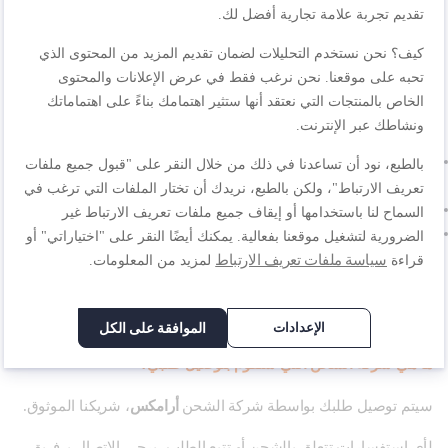
ما هي خيارات التوصيل المتاحة؟
تقديم تجربة علامة تجارية أفضل لك.
كيف؟ نحن نستخدم التحليلات لضمان تقديم المزيد من المحتوى الذي
نقدم التوصيل إلى
عنوان المنزل
أو
عنوان العمل
. يمكنك تحديد عنوان
التوصيل المفضل أثناء عملية
الدفع
أو في
حسابي
.
تحبه على موقعنا. نحن نرغب فقط في عرض الإعلانات والمحتوى
الخاص بالمنتجات التي نعتقد أنها ستثير اهتمامك بناءً على اهتماماتك
كم مدة الشحن وما تكلفته؟
ونشاطك عبر الإنترنت.
مدة التوصيل:
يتم توصيل الطلبات خلال
يوم واحد (المدن الرئيسية) إلى
بالطبع، نود أن تساعدنا في ذلك من خلال النقر على "قبول جميع ملفات
3 أيام عمل (المناطق النائية)
بعد تأكيد الطلب.
تعريف الارتباط"، ولكن بالطبع، نريدك أن تختار الملفات التي ترغب في
تكلفة الشحن:
30 ريال سعودي لكل طلب.
السماح لنا باستخدامها أو إيقاف جميع ملفات تعريف الارتباط غير
الشحن المجاني:
متوفر للطلبات التي تزيد قيمتها عن
350 ريال
الضرورية لتشغيل موقعنا بفعالية. يمكنك أيضًا النقر على "اختياراتي" أو
سعودي
.
سياسة ملفات تعريف الارتباط
قراءة
لمزيد من المعلومات.
يرجى الملاحظة:
قد تحدث تأخيرات غير متوقعة بسبب شركائنا في
التوصيل.
الإعدادات
الموافقة على الكل
ما هي شركة الشحن التي ستقوم بتوصيل طلبي؟
سيتم توصيل طلبك بواسطة شركة الشحن
أرامكس
، شريكنا الموثوق.
لأي استفسارات تتعلق بالشحن أو تتبع الطلب، يرجى الاتصال بـ
فريق