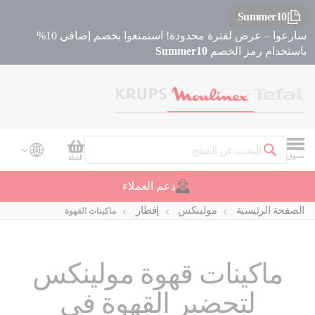
Summer10
سارعوا – عرض لفترة محدودة! استمتعوا بخصم إضافي 10%
باستخدام رمز الخصم
Summer10
سلة التسوق
تسوق
السلة
بحث
دعم العملاء
الصفحة الرئيسية
مولينكس
إفطار
ماكينات القهوة
ماكينات قهوة مولينكس
لتحضير القهوة في