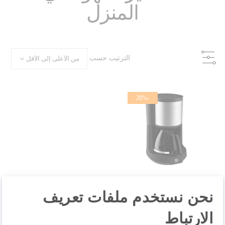
المنزل
الترتيب حسب
-20%
نحن نستخدم ملفات تعريف
الارتباط
ماكينة صنع القهوة FG370811 من