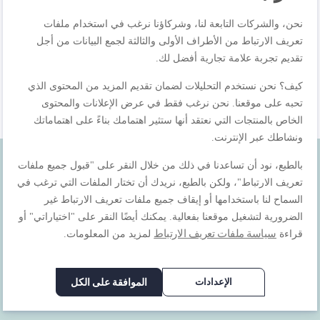
مولينيكس المزودة بفلتر، سوبيتو
سيليكت، سوداء من الستانلس
نحن، والشركات التابعة لنا، وشركاؤنا نرغب في استخدام ملفات
ستيل سعة 10 إلى 15 فنجانًا
١٩٩٫٠٠ ر.س.‏
تعريف الارتباط من الأطراف الأولى والثالثة لجمع البيانات من أجل
٢٤٩٫٠٠ ر.س.‏
تقديم تجربة علامة تجارية أفضل لك.
كيف؟ نحن نستخدم التحليلات لضمان تقديم المزيد من المحتوى الذي
تحبه على موقعنا. نحن نرغب فقط في عرض الإعلانات والمحتوى
الخاص بالمنتجات التي نعتقد أنها ستثير اهتمامك بناءً على اهتماماتك
ونشاطك عبر الإنترنت.
بالطبع، نود أن تساعدنا في ذلك من خلال النقر على "قبول جميع ملفات
تعريف الارتباط"، ولكن بالطبع، نريدك أن تختار الملفات التي ترغب في
احصل على
السماح لنا باستخدامها أو إيقاف جميع ملفات تعريف الارتباط غير
الضرورية لتشغيل موقعنا بفعالية. يمكنك أيضًا النقر على "اختياراتي" أو
خصم 10%
سياسة ملفات تعريف الارتباط
قراءة
لمزيد من المعلومات.
اشترك في النشرة
الإخبارية لدينا لتصلك
الإعدادات
الموافقة على الكل
عروضنا ووصفاتنا