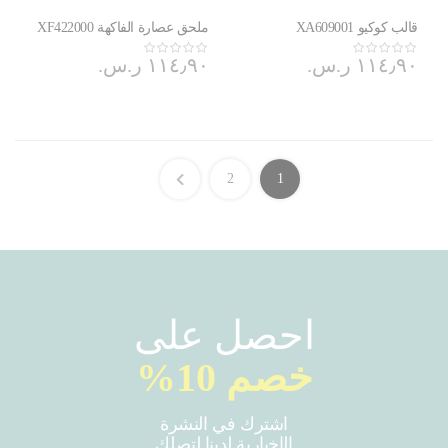
قالب كوكيو XA609001
ملحق عصارة الفاكهة XF422000
١١٤٫٩٠ ر.س.‏
١١٤٫٩٠ ر.س.‏
2
1
احصل على
خصم 10%
اشترك في النشرة
الإخبارية لدينا لتصلك