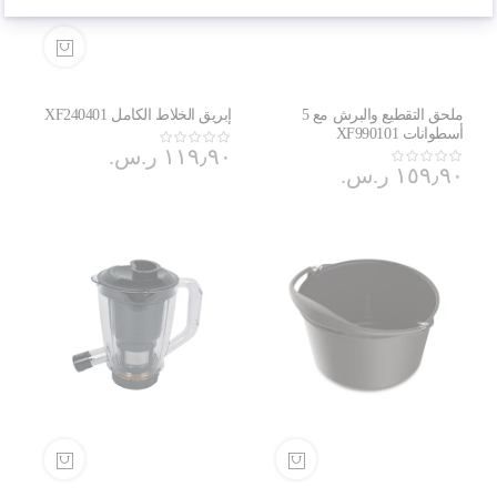
ملحق التقطيع والبرش مع 5
إبريق الخلاط الكامل XF240401
أسطوانات XF990101
١١٩٫٩٠ ر.س.‏
١٥٩٫٩٠ ر.س.‏