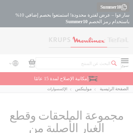
Summer10
سارعوا – عرض لفترة محدودة! استمتعوا بخصم إضافي 10%
باستخدام رمز الخصم
Summer10
سلة التسوق
تسوق
السلة
بحث
إمكانية الإصلاح لمدة 15 عامًا
الصفحة الرئيسية
مولينكس
الإكسسوارات
مجموعة الملحقات وقطع
الغيار الأصلية من