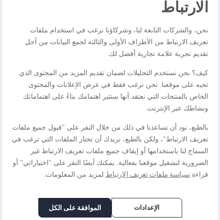
الارتباط
نحن، والشركات التابعة لنا، وشركاؤنا نرغب في استخدام ملفات
تعريف الارتباط من الأطراف الأولى والثالثة لجمع البيانات من أجل
تقديم تجربة علامة تجارية أفضل لك.
كيف؟ نحن نستخدم التحليلات لضمان تقديم المزيد من المحتوى الذي
تحبه على موقعنا. نحن نرغب فقط في عرض الإعلانات والمحتوى
الخاص بالمنتجات التي نعتقد أنها ستثير اهتمامك بناءً على اهتماماتك
إبريق الخلاط XF634BB1
مفرمة صغيرة XF635BB1
ونشاطك عبر الإنترنت.
١٥٩٫٩٠ ر.س.‏
١٥٩٫٩٠ ر.س.‏
بالطبع، نود أن تساعدنا في ذلك من خلال النقر على "قبول جميع ملفات
تعريف الارتباط"، ولكن بالطبع، نريدك أن تختار الملفات التي ترغب في
غير متوفر في
السماح لنا باستخدامها أو إيقاف جميع ملفات تعريف الارتباط غير
المخزون
الضرورية لتشغيل موقعنا بفعالية. يمكنك أيضًا النقر على "اختياراتي" أو
سياسة ملفات تعريف الارتباط
قراءة
لمزيد من المعلومات.
الإعدادات
الموافقة على الكل