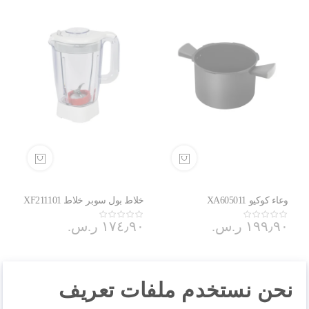
وعاء كوكيو XA605011
خلاط بول سوبر خلاط XF211101
١٩٩٫٩٠ ر.س.‏
١٧٤٫٩٠ ر.س.‏
نحن نستخدم ملفات تعريف