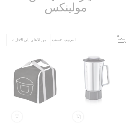
مولينكس
الترتيب حسب