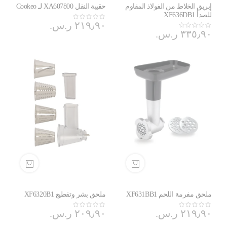
إبريق الخلاط من الفولاذ المقاوم
حقيبة النقل XA607800 لـ Cookeo
للصدأ XF636DB1
٢١٩٫٩٠ ر.س.‏
٣٣٥٫٩٠ ر.س.‏
ملحق مفرمة اللحم XF631BB1
ملحق بشر وتقطيع XF6320B1
٢١٩٫٩٠ ر.س.‏
٢٠٩٫٩٠ ر.س.‏