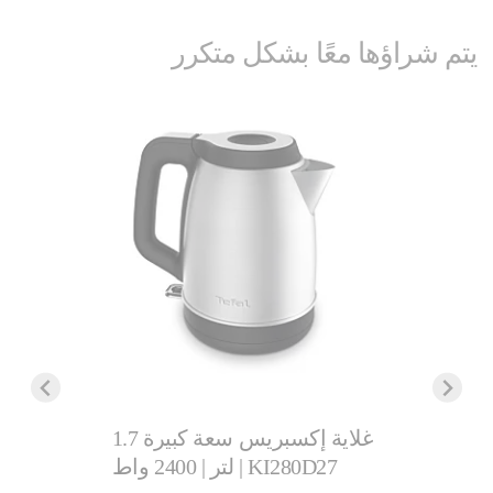
يتم شراؤها معًا بشكل متكرر
كهربائي
غلاية إكسبريس سعة كبيرة 1.7
لتر | 2400 واط | KI280D27
مينت | سعة