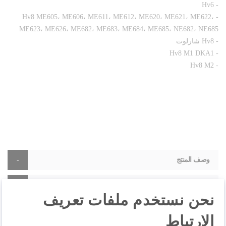
- Hv6
- Hv8 ME605، ME606، ME611، ME612، ME620، ME621، ME622،
ME623، ME626، ME682، ME683، ME684، ME685، NE682، NE685
- Hv8 شارلوت
- Hv8 M1 DKA1
- Hv8 M2
وصف المنتج
مواصفات المنتجات
نحن نستخدم ملفات تعريف
الارتباط