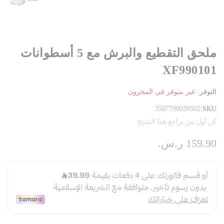
ملحق التقطيع والبرش مع 5 أسطوانات
XF990101
التوفر:
غير متوفر في المخزون
3507790039502
SKU
كن أول من يراجع هذا المنتج
159.90 ر.س.‏