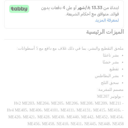
الميزات الرئيسية
ملحق التقطيع والبشر، بما في ذلك غلاف مع دافع مع 5 أسطوانات:
بشر ناعمًا
بشر خشنًا
تقطيع
بشر البطاطس
سحق الثلج
مصمم للمفرمة:
- بولونيز ME207
- Hv2 ME203، ME204، ME205، ME206، ME208، ME209، ME211
- Hv4 ME405، ME406، ME4101، ME4111، ME4131، ME415، ME416،
ME420، ME421، ME428، ME430، ME440، ME442، ME452، ME454،
ME456، ME458، NE410، NE411، NE445، NE448، NE458