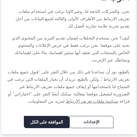
المراجعات
نحن، والشركات التابعة لنا، وشركاؤنا نرغب في استخدام ملفات
تعريف الارتباط من الأطراف الأولى والثالثة لجمع البيانات من أجل
تقديم تجربة علامة تجارية أفضل لك.
اكتب مراجعتك الخاصة
كيف؟ نحن نستخدم التحليلات لضمان تقديم المزيد من المحتوى الذي
أنت تراجع:
تحبه على موقعنا. نحن نرغب فقط في عرض الإعلانات والمحتوى
ملحق التقطيع والبرش مع 5 أسطوانات XF990101
الخاص بالمنتجات التي نعتقد أنها ستثير اهتمامك بناءً على اهتماماتك
ونشاطك عبر الإنترنت.
الجودة
بالطبع، نود أن تساعدنا في ذلك من خلال النقر على "قبول جميع ملفات
تعريف الارتباط"، ولكن بالطبع، نريدك أن تختار الملفات التي ترغب في
السماح لنا باستخدامها أو إيقاف جميع ملفات تعريف الارتباط غير
1
2
3
4
5
السعر
نجمة
نجوم
نجوم
نجوم
نجوم
الضرورية لتشغيل موقعنا بفعالية. يمكنك أيضًا النقر على "اختياراتي" أو
سياسة ملفات تعريف الارتباط
قراءة
لمزيد من المعلومات.
1
2
3
4
5
تصنيف
نجمة
نجوم
نجوم
نجوم
نجوم
الإعدادات
الموافقة على الكل
1
2
3
4
5