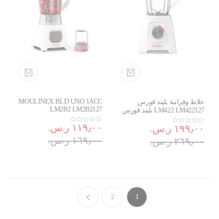
MOULINEX BLD UNO 1ACC
خلاط وفرامة بليند فورس
LM2B2 LM2B2127
LM422 LM422127 بليند فورس
وايت بقدرة 600 W من مولينكس
١١٩٫٠٠ ر.س.‏
١٩٩٫٠٠ ر.س.‏
١٦٩٫٠٠ ر.س.‏
٢٦٩٫٠٠ ر.س.‏
2
1