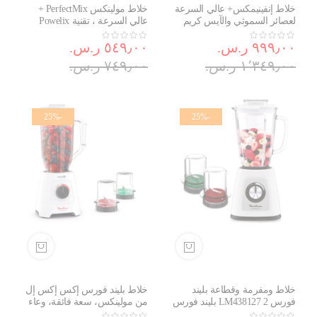
خلاط إنفينيمكس+ عالي السرعة
خلاط مولينكس PerfectMix +
لعصائر السموثي والآيس كريم
عالي السرعة ، تقنية Powelix
والثلج الناعم وعجائن الحلويات مع
Life ، ، وعاء خفيف 2 لتر وغير
٩٩٩٫٠٠ ر.س.‏
كتيب يحتوي على 50 وصفة
٥٤٩٫٠٠ ر.س.‏
قابل للكسر ، زجاجة OTG ،
LM88HD28
وتحكم يدوي و5 برامج تلقائية
١٬٣٤٩٫٠٠ ر.س.‏
٧٤٩٫٠٠ ر.س.‏
ووعاء التريتان 1.75L وكوب
للسفر سعة 600ml
-25%
-25%
خلاط ومفرمة وقطاعة بليند
خلاط بليند فورس إكس إكس إل
فورس 2 LM438127 بليند فورس
من مولينكس، سعة فائقة، وعاء
بلانك بقدرة 800W من مولينكس
بلاستيكي بسعة كبيرة للغاية، قوة