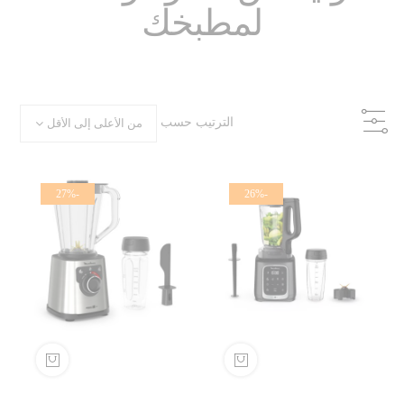
لمطبخك
الترتيب حسب
-27%
-26%