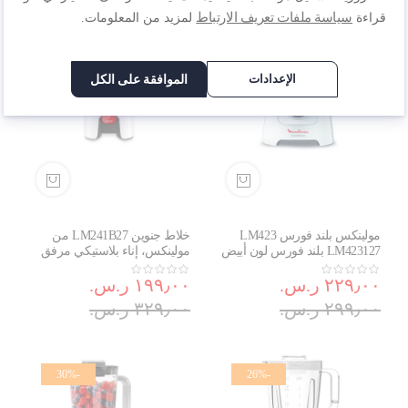
-40%
-23%
سياسة ملفات تعريف الارتباط
قراءة
لمزيد من المعلومات.
الإعدادات
الموافقة على الكل
مولينكس بلند فورس LM423
خلاط جنوين LM241B27 من
LM423127 بلند فورس لون أبيض
مولينكس، إناء بلاستيكي مرفق
600 واط مع خلاط، مطحنة
مع الخلاط جنوين، مفرمة بيضاء
ومفرمة
٢٢٩٫٠٠ ر.س.‏
بقدرة 500W
١٩٩٫٠٠ ر.س.‏
٢٩٩٫٠٠ ر.س.‏
٣٢٩٫٠٠ ر.س.‏
-30%
-26%