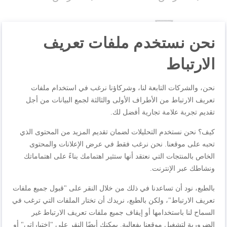
للإزالة، 700W
-34%
-29%
نحن نستخدم ملفات تعريف
الارتباط
نحن، والشركات التابعة لنا، وشركاؤنا نرغب في استخدام ملفات
تعريف الارتباط من الأطراف الأولى والثالثة لجمع البيانات من أجل
تقديم تجربة علامة تجارية أفضل لك.
كيف؟ نحن نستخدم التحليلات لضمان تقديم المزيد من المحتوى الذي
تحبه على موقعنا. نحن نرغب فقط في عرض الإعلانات والمحتوى
الخاص بالمنتجات التي نعتقد أنها ستثير اهتمامك بناءً على اهتماماتك
خلاط بليند فورس 2 LM438127
خلاط المطبخ جنوين LM242B28
بليند فورس بلانك بقدرة 800W
من مولينكس سعة 1.75L،
ونشاطك عبر الإنترنت.
من مولينكس
ملحقات من الستانلس ستيل،
٢٤٩٫٠٠ ر.س.‏
٢٢٩٫٠٠ ر.س.‏
مفرمة ، مبشرة ، سرعة واحدة،
بالطبع، نود أن تساعدنا في ذلك من خلال النقر على "قبول جميع ملفات
وظيفة النبضات، مادة الزيلكروم،
٣٤٩٫٠٠ ر.س.‏
٣٤٩٫٠٠ ر.س.‏
4 شفرات ثابتة، 500W
تعريف الارتباط"، ولكن بالطبع، نريدك أن تختار الملفات التي ترغب في
السماح لنا باستخدامها أو إيقاف جميع ملفات تعريف الارتباط غير
الضرورية لتشغيل موقعنا بفعالية. يمكنك أيضًا النقر على "اختياراتي" أو