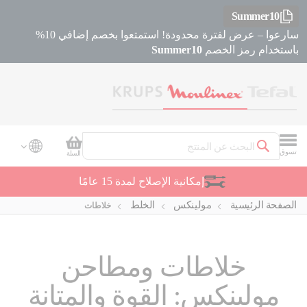
Summer10
سارعوا – عرض لفترة محدودة! استمتعوا بخصم إضافي 10%
باستخدام رمز الخصم
Summer10
سلة التسوق
تسوق
السلة
بحث
إمكانية الإصلاح لمدة 15 عامًا
الصفحة الرئيسية
مولينكس
الخلط
خلاطات
خلاطات ومطاحن
مولينكس: القوة والمتانة