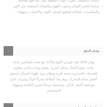
(عالية، منخفضة، نبض). أكواب الشفط توفر ثباتاً قوياً للخلاط.
فرامة لطحن التوابل وحبوب القهوة والفواكه المجففة مثل اللوز
والمكسرات. قطاعة لتقطيع البصل، الثوم، والأعشاب بسهولة.
وصف المنتج
يوفر خلاط بليند فورس القوة والأداء مع تقنية باوليكس. هدف
واحد: بلوغ الكمال بشكل أسرع! بفضل وعاء زجاجي مقاوم
للصدمات الحرارية بسعة كبيرة ونظام تبريد الهواء المبتكر لتحقيق
أفضل متانة للمحرك، يوفر هذا الخلاط محركًا قويًا، وميزات أمان
مع تقنية القفل الذكي، وتصميمًا مريحًا لتعزيز الكفاءة وسهولة
الاستخدام.