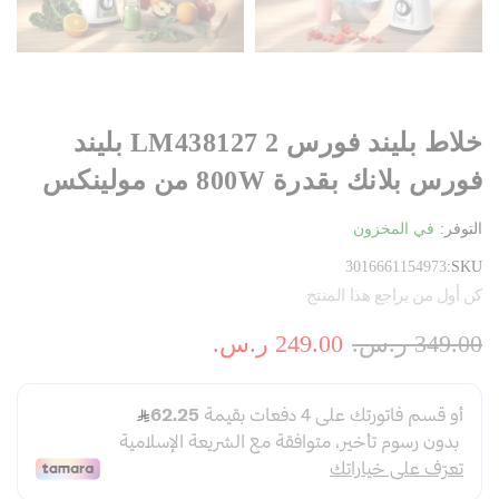
خلاط بليند فورس 2 LM438127 بليند
فورس بلانك بقدرة 800W من مولينكس
التوفر:
في المخزون
3016661154973
SKU
كن أول من يراجع هذا المنتج
349.00 ر.س.‏
249.00 ر.س.‏