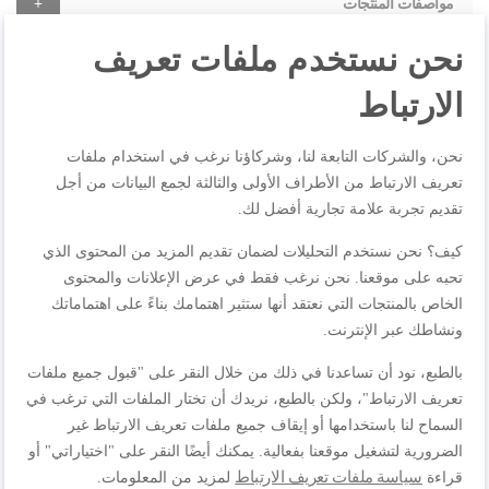
مواصفات المنتجات
نحن نستخدم ملفات تعريف
الارتباط
المراجعات
نحن، والشركات التابعة لنا، وشركاؤنا نرغب في استخدام ملفات
تعريف الارتباط من الأطراف الأولى والثالثة لجمع البيانات من أجل
اكتب مراجعتك الخاصة
تقديم تجربة علامة تجارية أفضل لك.
كيف؟ نحن نستخدم التحليلات لضمان تقديم المزيد من المحتوى الذي
أنت تراجع:
تحبه على موقعنا. نحن نرغب فقط في عرض الإعلانات والمحتوى
خلاط بليند فورس 2 LM438127 بليند فورس بلانك بقدرة
الخاص بالمنتجات التي نعتقد أنها ستثير اهتمامك بناءً على اهتماماتك
800W من مولينكس
ونشاطك عبر الإنترنت.
الجودة
بالطبع، نود أن تساعدنا في ذلك من خلال النقر على "قبول جميع ملفات
تعريف الارتباط"، ولكن بالطبع، نريدك أن تختار الملفات التي ترغب في
السماح لنا باستخدامها أو إيقاف جميع ملفات تعريف الارتباط غير
1
2
3
4
5
السعر
الضرورية لتشغيل موقعنا بفعالية. يمكنك أيضًا النقر على "اختياراتي" أو
نجمة
نجوم
نجوم
نجوم
نجوم
سياسة ملفات تعريف الارتباط
قراءة
لمزيد من المعلومات.