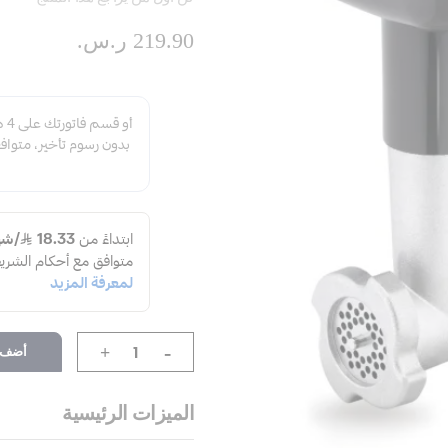
219.90 ر.س.‏
-
أضف إ
+
الميزات الرئيسية