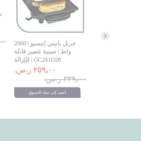
ش
اية ألتراكومباكت |
: للشواء أو الشواء
م | GC302528
٩٫٠٠
جريل بانيني إنيسيو | 2000
٣٥٩٫٠٠ ر.س.‏
واط | صينية عصير قابلة
للإزالة | GC241D28
٢٥٩٫٠٠ ر.س.‏
 إلى سلة التسوق
٣٣٩٫٠٠ ر.س.‏
أضف إلى سلة التسوق