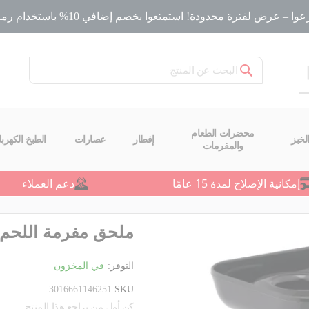
ا – عرض لفترة محدودة! استمتعوا بخصم إضافي 10% باستخدام رمز الخصم
بحث
محضرات الطعام
لخبز
إفطار
عصارات
الطبخ الكهربا
والمفرمات
إمكانية الإصلاح لمدة 15 عامًا
دعم العملاء
ملحق مفرمة اللحم XF631BB1
التوفر:
في المخزون
3016661146251
SKU
كن أول من يراجع هذا المنتج