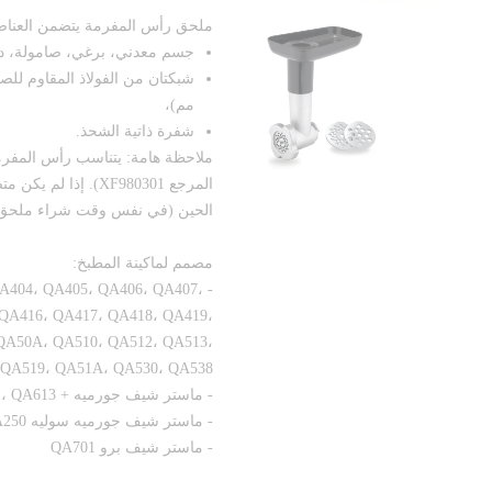
ملحق رأس المفرمة يتضمن العناصر 
جسم معدني، برغي، صامولة، دا
مم)،
شفرة ذاتية الشحذ.
ملاحظة هامة: يتناسب رأس المفرم
المرجع XF980301). إ
الحين (في نفس وقت شراء ملحق ا
مصمم لماكينة المطبخ:
 QA404، QA405، QA406، QA407،
 QA416، QA417، QA418، QA419،
QA50A، QA510، QA512، QA513،
 QA519، QA51A، QA530، QA538
- ماستر شيف جورميه + QA600، QA601، QA603، QA610، QA611، QA613
- ماستر شيف جورميه سوليه QA250
- ماستر شيف برو QA701