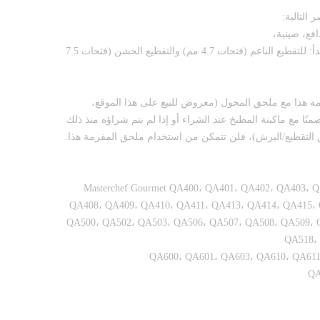
التالية:
فع، صينية،
شبكتان من الفولاذ المقاوم للصدأ: للتقطيع الناعم (فتحات 4.7 مم) والتقطيع الخشن (فتحات 7.5
ة هذا مع ملحق المحول (معروض للبيع على هذا الموقع،
ذا لم يكن متضمنًا مع ماكينة المطبخ عند الشراء أو إذا لم يتم شراؤه منذ ذلك
لتقطيع/البرش)، فلن تتمكن من استخدام ملحق المفرمة هذا.
- Masterchef Gourmet QA400، QA401، QA402، QA403،
QA408، QA409، QA410، QA411، QA413، QA414، QA415،
QA500، QA502، QA503، QA506، QA507، QA508، QA509، 
QA518،