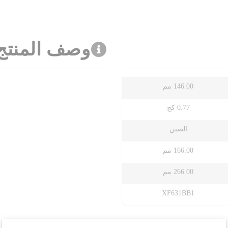
وصف المنتج
146.00 مم
0.77 كج
الصين
166.00 مم
266.00 مم
XF631BB1