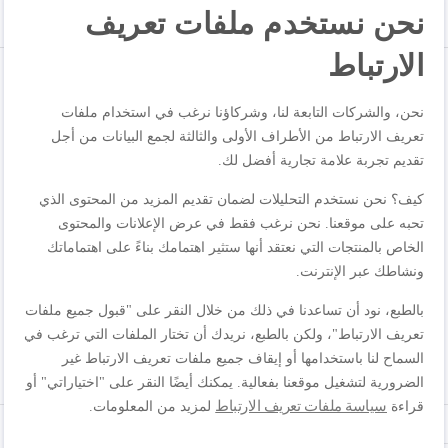
نحن نستخدم ملفات تعريف
الارتباط
نحن، والشركات التابعة لنا، وشركاؤنا نرغب في استخدام ملفات
تعريف الارتباط من الأطراف الأولى والثالثة لجمع البيانات من أجل
تقديم تجربة علامة تجارية أفضل لك.
كيف؟ نحن نستخدم التحليلات لضمان تقديم المزيد من المحتوى الذي
تحبه على موقعنا. نحن نرغب فقط في عرض الإعلانات والمحتوى
الخاص بالمنتجات التي نعتقد أنها ستثير اهتمامك بناءً على اهتماماتك
ونشاطك عبر الإنترنت.
بالطبع، نود أن تساعدنا في ذلك من خلال النقر على "قبول جميع ملفات
تعريف الارتباط"، ولكن بالطبع، نريدك أن تختار الملفات التي ترغب في
السماح لنا باستخدامها أو إيقاف جميع ملفات تعريف الارتباط غير
الضرورية لتشغيل موقعنا بفعالية. يمكنك أيضًا النقر على "اختياراتي" أو
المراجعة
سياسة ملفات تعريف الارتباط
قراءة
لمزيد من المعلومات.