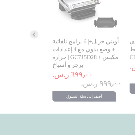
دي
أوبتي جريل+| 6 برامج تلقائية
| 2400 واط |
+ وضع يدوي مع 4 إعدادات
واط | 3 
C
حرارة | GC715D28 + مكبس
بلانشا| 27
برجر و أسياخ
٥٩٩٫٠٠ ر.
٦٩٩٫٠٠ ر.س.‏
٧٩٩٫٠٠ ر.س.‏
٩٩٩٫٠٠ ر.س.‏
أضف إلى سلة ا
أضف إلى سلة التسوق