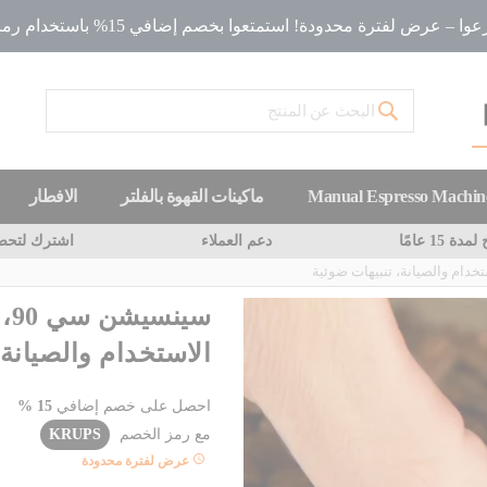
ا – عرض لفترة محدودة! استمتعوا بخصم إضافي 15% باستخدام رمز الخصم
بحث
Manual Espresso Machin
ماكينات القهوة بالفلتر
الافطار
 15 عامًا
دعم العملاء
اشترك لتحصل
سي
الاستخدام والصيانة،
احصل على خصم إضافي
15 %
مع رمز الخصم
KRUPS
عرض لفترة محدودة