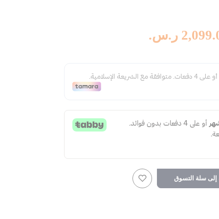
2,099 ر.س.‏
لى سلة التسوق