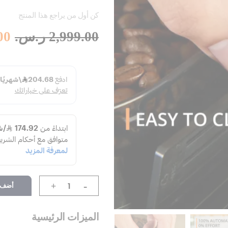
كن أول من يراجع هذا المنتج
2,999.00 ر.س.‏
.00
-
أضف إ
+
الميزات الرئيسية