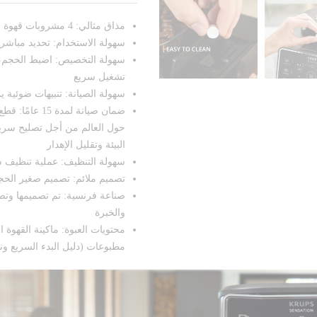
مذاق مثالي: 4 مشروبات قهوة فريدة معززة بتقنية باريستا إنسايد لضمان الجودة المثالية
سهولة الاستخدام: تحديد مباش
سهولة التخصيص: اضبط الحجم،
تشغيل سريع
سهولة الصيانة: تنبيهات ضوئية 
حول العالم من أجل تصليح سريع 
البيئة وتقليل الإهدار
سهولة التنظيف: عملية تنظيف س
تصميم ملائم: تصميم صغير الح
صناعة فرنسية: تم تصميمها وتصني
والخبرة
محتويات العبوة: ماكينة القهوة
مطبوعات (دليل البدء السريع ون