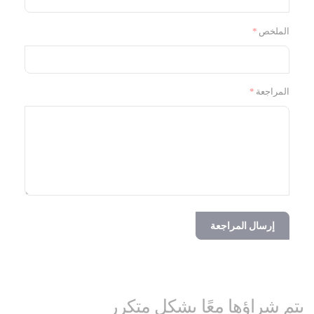
الملخص
المراجعة
إرسال المراجعة
يتم شراؤها معًا بشكل متكرر