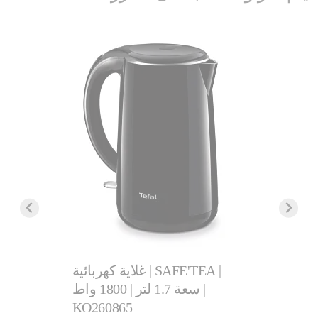
غلاية إكسبريس سعة كبيرة 1.7
وظيفة إذاب
غلاية كهربائية | SAFE'TEA |
.‏
سعة 1.7 لتر | 1800 واط |
KO260865