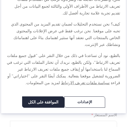
تعريف الارتباط من الأطراف الأولى والثالثة لجمع البيانات من أجل
اكتب مراجعتك الخاصة
تقديم تجربة علامة تجارية أفضل لك.
أنت تراجع:
كيف؟ نحن نستخدم التحليلات لضمان تقديم المزيد من المحتوى الذي
غلاية كهربائية | جود فالي | سعة 1.7 لتر | 2400 واط |
تحبه على موقعنا. نحن نرغب فقط في عرض الإعلانات والمحتوى
KI150D27
الخاص بالمنتجات التي نعتقد أنها ستثير اهتمامك بناءً على اهتماماتك
ونشاطك عبر الإنترنت.
الجودة
بالطبع، نود أن تساعدنا في ذلك من خلال النقر على "قبول جميع ملفات
تعريف الارتباط"، ولكن بالطبع، نريدك أن تختار الملفات التي ترغب في
1
2
3
4
5
السعر
السماح لنا باستخدامها أو إيقاف جميع ملفات تعريف الارتباط غير
نجمة
نجوم
نجوم
نجوم
نجوم
الضرورية لتشغيل موقعنا بفعالية. يمكنك أيضًا النقر على "اختياراتي" أو
سياسة ملفات تعريف الارتباط
قراءة
لمزيد من المعلومات.
1
2
3
4
5
تصنيف
نجمة
نجوم
نجوم
نجوم
نجوم
الإعدادات
الموافقة على الكل
1
2
3
4
5
نجمة
نجوم
نجوم
نجوم
نجوم
الاسم المستعار