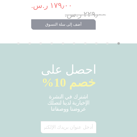
٢٤٩٫٠٠ ر.س.‏
تسوق
١٧٩٫٠٠ ر.س.‏
٢٢٩٫٠٠ ر.س.‏
أضف إلى سلة التسوق
احصل على
خصم 10%
اشترك في النشرة
الإخبارية لدينا لتصلك
عروضنا ووصفاتنا