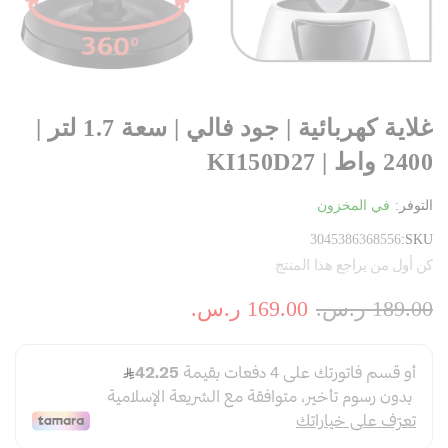
غلاية كهربائية | جود فالي | سعة 1.7 لتر |
2400 واط | KI150D27
التوفر:
في المخزون
3045386368556
SKU
كن أول من يراجع هذا المنتج
189.00 ر.س.‏
169.00 ر.س.‏