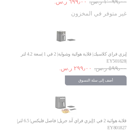
١٬٠٩٩٫٠٠ ر.س.‏
٦٩٩٫٠٠ ر.س.‏
غير متوفر في المخزون
إيزي فراي كلاسيك| قلاية هوائية وشواية| 2 في 1 |سعة 4.2 لتر
|EY501828
٥٩٩٫٠٠ ر.س.‏
٢٩٩٫٠٠ ر.س.‏
أضف إلى سلة التسوق
قلاية هوائية 2 في 1|إيزي فراي آند جريل| فاصل فليكس| 6.5 لتر|
EY801827