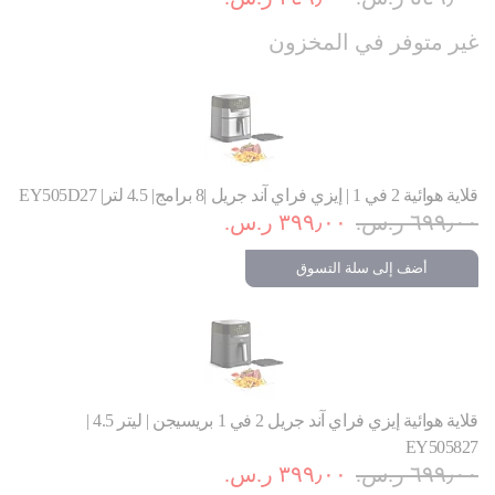
غير متوفر في المخزون
قلاية هوائية 2 في 1 | إيزي فراي آند جريل |8 برامج| 4.5 لتر| EY505D27
٦٩٩٫٠٠ ر.س.‏
٣٩٩٫٠٠ ر.س.‏
أضف إلى سلة التسوق
قلاية هوائية إيزي فراي آند جريل 2 في 1 بريسيجن | ليتر 4.5 |
EY505827
٦٩٩٫٠٠ ر.س.‏
٣٩٩٫٠٠ ر.س.‏