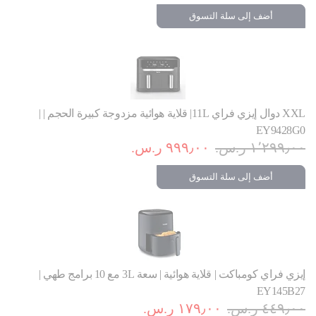
أضف إلى سلة التسوق
XXL دوال إيزي فراي 11L| قلاية هوائية مزدوجة كبيرة الحجم | |
EY9428G0
١٬٢٩٩٫٠٠ ر.س.‏
٩٩٩٫٠٠ ر.س.‏
أضف إلى سلة التسوق
إيزي فراي كومباكت | قلاية هوائية | سعة 3L مع 10 برامج طهي |
EY145B27
٤٤٩٫٠٠ ر.س.‏
١٧٩٫٠٠ ر.س.‏