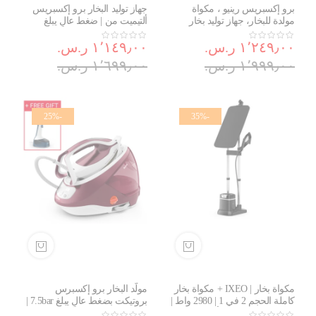
برو إكسبريس رينيو ، مكواة
جهاز توليد البخار برو إكسبريس
مولدة للبخار، جهاز توليد بخار
ألتيميت من | ضغط عالٍ يبلغ
موفر للطاقة وتصميم صديق
7.6Bar | كي بالبخار عمودي |
GV9710E0
١٬٢٤٩٫٠٠ ر.س.‏
للبيئة، بضغط يبلغ 7.5 بار،
١٬١٤٩٫٠٠ ر.س.‏
GV9E21G0
١٬٩٩٩٫٠٠ ر.س.‏
١٬٦٩٩٫٠٠ ر.س.‏
-25%
-35%
مكواة بخار | IXEO + مكواة بخار
مولّد البخار برو إكسبرس
كاملة الحجم 2 في 1 | 2980 واط |
بروتيكت بضغط عالٍ يبلغ 7.5bar |
لوحة ذكية مدمجة 3 أوضاع | سعة
علبة تجميع كلس ونظام حماية |