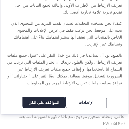
WHO BOUGHT THIS ALSO BOUGHT
تعريف الارتباط من الأطراف الأولى والثالثة لجمع البيانات من أجل
تقديم تجربة علامة تجارية أفضل لك.
كيف؟ نحن نستخدم التحليلات لضمان تقديم المزيد من المحتوى الذي
تحبه على موقعنا. نحن نرغب فقط في عرض الإعلانات والمحتوى
الخاص بالمنتجات التي نعتقد أنها ستثير اهتمامك بناءً على اهتماماتك
إيزي فراي إسينشال قلاية هوائية | سعة 3.5 لتر | تصميم مدمج |
ونشاطك عبر الإنترنت.
EY130828
بالطبع، نود أن تساعدنا في ذلك من خلال النقر على "قبول جميع ملفات
٤٩٩٫٠٠ ر.س.‏
١٧٩٫٠٠ ر.س.‏
تعريف الارتباط"، ولكن بالطبع، نريدك أن تختار الملفات التي ترغب في
أضف إلى سلة التسوق
السماح لنا باستخدامها أو إيقاف جميع ملفات تعريف الارتباط غير
الضرورية لتشغيل موقعنا بفعالية. يمكنك أيضًا النقر على "اختياراتي" أو
سياسة ملفات تعريف الارتباط
قراءة
لمزيد من المعلومات.
الإعدادات
الموافقة على الكل
إيزي فراي مالتيفنكشن 15 لتر، فرن وقلاية هوائية رقمية، بحجم
عائلي، ونظام تسخين مزدوج، مع نافذة كبيرة لسهولة المتابعة،
FW556DG0