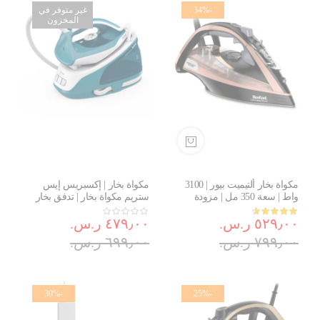
-34%
غير متوفر في
المخزون
مكواة بخار ألتيميت بيور | 3100
مكواة بخار | إكسبريس إيس
واط | سعة 350 مل | مزودة
ستريم مكواة بخار | تدفق بخار
بنظام إزالة الكلس | تقنية
عالي الضغط | 2200 واط | سعة
التقييم:
٥٢٩٫٠٠ ر.س.‏
Soleplate Durilium Airglide غير
1.7 لتر | 50/60 هرتز | SV6131G0
٤٧٩٫٠٠ ر.س.‏
93%
اللاصقة | FV9845M0
٧٩٩٫٠٠ ر.س.‏
٦٩٩٫٠٠ ر.س.‏
-30%
-25%