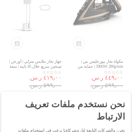
مكواة بخار بيورجليس من |
جهاز بخار ملابس منزلي | أورجن |
3000W 280g/min | حماية من
تسخين سريع خلال 45 ثانية | سعة
البقع | انزلاق استثنائي | إيقاف
1.4 لتر | 2000 واط | IT3260G0
٤٤٩٫٠٠ ر.س.‏
التشغيل الآلي لتعزيز الأمان |
٤١٩٫٠٠ ر.س.‏
FV8064G0
٥٩٩٫٠٠ ر.س.‏
٥٩٩٫٠٠ ر.س.‏
نحن نستخدم ملفات تعريف
الارتباط
3
2
1
نحن، والشركات التابعة لنا، وشركاؤنا نرغب في استخدام ملفات