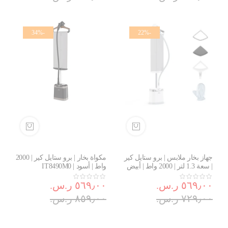
-34%
-22%
جهاز بخار ملابس | برو ستايل كير
مكواة بخار | برو ستايل كير | 2000
| سعة 1.3 لتر | 2000 واط | أبيض
واط | أسود | IT8490M0
وفضي | IT8470M0
٥٦٩٫٠٠ ر.س.‏
٥٦٩٫٠٠ ر.س.‏
٧٢٩٫٠٠ ر.س.‏
٨٥٩٫٠٠ ر.س.‏