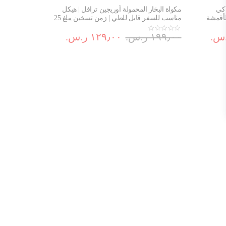
 كي
مكواة البخار المحمولة أوريجين ترافل | هيكل
للأقمشة
مناسب للسفر قابل للطي | زمن تسخين يبلغ 25
ثانية | DT1020G0
١٩٩٫٠٠ ر.س.‏
١٢٩٫٠٠ ر.س.‏