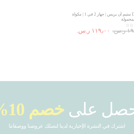
DV8610 ستيم أن بريس | جهاز 2 في 1 | مكواة
لمحمولة
.س.‏
١١٩٫٠٠ ر.س.‏
حصل على
خصم 10%
اشترك في النشرة الإخبارية لدينا لتصلك عروضنا ووصفاتنا