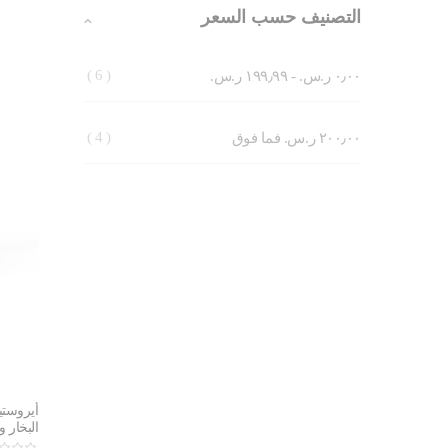
التصنيف حسب السعر
6
٠٫٠٠ ر.س.‏
-
١٩٩٫٩٩ ر.س.‏
4
٢٠٠٫٠٠ ر.س.‏
فما فوق
أيروستي
البخار وال