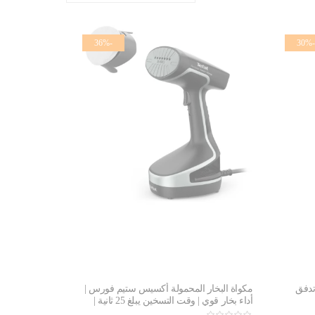
-36%
-30%
تدفق
مكواة البخار المحمولة أكسيس ستيم فورس |
أداء بخار قوي | وقت التسخين يبلغ 25 ثانية |
DT8230G0