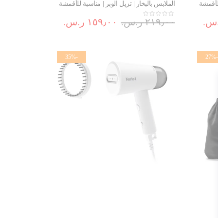
للأقمشة
الملابس بالبخار | تزيل الوبر | مناسبة للأقمشة
الرقيقة | DT2022G0
٢١٩٫٠٠ ر.س.‏
١٥٩٫٠٠ ر.س.‏
-35%
-27%