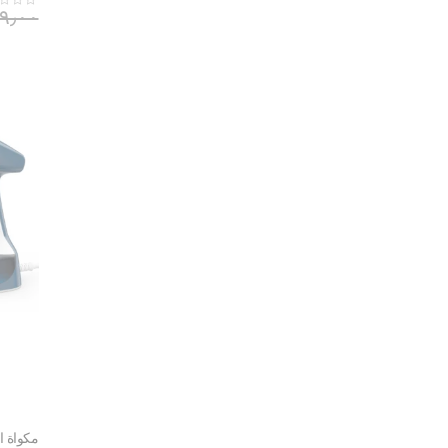
٨٩٩٫٠٠ ر
مكواة ا