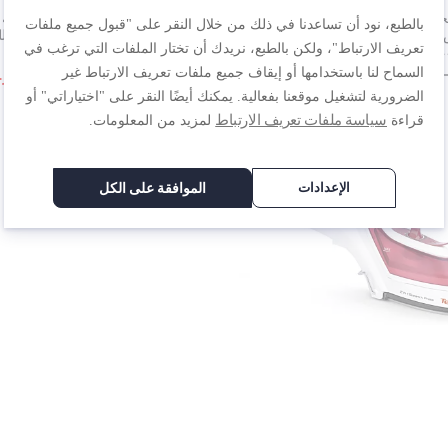
خار بيور بوب| تعمل على تنقية كي
مكواة بخار بيور بوب| تعمل على تنقية
بالطبع، نود أن تساعدنا في ذلك من خلال النقر على "قبول جميع ملفات
بالبخار | تزيل الوبر | مناسبة للأقمشة
الملابس بالبخار | تزيل الوبر | مناسبة 
تعريف الارتباط"، ولكن بالطبع، نريدك أن تختار الملفات التي ترغب في
DT2
الرقيقة | DT2026G0
.س.‏
١٥٩٫٠٠ ر.س.‏
٢١٩٫٠٠ ر.س.‏
١٥٩٫٠٠ ر.س.‏
السماح لنا باستخدامها أو إيقاف جميع ملفات تعريف الارتباط غير
الضرورية لتشغيل موقعنا بفعالية. يمكنك أيضًا النقر على "اختياراتي" أو
سياسة ملفات تعريف الارتباط
قراءة
لمزيد من المعلومات.
-40%
الإعدادات
الموافقة على الكل