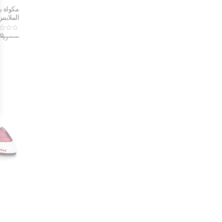
مكواة ب
الملابس 
الرقيقة | 024G0
٢١٩٫٠٠ ر