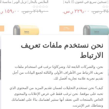
1400W | تسخين سريع في غضون 15 ثانية |
الملابس بالبخار | تزيل الوبر | مناسبة 
ق في الباب | DT7130G0
الرقيقة | DT2020G0
.س.‏
٢٢٩٫٠٠ ر.س.‏
٢١٩٫٠٠ ر.س.‏
١٥٩٫٠٠ ر.س.‏
-27%
نحن نستخدم ملفات تعريف
الارتباط
نحن، والشركات التابعة لنا، وشركاؤنا نرغب في استخدام ملفات
تعريف الارتباط من الأطراف الأولى والثالثة لجمع البيانات من أجل
تقديم تجربة علامة تجارية أفضل لك.
كيف؟ نحن نستخدم التحليلات لضمان تقديم المزيد من المحتوى الذي
تحبه على موقعنا. نحن نرغب فقط في عرض الإعلانات والمحتوى
الخاص بالمنتجات التي نعتقد أنها ستثير اهتمامك بناءً على اهتماماتك
ونشاطك عبر الإنترنت.