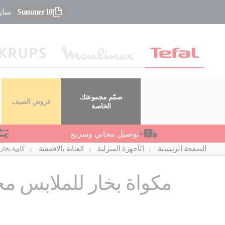
Summer10
سارعو
صمّم مجموعتك
عروض الصيف
الخاصة
توصيل مجاني وسريع
الصفحة الرئيسية
الأجهزة المنزلية
العناية بالاقمشة
كاوية بخار
مكواة بخار للملابس مح