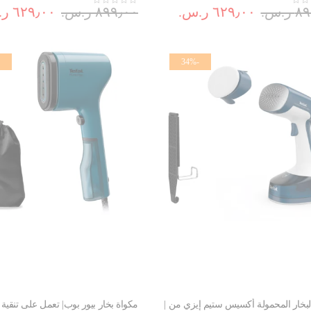
.س.‏
٦٢٩٫٠٠ ر.س.‏
٨٩٩٫٠٠ ر.س.‏
٦٢٩٫٠٠ ر.س.‏
-34%
لبخار المحمولة أكسيس ستيم إيزي من |
مكواة بخار بيور بوب| تعمل على تنقية