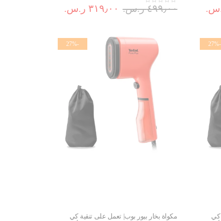
٤٩٩٫٠٠ ر.س.‏
٣١٩٫٠٠ ر.س.‏
-27%
-27%
 كي
مكواة بخار بيور بوب| تعمل على تنقية كي