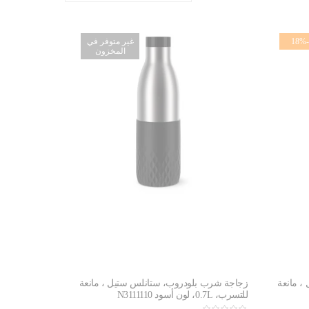
-18%
غير متوفر في
المخزون
، مانعة
زجاجة شرب بلودروب، ستانلس ستيل ، مانعة
للتسرب، 0.7L، لون أسود N3111110