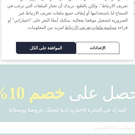
مستدامة، ، مانعة للتسرب، 0.7L، لون أخضر
تعريف الارتباط"، ولكن بالطبع، نريدك أن تختار الملفات التي ترغب في
N3
.س.‏
٨٩٫٠٠ ر.س.‏
السماح لنا باستخدامها أو إيقاف جميع ملفات تعريف الارتباط غير
الضرورية لتشغيل موقعنا بفعالية. يمكنك أيضًا النقر على "اختياراتي" أو
سياسة ملفات تعريف الارتباط
قراءة
لمزيد من المعلومات.
الإعدادات
الموافقة على الكل
حصل على
خصم 10%
اشترك في النشرة الإخبارية لدينا لتصلك عروضنا ووصفاتنا