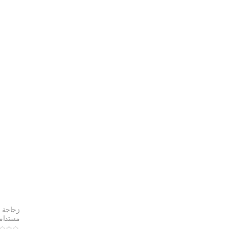
زجاجة 
110910