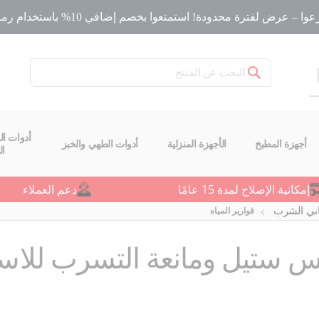
ا – عرض لفترة محدودة! استمتعوا بخصم إضافي 10% باستخدام رمز الخصم
بحث
أدوات ال
أجهزة المطبخ
الأجهزة المنزلية
أدوات الطهي والخبز
ا
إمكانية الإصلاح لمدة 15 عامًا
دعم العملاء
اني الشرب
قوارير المياه
لس ستيل ومانعة التسرب للاس