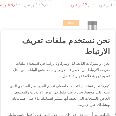
.س.‏
٨٩٫٠٠ ر.س.‏
١٠٩٫٠٠ ر.س.‏
٨٩٫٠٠ ر.س.‏
-18%
نحن نستخدم ملفات تعريف
الارتباط
نحن، والشركات التابعة لنا، وشركاؤنا نرغب في استخدام ملفات
تعريف الارتباط من الأطراف الأولى والثالثة لجمع البيانات من أجل
تقديم تجربة علامة تجارية أفضل لك.
كيف؟ نحن نستخدم التحليلات لضمان تقديم المزيد من المحتوى الذي
تحبه على موقعنا. نحن نرغب فقط في عرض الإعلانات والمحتوى
الخاص بالمنتجات التي نعتقد أنها ستثير اهتمامك بناءً على اهتماماتك
ونشاطك عبر الإنترنت.
شرب بلودروب، ستانلس ستيل ،
بالطبع، نود أن تساعدنا في ذلك من خلال النقر على "قبول جميع ملفات