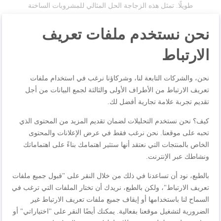
طويلًا. تمثل هذه الزجاجة الحل المثالي للمشروبات الساخنة
والباردة على حد سواء، حيث صُنعت من الستانلس ستيل وتتميز
نحن نستخدم ملفات تعريف
بطبقة خارجية مطلية بمسحوق الطلاء وغطاء فريد بآلية الضغط
السريع مع 360 درجة للشرب من أي زاوية.
الارتباط
مواصفات المنتجات
نحن، والشركات التابعة لنا، وشركاؤنا نرغب في استخدام ملفات
تعريف الارتباط من الأطراف الأولى والثالثة لجمع البيانات من أجل
تقديم تجربة علامة تجارية أفضل لك.
كيف؟ نحن نستخدم التحليلات لضمان تقديم المزيد من المحتوى الذي
المراجعات
تحبه على موقعنا. نحن نرغب فقط في عرض الإعلانات والمحتوى
الخاص بالمنتجات التي نعتقد أنها ستثير اهتمامك بناءً على اهتماماتك
ونشاطك عبر الإنترنت.
اكتب مراجعتك الخاصة
بالطبع، نود أن تساعدنا في ذلك من خلال النقر على "قبول جميع ملفات
تعريف الارتباط"، ولكن بالطبع، نريدك أن تختار الملفات التي ترغب في
أنت تراجع:
السماح لنا باستخدامها أو إيقاف جميع ملفات تعريف الارتباط غير
زجاجة شرب بلودروب، ستانلس ستيل ، مستدامة، ، مانعة
الضرورية لتشغيل موقعنا بفعالية. يمكنك أيضًا النقر على "اختياراتي" أو
للتسرب، 0.7L، لون أخضر N3111210