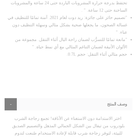
تحتفظ بدرجة حرارة المشروبات الباردة حتى 24 ساعة والمشروبات
الساخنة حتى 12 ساعة. " .
"تصميم حائز على جائزة: ريد دوت لعام 2021. آمنة تمامًا للتنظيف في
غسالة الصحون، ما يجعلها صحية بشكل مثالي وسهلة التنظيف دون
عناء. "
"مانعة تمامًا للتسرُّب لضمان راحة البال أثناء التنقل. مجموعة من
الألوان الأنيقة لضمان التناغم المثالي مع أي نمط حياة. "
حجم مثالي أثناء التنقل: حجم 0.7L.
وصف المنتج
اختر الاستدامة دون الاستغناء عن الأناقة! تجمع زجاجة الشرب
بلودروب من تيفال بين الشكل الجمالي المذهل والتصميم الصديق
للبيئة، لتوفر زجاجة شرب قابلة لإعادة الاستخدام صُنعت لتدوم