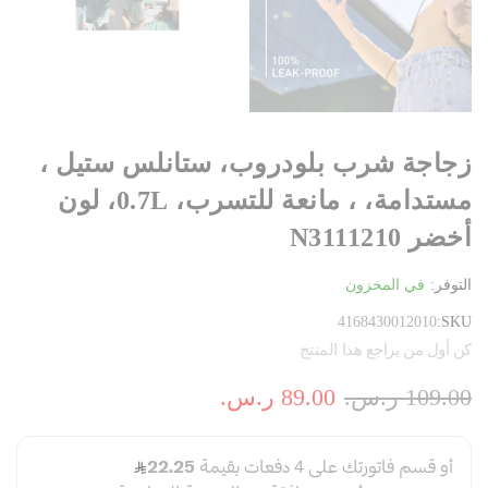
زجاجة شرب بلودروب، ستانلس ستيل ،
مستدامة، ، مانعة للتسرب، 0.7L، لون
أخضر N3111210
التوفر:
في المخزون
4168430012010
SKU
كن أول من يراجع هذا المنتج
109.00 ر.س.‏
89.00 ر.س.‏