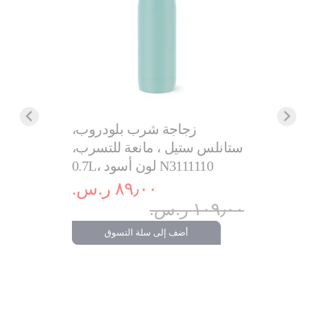
زجاجة شرب بلودروب،
ستانلس ستيل ، مانعة للتسرب،
غلاية إكسبريس سعة كبيرة 1.7
0.7L، لون أسود N3111110
٨٩٫٠٠ ر.س.‏
.‏
١٠٩٫٠٠ ر.س.‏
٩٩٩٫٠٠ ر.س.‏
أضف إلى سلة التسوق
تسوق