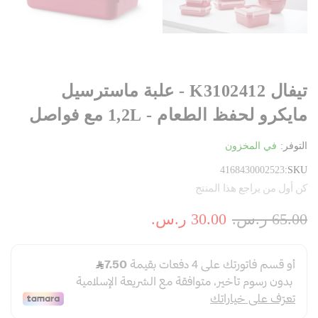
تيفال K3102412 - علبة ماسترسيل
مايكرو لحفظ الطعام - 1,2L مع فواصل
التوفر:
في المخزون
4168430002523
SKU
كن أول من يراجع هذا المنتج
65.00 ر.س.‏
30.00 ر.س.‏