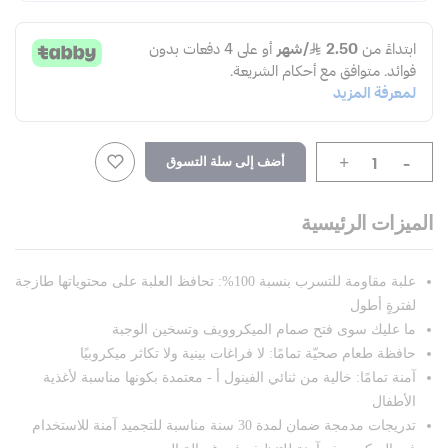
-
أضف إلى سلة التسوق
+
الميزات الرئيسية
علبة مقاومة للتسرب بنسبة 100%: تحافظ العلبة على محتوياتها طازجة
لفترةٍ أطول
ما عليك سوى فتح صمام الميكروويف وتسخين الوجبة
حافظة طعام صحيّة تمامًا: لا فراغات بينية ولا تكاثر ميكروبيًا
آمنة تمامًا: خالية من ثنائي الفينول أ - معتمدة بكونها مناسبة لأغذية
الأطفال
تدريجات مدمجة ضمان لمدة 30 سنة مناسبة للتجميد آمنة للاستخدام