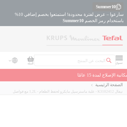
Summer10
سارعوا – عرض لفترة محدودة! استمتعوا بخصم إضافي 10%
باستخدام رمز الخصم
Summer10
سلة التسوق
تسوق
السلة
بحث
دعم العملاء
الصفحة الرئيسية
تيفال K3102412 - علبة ماسترسيل مايكرو لحفظ الطعام - 1,2L مع فواصل
Skip
Skip
to
to
the
the
beginning
end
of
of