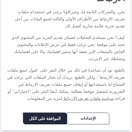
نحن، والشركات التابعة لنا، وشركاؤنا نرغب في استخدام ملفات
تعريف الارتباط من الأطراف الأولى والثالثة لجمع البيانات من أجل
اكتب مراجعتك الخاصة
تقديم تجربة علامة تجارية أفضل لك.
أنت تراجع:
كيف؟ نحن نستخدم التحليلات لضمان تقديم المزيد من المحتوى الذي
تيفال K3102412 - علبة ماسترسيل مايكرو لحفظ الطعام -
تحبه على موقعنا. نحن نرغب فقط في عرض الإعلانات والمحتوى
1,2L مع فواصل
الخاص بالمنتجات التي نعتقد أنها ستثير اهتمامك بناءً على اهتماماتك
ونشاطك عبر الإنترنت.
الجودة
بالطبع، نود أن تساعدنا في ذلك من خلال النقر على "قبول جميع ملفات
تعريف الارتباط"، ولكن بالطبع، نريدك أن تختار الملفات التي ترغب في
1
2
3
4
5
السماح لنا باستخدامها أو إيقاف جميع ملفات تعريف الارتباط غير
السعر
نجمة
نجوم
نجوم
نجوم
نجوم
الضرورية لتشغيل موقعنا بفعالية. يمكنك أيضًا النقر على "اختياراتي" أو
سياسة ملفات تعريف الارتباط
قراءة
لمزيد من المعلومات.
1
2
3
4
5
تصنيف
نجمة
نجوم
نجوم
نجوم
نجوم
الإعدادات
الموافقة على الكل
1
2
3
4
5
نجمة
نجوم
نجوم
نجوم
نجوم