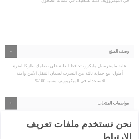
في الميكروويف آمنة للتنظيف في غسالة الصحون
وصف المنتج
علبة ماسترسيل مايكرو، تحافظ العلبة على طعامك طازجًا لفترة
أطول، مع حماية تامّة من التسرب لضمان التنقل الآمن وآمنة
للاستخدام في الميكروويف بنسبة 100%.
مواصفات المنتجات
نحن نستخدم ملفات تعريف
المراجعات
الارتباط