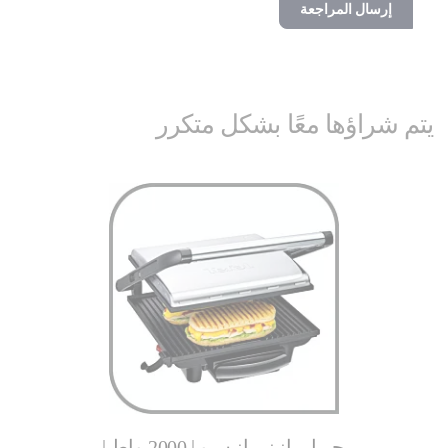
إرسال المراجعة
يتم شراؤها معًا بشكل متكرر
راكلت بييراد 3 في 1 | 1350
جريل بانيني إنيسيو | 2000 واط |