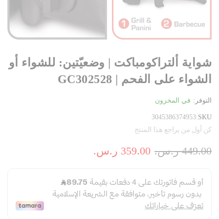
شواية ألتراكومباكت | وضعيّتين: للشواء أو
الشواء على الفحم | GC302528
التوفر:
في المخزون
3045386374953
SKU
كن أول من يراجع هذا المنتج
449.00 ر.س.‏
359.00 ر.س.‏