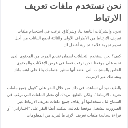
نحن نستخدم ملفات تعريف
الارتباط
المراجعات
نحن، والشركات التابعة لنا، وشركاؤنا نرغب في استخدام ملفات
تعريف الارتباط من الأطراف الأولى والثالثة لجمع البيانات من أجل
تقديم تجربة علامة تجارية أفضل لك.
اكتب مراجعتك الخاصة
كيف؟ نحن نستخدم التحليلات لضمان تقديم المزيد من المحتوى الذي
أنت تراجع:
تحبه على موقعنا. نحن نرغب فقط في عرض الإعلانات والمحتوى
شواية ألتراكومباكت | وضعيّتين: للشواء أو الشواء على
الخاص بالمنتجات التي نعتقد أنها ستثير اهتمامك بناءً على اهتماماتك
الفحم | GC302528
ونشاطك عبر الإنترنت.
الجودة
بالطبع، نود أن تساعدنا في ذلك من خلال النقر على "قبول جميع ملفات
تعريف الارتباط"، ولكن بالطبع، نريدك أن تختار الملفات التي ترغب في
السماح لنا باستخدامها أو إيقاف جميع ملفات تعريف الارتباط غير
1
2
3
4
5
السعر
الضرورية لتشغيل موقعنا بفعالية. يمكنك أيضًا النقر على "اختياراتي" أو
نجمة
نجوم
نجوم
نجوم
نجوم
سياسة ملفات تعريف الارتباط
قراءة
لمزيد من المعلومات.
1
2
3
4
5