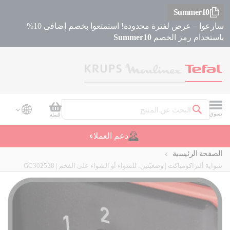
Summer10
سارعوا – عرض لفترة محدودة! استمتعوا بخصم إضافي 10%
باستخدام رمز الخصم
Summer10
سلة التسوق
تسوق
السلة
بحث
دعم العملاء
الصفحة الرئيسية
شواية ألتراكومباكت | وضعيّتين: للشواء أو الشواء على الفحم | GC302528
Skip
Skip
to
to
the
the
beginning
end
of
of