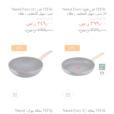
TEFAL قدر طبخ | Natural Force
TEFAL قدر | Natural Force 24
24 سم | سهل التنظيف | طلاء
سم | سهل التنظيف | طلاء
Mineralia+ غير لاصق | معادن
Mineralia+ غير لاصق | معادن
٢٩٩٫٠٠ ر.س.‏
طبيعية | مؤشر Thermo-signal |
٢٤٩٫٠٠ ر.س.‏
طبيعية | مؤشر Thermo-signal |
طهي صحي | آمن | صنع في
طهي صحي | صنع في فرنسا |
٣٧٩٫٠٠ ر.س.‏
٢٩٩٫٠٠ ر.س.‏
فرنسا | ضمان لمدة سنتين |
ضمان لمدة سنتين | G2663232
G2664683
-22%
-22%
TEFAL مقلاة | Natural Force 32
TEFAL مقلاة ووك | Natural