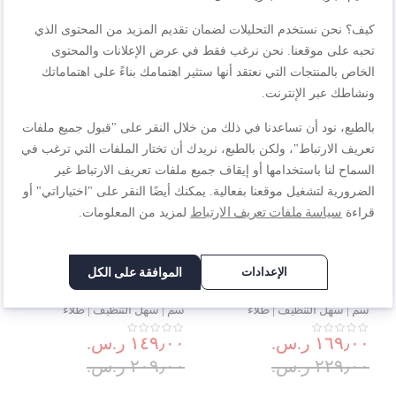
طهي صحي | آمن | صنع في
طهي صحي | آمن | صنع في
٢٣٩٫٠٠ ر.س.‏
٢٤٩٫٠٠ ر.س.‏
فرنسا | ضمان لمدة سنتين |
فرنسا | ضمان لمدة سنتين |
كيف؟ نحن نستخدم التحليلات لضمان تقديم المزيد من المحتوى الذي
G2663012
G2660732
تحبه على موقعنا. نحن نرغب فقط في عرض الإعلانات والمحتوى
الخاص بالمنتجات التي نعتقد أنها ستثير اهتمامك بناءً على اهتماماتك
-29%
-26%
ونشاطك عبر الإنترنت.
بالطبع، نود أن تساعدنا في ذلك من خلال النقر على "قبول جميع ملفات
تعريف الارتباط"، ولكن بالطبع، نريدك أن تختار الملفات التي ترغب في
السماح لنا باستخدامها أو إيقاف جميع ملفات تعريف الارتباط غير
الضرورية لتشغيل موقعنا بفعالية. يمكنك أيضًا النقر على "اختياراتي" أو
سياسة ملفات تعريف الارتباط
قراءة
لمزيد من المعلومات.
الإعدادات
الموافقة على الكل
TEFAL مقلاة | Natural Force 28
TEFAL مقلاة | Natural Force 24
سم | سهل التنظيف | طلاء
سم | سهل التنظيف | طلاء
Mineralia+ غير لاصق | معادن
Mineralia+ غير لاصق | معادن
١٦٩٫٠٠ ر.س.‏
طبيعية | مؤشر Thermo-signal |
١٤٩٫٠٠ ر.س.‏
طبيعية | مؤشر Thermo-signal |
طهي صحي | آمن | صنع في
طهي صحي | آمن | صنع في
٢٢٩٫٠٠ ر.س.‏
٢٠٩٫٠٠ ر.س.‏
فرنسا | ضمان لمدة سنتين |
فرنسا | ضمان لمدة سنتين |
G2660432
G2660632