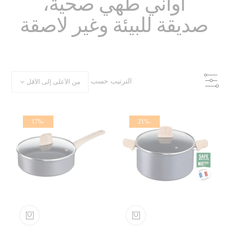
أواني طهي صحية،
صديقة للبيئة وغير لاصقة
الترتيب حسب
-17%
-21%