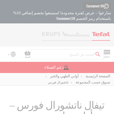
Summer10
سارعوا – عرض لفترة محدودة! استمتعوا بخصم إضافي 10%
باستخدام رمز الخصم
Summer10
سلة التسوق
تسوق
السلة
بحث
دعم العملاء
الصفحة الرئيسية
أواني الطهي والخبز
تسوق حسب المجموعة
ناتشورال فورس
تيفال ناتشورال فورس –