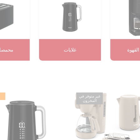
القهوة
غلايات
محمصات
غير متوفر في
المخزون