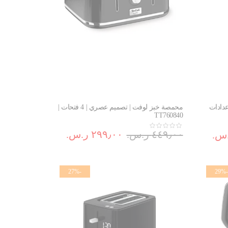
رتن لايت 1.5 لتر رقمية | 5 إعدادات
محمصة خبز لوفت | تصميم عصري | 4 فتحات |
TT760840
٤٤٩٫٠٠ ر.س.‏
٢٩٩٫٠٠ ر.س.‏
-27%
-29%