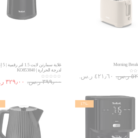
Morning Breakf
غلاية سما
لدرجة الحرارة | KO853840
.س.‏
٤٢١٫٦٠ ر.س.‏
٣٩٩٫٠٠ ر.س.‏
٣٢٩٫٠٠ ر.س.‏
-17%