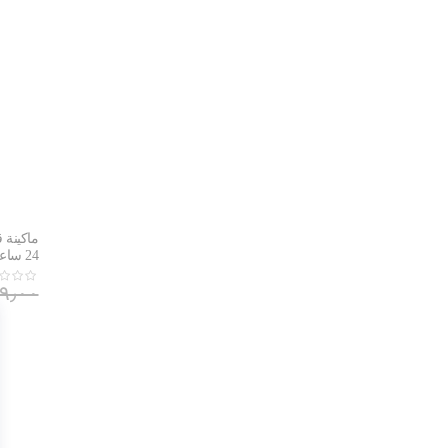
24 ساعة |CM600840
٣٤٩٫٠٠ ر