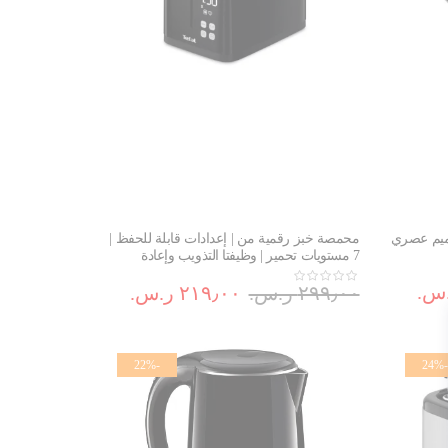
تصميم عصري
محمصة خبز رقمية من | إعدادات قابلة للحفظ |
7 مستويات تحمير | وظيفتا التذويب وإعادة
التسخين | صينية فتات قابلة للإزالة | TT640840
٢٩٩٫٠٠ ر.س.‏
٢١٩٫٠٠ ر.س.‏
-22%
-24%