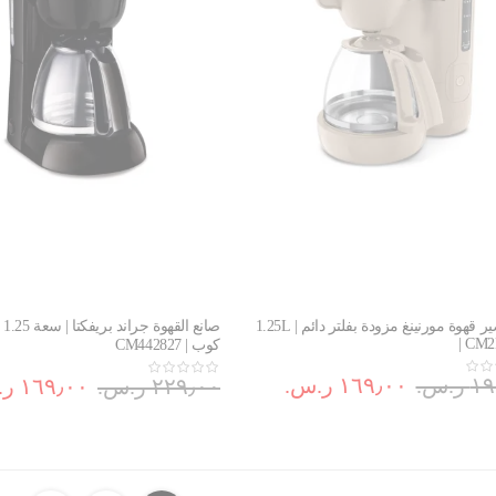
آلة تحضير قهوة مورنينغ مزودة بفلتر دائم | 1.25L
| CM
كوب | CM442827
.س.‏
١٦٩٫٠٠ ر.س.‏
٢٢٩٫٠٠ ر.س.‏
١٦٩٫٠٠ ر.س.‏