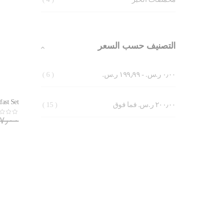
التصنيف حسب السعر
6
٠٫٠٠ ر.س.‏
-
١٩٩٫٩٩ ر.س.‏
ast Set
15
٢٠٠٫٠٠ ر.س.‏
فما فوق
٥٢٧٫٠٠ ر