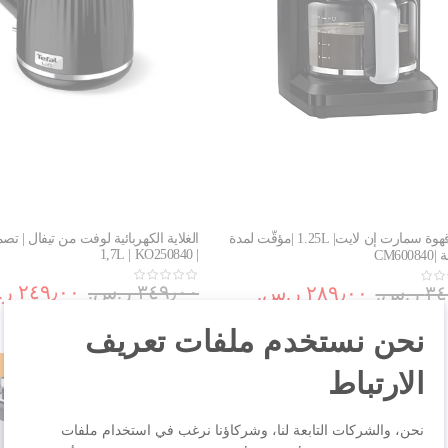
ماكينة قهوة سمارت إن لايت| 1.25L |مؤقّت لمدة
الغلاية الكهربائية لوفت من تيفال | 
| 1,7L | KO250840
٣٤٩٫٠٠ ر.س.‏
٢٤٩٫٠٠ ر.س.‏
.س.‏
٢٨٩٫٠٠ ر.س.‏
نحن نستخدم ملفات تعريف
-24%
الارتباط
نحن، والشركات التابعة لنا، وشركاؤنا نرغب في استخدام ملفات