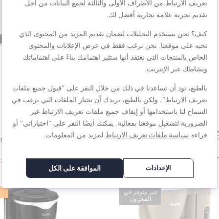
تعريف الارتباط من الأطراف الأولى والثالثة لجمع البيانات من أجل
تقديم تجربة علامة تجارية أفضل لك.
كيف؟ نحن نستخدم التحليلات لضمان تقديم المزيد من المحتوى الذي
تحبه على موقعنا. نحن نرغب فقط في عرض الإعلانات والمحتوى
الخاص بالمنتجات التي نعتقد أنها ستثير اهتمامك بناءً على اهتماماتك
ونشاطك عبر الإنترنت.
بالطبع، نود أن تساعدنا في ذلك من خلال النقر على "قبول جميع ملفات
تعريف الارتباط"، ولكن بالطبع، نريدك أن تختار الملفات التي ترغب في
السماح لنا باستخدامها أو إيقاف جميع ملفات تعريف الارتباط غير
الضرورية لتشغيل موقعنا بفعالية. يمكنك أيضًا النقر على "اختياراتي" أو
غلاية إكسبريس سعة كبيرة 1.7 لتر | 2400 واط |
سياسة ملفات تعريف الارتباط
قراءة
لمزيد من المعلومات.
KI
مستويات للتحميص | وظيفة إذابة الثلج
لتدفئة الخبز | TT365027
.س.‏
١٨٩٫٠٠ ر.س.‏
٢٤٩٫٠٠ ر.س.‏
١٨٩٫٠٠ ر.س.‏
الإعدادات
الموافقة على الكل
غير متوفر في
المخزون