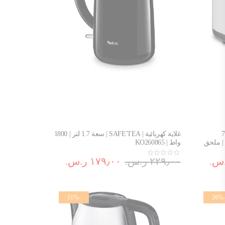
محمصة | Express | شقان | 850 واط | 7
غلاية كهربائية | SAFE'TEA | سعة 1.7 لتر | 1800
 | ملحق
واط | KO260865
٢٢٩٫٠٠ ر.س.‏
١٧٩٫٠٠ ر.س.‏
-11%
-26%