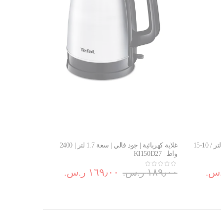
صانع القهوة جراند بريفكتا | سعة 1.25 لتر / 10-15
غلاية كهربائية | جود فالي | سعة 1.7 لتر | 2400
واط | KI150D27
١٨٩٫٠٠ ر.س.‏
١٦٩٫٠٠ ر.س.‏