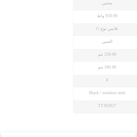
سنتين
850.00 واط
قابس نوع G
الصين
258.00 مم
186.00 مم
لا
Black / stainless steel
TT365027