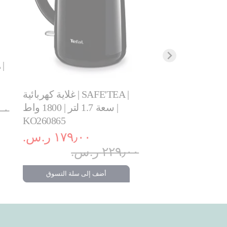
غلاية كهربائية | SAFE'TEA |
غلاية كهربائية | SNOW | 1.7
سعة 1.7 لتر | 1800 واط |
لتر | مزودة بفلتر | 2400 واط |
٩٫٠٠
KO260865
KO330827
١٧٩٫٠٠ ر.س.‏
١١٩٫٠٠ ر.س.‏
٢٢٩٫٠٠ ر.س.‏
أضف إلى سلة التسوق
 إلى سلة التسوق