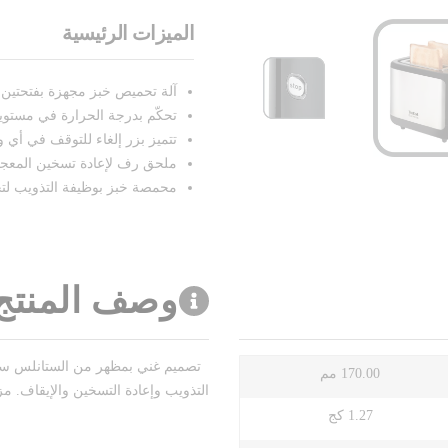
الميزات الرئيسية
آلة تحميص خبز مجهزة بفتحتين 
تحكّم بدرجة الحرارة في مستويات من 1 إلى 7 للحصول على درجة التحمي
تتميز بزر إلغاء للتوقف في أي 
ملحق رف لإعادة تسخين المعجن
محمصة خبز بوظيفة التذويب لتح
وصف المنتج
تصميم غني بمظهر من الستانلس ستي
170.00 مم
التذويب وإعادة التسخين والإيقاف. م
1.27 كج