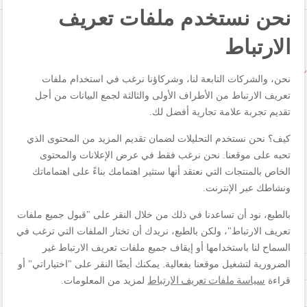
نحن نستخدم ملفات تعريف
الارتباط
نحن، والشركات التابعة لنا، وشركاؤنا نرغب في استخدام ملفات
تعريف الارتباط من الأطراف الأولى والثالثة لجمع البيانات من أجل
تقديم تجربة علامة تجارية أفضل لك.
كيف؟ نحن نستخدم التحليلات لضمان تقديم المزيد من المحتوى الذي
تحبه على موقعنا. نحن نرغب فقط في عرض الإعلانات والمحتوى
الخاص بالمنتجات التي نعتقد أنها ستثير اهتمامك بناءً على اهتماماتك
ونشاطك عبر الإنترنت.
بالطبع، نود أن تساعدنا في ذلك من خلال النقر على "قبول جميع ملفات
تعريف الارتباط"، ولكن بالطبع، نريدك أن تختار الملفات التي ترغب في
المراجعة
السماح لنا باستخدامها أو إيقاف جميع ملفات تعريف الارتباط غير
الضرورية لتشغيل موقعنا بفعالية. يمكنك أيضًا النقر على "اختياراتي" أو
سياسة ملفات تعريف الارتباط
قراءة
لمزيد من المعلومات.