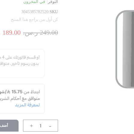
التوفر:
في المخزون
3045385782520
SKU
كن أول من يراجع هذا المنتج
249.00 ر.س.‏
189.00 ر.س.‏
-
أضف إ
+