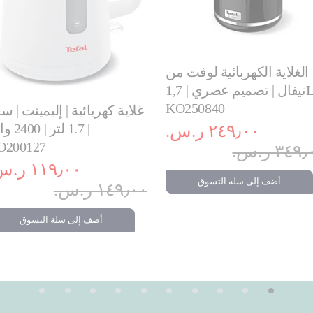
الغلاية الكهربائية لوفت من
تيفال | تصميم عصري | 1,7L |
KO250840
غلاية كهربائية | إليمينت | س
1.7 لتر | 0
٢٤٩٫٠٠ ر.س.‏
O200127
٣٤ ر.س.‏
١١٩٫٠٠ ر.س.‏
أضف إلى سلة التسوق
١٤٩٫٠٠ ر.س.‏
أضف إلى سلة التسوق