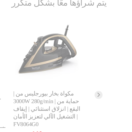
يتم شراؤها معًا بشكل متكرر
ة بخار | إكسبريس
مكواة بخار بيورجليس من |
أوبتيمال | مضخة 5.3 بار | تقنية
3000W 280g/min | حماية من
لكلس | سعة خزان
البقع | انزلاق استثنائي | إيقاف
لتر | SV4111M0
التشغيل الآلي لتعزيز الأمان |
FV8064G0
٣١٩٫٠٠ ر.س.‏
٩٫٠٠