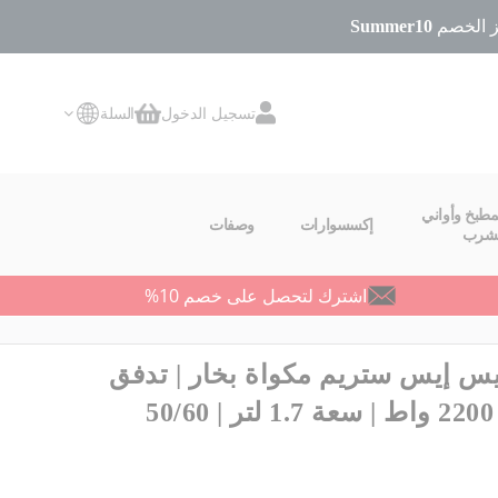
Summer10
تسجيل الدخول
السلة
سلة التسوق
مطبخ وأواني
إكسسوارات
وصفات
لشرب
اشترك لتحصل على خصم 10%
يس إيس ستريم مكواة بخار | تدفق
بخار عالي الضغط | 2200 واط | سعة 1.7 لتر | 50/60