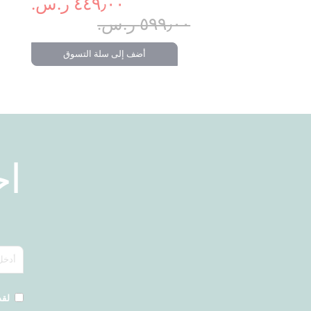
٤٤٩٫٠٠ ر.س.‏
٥٩٩٫٠٠ ر.س.‏
 إلى سلة التسوق
أضف إلى سلة التسوق
ا
لقد