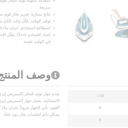
سريعة
نتائج ممتازة: تعزيز بخار قوي بمعدل 350g/ بالدقيقة للتغلب على أصعب
توفير الوقت: قلّل وقت الكيّ بنسبة 30%* (*مقارنة مع مكواة البخار
استقلالية استخدام: خزان ماء قابل للفصل سعة 1.7L لملء مت
إعداد اقتصادي (
في الوقت نفسه.
وصف المنتج
يقدم جهاز توليد البخار إكسبريس إيزي 
1.60
الاستثنائية. يعمل جهاز إكسبريس إيزي 
لا
بشكل دائم لجلسات بخار دون عناء.
لا