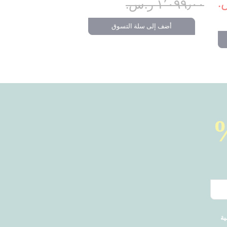
١٬٠٩٩٫٠٠ ر.س.‏
أضف إلى سلة التسوق
ية