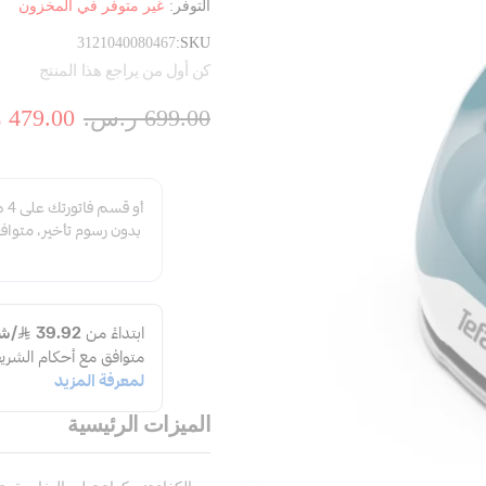
التوفر:
غير متوفر في المخزون
3121040080467
SKU
كن أول من يراجع هذا المنتج
699.00 ر.س.‏
479.00 ر.س.‏
الميزات الرئيسية