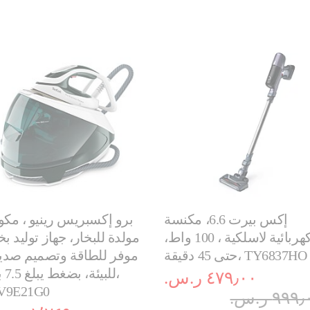
إكس بيرت 6.6، مكنسة
برو إكسبريس رينيو ، مكو
كهربائية لاسلكية ، 100 واط،
مولدة للبخار، جهاز توليد بخ
حتى 45 دقيقة، TY6837HO
موفر للطاقة وتصميم صدي
للبيئة،
٤٧٩٫٠٠ ر.س.‏
V9E21G0
٩٩ ر.س.‏