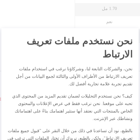
1.70 مل
نعم
SV6131G0
نحن نستخدم ملفات تعريف
الارتباط
نحن، والشركات التابعة لنا، وشركاؤنا نرغب في استخدام ملفات
تعريف الارتباط من الأطراف الأولى والثالثة لجمع البيانات من أجل
تقديم تجربة علامة تجارية أفضل لك.
كيف؟ نحن نستخدم التحليلات لضمان تقديم المزيد من المحتوى الذي
واط | سعة 1.7 لتر | 50/60 هرتز | SV6131G0
تحبه على موقعنا. نحن نرغب فقط في عرض الإعلانات والمحتوى
الخاص بالمنتجات التي نعتقد أنها ستثير اهتمامك بناءً على اهتماماتك
ونشاطك عبر الإنترنت.
بالطبع، نود أن تساعدنا في ذلك من خلال النقر على "قبول جميع ملفات
تعريف الارتباط"، ولكن بالطبع، نريدك أن تختار الملفات التي ترغب في