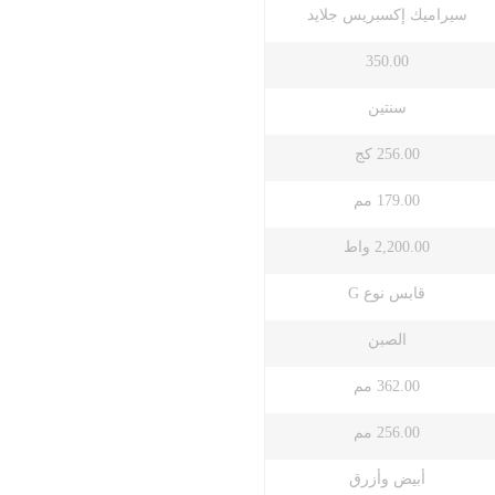
سيراميك إكسبريس جلايد
350.00
سنتين
256.00 كج
179.00 مم
2,200.00 واط
قابس نوع G
الصبن
362.00 مم
256.00 مم
أبيض وأزرق