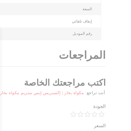
السعة
إيقاف تلقائي
رقم الموديل
المراجعات
اكتب مراجعتك الخاصة
أنت تراجع:
مكواة بخار | إكسبريس إيس ستريم مكواة بخار | تدفق بخار عالي الضغط | 2200 
الجودة
1
2
3
4
5
السعر
نجمة
نجوم
نجوم
نجوم
نجوم