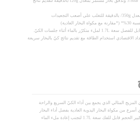
الكفاءة: مكواة توليد البخار بقوة 5.8bar وتدفق بخار مستمر بمعدل 120g/بالدقيقة لتقديم نتائج
 التجعيدات
 العادية)
كرّر بالماء أثناء جلسات الكيّ.
Eco): يقلّل الإعداد الاقتصادي استخدام الطاقة مع تقديم نتائج كيّ بالبخار سريعة
المزيج المثالي الذي يجمع بين أداء الكيّ السريع والراحة
أسرع من مكواة البخار اليدوية العادية بفضل أداء البخار
القوي. يأتي الجهاز مزودًا بخزان ماء كبير الحجم قابل للفك سعة 1.7L لتجنب إعادة ملء الماء