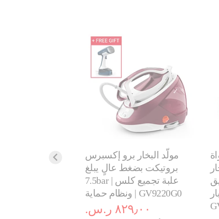
جهاز 2 
١١٩٫٠٠ ر.
اة
مولّد البخار برو إكسبرس
١٩٩٫٠٠ ر.س.‏
ار
بروتيكت بضغط عالٍ يبلغ
ق
7.5bar | علبة تجميع كلس
أضف إلى سلة ا
 بضغط يبلغ 7.5 بار،
ونظام حماية | GV9220G0
G
٨٢٩٫٠٠ ر.س.‏