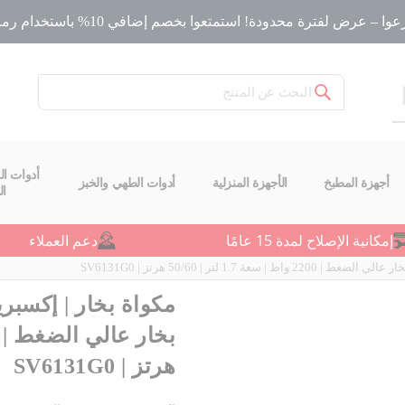
ا – عرض لفترة محدودة! استمتعوا بخصم إضافي 10% باستخدام رمز الخصم
بحث
أدوات ال
أجهزة المطبخ
الأجهزة المنزلية
أدوات الطهي والخبز
ا
إمكانية الإصلاح لمدة 15 عامًا
دعم العملاء
 لتر | 50/60 هرتز | SV6131G0
مكواة بخار | إكسبر
هرتز | SV6131G0