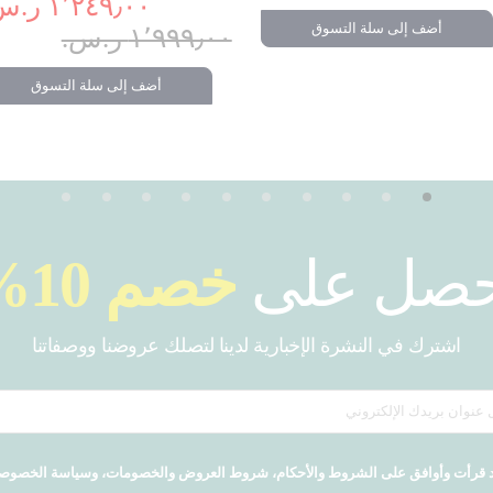
١٬٢٤٩٫٠٠ ر.س.‏
أضف إلى سلة التسوق
١٬٩٩٩٫٠٠ ر.س.‏
أضف إلى سلة التسوق
حصل على
خصم 10%
اشترك في النشرة الإخبارية لدينا لتصلك عروضنا ووصفاتنا
 قرأت وأوافق على الشروط والأحكام، شروط العروض والخصومات، وسياسة الخصوص