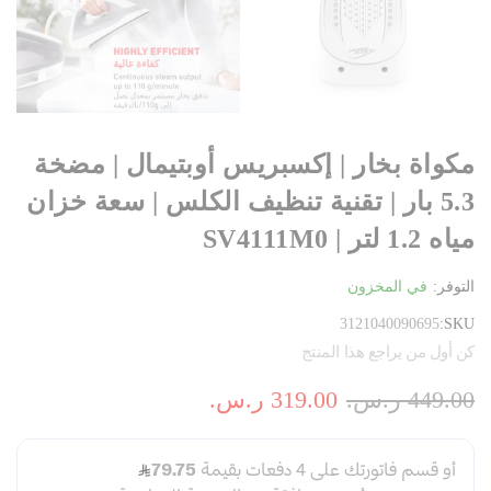
مكواة بخار | إكسبريس أوبتيمال | مضخة
5.3 بار | تقنية تنظيف الكلس | سعة خزان
مياه 1.2 لتر | SV4111M0
التوفر:
في المخزون
3121040090695
SKU
كن أول من يراجع هذا المنتج
449.00 ر.س.‏
319.00 ر.س.‏