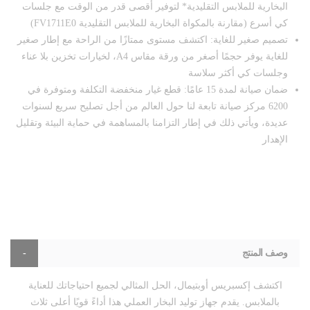
البخارية للملابس التقليدية* لتوفير أقصى قدر من الوقت مع جلسات
كي أسرع (مقارنة بالمكواة البخارية للملابس التقليدية FV1711E0)
تصميم صغير للغاية: اكتشف مستوى ممتازًا من الراحة مع إطار صغير
للغاية يوفر حجمًا أصغر من ورقة مقاس A4، لخيارات تخزين بلا عناء
وجلسات كي أكثر سلاسة
ضمان صيانة لمدة 15 عامًا: قطع غيار منخفضة التكلفة ومتوفرة في
6200 مركز صيانة تابعة لنا حول العالم من أجل تصليح سريع لسنوات
عديدة، ويأتي ذلك في إطار التزامنا بالمساهمة في حماية البيئة وتقليل
الإهدار
وصف المنتج
اكتشف إكسبريس أوبتيمال، الحل المثالي لجميع احتياجاتك للعناية
بالملابس. يقدم جهاز توليد البخار العملي هذا أداءً قويًا أعلى ثلاث