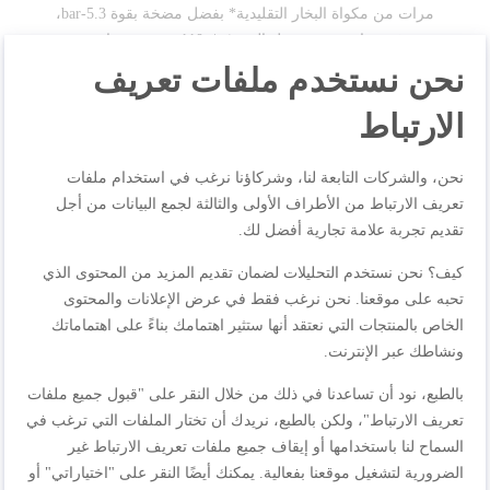
مرات من مكواة البخار التقليدية* بفضل مضخة بقوة 5.3-bar،
وتدفق بخار مستمر يصل إلى 110g/min، وتعزيز بخار بقوة
نحن نستخدم ملفات تعريف
200g/min، بالإضافة إلى ميزات مثل تقنية إزالة التكلّس لصيانة
بدون عناء و قاعدة الكي إكسبريس جلايد عالية الأداء. يأتي كل ذلك
الارتباط
في إطار صغير للغاية لتوفير الراحة التامة.
نحن، والشركات التابعة لنا، وشركاؤنا نرغب في استخدام ملفات
مواصفات المنتجات
تعريف الارتباط من الأطراف الأولى والثالثة لجمع البيانات من أجل
تقديم تجربة علامة تجارية أفضل لك.
كيف؟ نحن نستخدم التحليلات لضمان تقديم المزيد من المحتوى الذي
المراجعات
تحبه على موقعنا. نحن نرغب فقط في عرض الإعلانات والمحتوى
الخاص بالمنتجات التي نعتقد أنها ستثير اهتمامك بناءً على اهتماماتك
ونشاطك عبر الإنترنت.
بالطبع، نود أن تساعدنا في ذلك من خلال النقر على "قبول جميع ملفات
اكتب مراجعتك الخاصة
تعريف الارتباط"، ولكن بالطبع، نريدك أن تختار الملفات التي ترغب في
أنت تراجع:
السماح لنا باستخدامها أو إيقاف جميع ملفات تعريف الارتباط غير
مكواة بخار | إكسبريس أوبتيمال | مضخة 5.3 بار | تقنية
الضرورية لتشغيل موقعنا بفعالية. يمكنك أيضًا النقر على "اختياراتي" أو