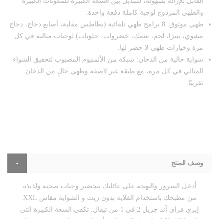
القابل للإزالة بسهولة، للتبديل بين السعة الكبيرة للمكونات الكبيرة
والطهي المزدوج لوجبة كاملة دفعة واحدة.
طهي موثوق: 8 برامج طهي تلقائية (بطاطس مقلية، أصابع دجاج، دجاج
مشوي، بيتزا، لحم، سمك، خضروات، حلويات) لوجبات مثالية في كل
مرة وخيارات طهي لا حصر لها.
شواية خالية من الدخان: شبكة من الألمنيوم المصبوب لتحقيق الشواء
المثالي في كل مرة، مع طبقة غير لاصقة وطهي خالٍ من الدخان
تقريبًا.
وصف المنتج
أدخل السرور والبهجة على عائلتك بتحضير وجبات صحية ولذيذة
من مطبخك باستخدام القلاية بدون زيت و الشواية مقاس XXL
إيزي فراي آند جريل 2 في 1 من تيفال. تكفي السعة الكبيرة التي