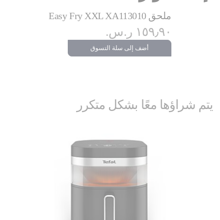
ملحق Easy Fry XXL XA113010
١٥٩٫٩٠ ر.س.‏
أضف إلى سلة التسوق
يتم شراؤها معًا بشكل متكرر