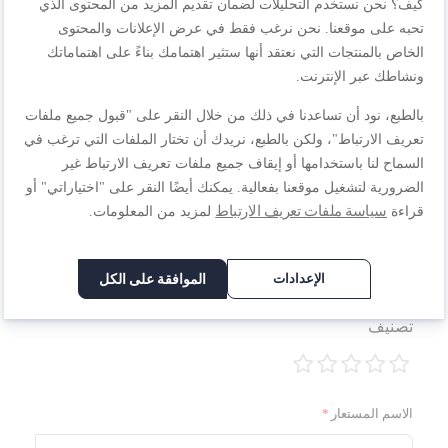
كيف؟ نحن نستخدم التحليلات لضمان تقديم المزيد من المحتوى الذي
تحبه على موقعنا. نحن نرغب فقط في عرض الإعلانات والمحتوى
اكتب مراجعتك الخاصة
الخاص بالمنتجات التي نعتقد أنها ستثير اهتمامك بناءً على اهتماماتك
أنت تراجع:
ونشاطك عبر الإنترنت.
قلاية هوائية 2 في 1|إيزي فراي آند جريل| فاصل فليكس| 6.5
بالطبع، نود أن تساعدنا في ذلك من خلال النقر على "قبول جميع ملفات
لتر| EY801D27
تعريف الارتباط"، ولكن بالطبع، نريدك أن تختار الملفات التي ترغب في
السماح لنا باستخدامها أو إيقاف جميع ملفات تعريف الارتباط غير
الجودة
الضرورية لتشغيل موقعنا بفعالية. يمكنك أيضًا النقر على "اختياراتي" أو
سياسة ملفات تعريف الارتباط
قراءة
لمزيد من المعلومات.
1
2
3
4
5
السعر
نجمة
نجوم
نجوم
نجوم
نجوم
الإعدادات
الموافقة على الكل
1
2
3
4
5
تصنيف
نجمة
نجوم
نجوم
نجوم
نجوم
1
2
3
4
5
نجمة
نجوم
نجوم
نجوم
نجوم
الاسم المستعار