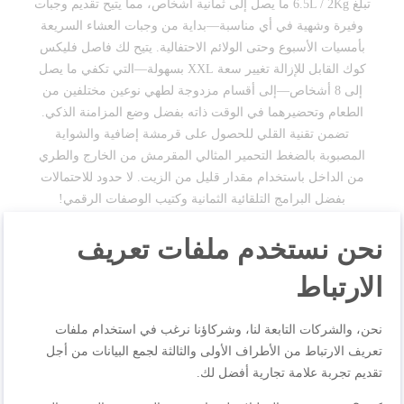
تبلغ 6.5L / 2Kg ما يصل إلى ثمانية أشخاص، مما يتيح تقديم وجبات
وفيرة وشهية في أي مناسبة—بداية من وجبات العشاء السريعة
بأمسيات الأسبوع وحتى الولائم الاحتفالية. يتيح لك فاصل فليكس
كوك القابل للإزالة تغيير سعة XXL بسهولة—التي تكفي ما يصل
إلى 8 أشخاص—إلى أقسام مزدوجة لطهي نوعين مختلفين من
الطعام وتحضيرهما في الوقت ذاته بفضل وضع المزامنة الذكي.
تضمن تقنية القلي للحصول على قرمشة إضافية والشواية
المصبوبة بالضغط التحمير المثالي المقرمش من الخارج والطري
من الداخل باستخدام مقدار قليل من الزيت. لا حدود للاحتمالات
بفضل البرامج التلقائية الثمانية وكتيب الوصفات الرقمي!
نحن نستخدم ملفات تعريف
مواصفات المنتجات
الارتباط
نحن، والشركات التابعة لنا، وشركاؤنا نرغب في استخدام ملفات
المراجعات
تعريف الارتباط من الأطراف الأولى والثالثة لجمع البيانات من أجل
تقديم تجربة علامة تجارية أفضل لك.