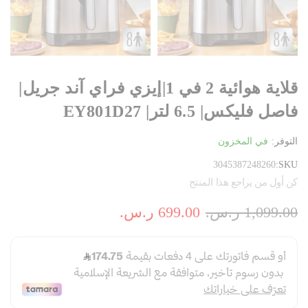
قلاية هوائية 2 في 1|إيزي فراي آند جريل|
فاصل فليكس| 6.5 لتر| EY801D27
التوفر:
في المخزون
3045387248260
SKU
كن أول من يراجع هذا المنتج
1,099.00 ر.س.‏
699.00 ر.س.‏