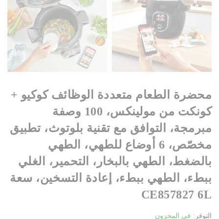
محضرة الطعام متعددة الوظائف كوكيو +
كونكت من مولينكس، 100 وصفة
مبرمجة، التوافق مع تقنية بلوتوث، تطبيق
مخصّص، 6 أوضاع للطهي، الطهي
بالضغط، الطهي بالبخار، التحمير، الغلي
ببطء، الطهي ببطء، إعادة التسخين، سعة
6L‏ CE857827
التوفر:
في المخزون