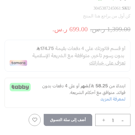
3045387245061
SKU
كن أول من يراجع هذا المنتج
1,399.00 ر.س.‏
699.00 ر.س.‏
-
أضف إلى سلة التسوق
+