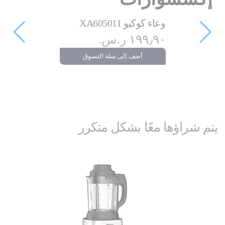
وعاء كوكيو XA605011
١٩٩٫٩٠ ر.س.‏
أضف إلى سلة التسوق
يتم شراؤها معًا بشكل متكرر