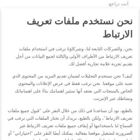
أنت تراجع:
محضرة الطعام متعددة الوظائف كوكيو + كونكت من
نحن نستخدم ملفات تعريف
مولينكس، 100 وصفة مبرمجة، التوافق مع تقنية بلوتوث،
تطبيق مخصّص، 6 أوضاع للطهي، الطهي بالضغط، الطهي
الارتباط
بالبخار، التحمير، الغلي ببطء، الطهي ببطء، إعادة التسخين،
سعة 6L‏ CE857827
نحن، والشركات التابعة لنا، وشركاؤنا نرغب في استخدام ملفات
تعريف الارتباط من الأطراف الأولى والثالثة لجمع البيانات من أجل
الجودة
تقديم تجربة علامة تجارية أفضل لك.
كيف؟ نحن نستخدم التحليلات لضمان تقديم المزيد من المحتوى الذي
1
2
3
4
5
السعر
تحبه على موقعنا. نحن نرغب فقط في عرض الإعلانات والمحتوى
نجمة
نجوم
نجوم
نجوم
نجوم
الخاص بالمنتجات التي نعتقد أنها ستثير اهتمامك بناءً على اهتماماتك
ونشاطك عبر الإنترنت.
1
2
3
4
5
تصنيف
نجمة
نجوم
نجوم
نجوم
نجوم
بالطبع، نود أن تساعدنا في ذلك من خلال النقر على "قبول جميع ملفات
تعريف الارتباط"، ولكن بالطبع، نريدك أن تختار الملفات التي ترغب في
1
2
3
4
5
السماح لنا باستخدامها أو إيقاف جميع ملفات تعريف الارتباط غير
نجمة
نجوم
نجوم
نجوم
نجوم
الضرورية لتشغيل موقعنا بفعالية. يمكنك أيضًا النقر على "اختياراتي" أو
الاسم المستعار