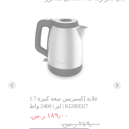
كهربائي
غلاية إكسبريس سعة كبيرة 1.7
لتر | 2400 واط | KI280D27
مينت | سعة
١٨٩٫٠٠ ر.س.‏
٢٤٩٫٠٠ ر.س.‏
.‏