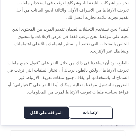
نحن، والشركات التابعة لنا، وشركاؤنا نرغب في استخدام ملفات
اكتب مراجعتك الخاصة
تعريف الارتباط من الأطراف الأولى والثالثة لجمع البيانات من أجل
تقديم تجربة علامة تجارية أفضل لك.
أنت تراجع:
شبكة وجبات كاملة 2 في 1، مقسم متعدد الاستخدامات،
كيف؟ نحن نستخدم التحليلات لضمان تقديم المزيد من المحتوى الذي
وضعين، كوكيو
تحبه على موقعنا. نحن نرغب فقط في عرض الإعلانات والمحتوى
الخاص بالمنتجات التي نعتقد أنها ستثير اهتمامك بناءً على اهتماماتك
ونشاطك عبر الإنترنت.
الجودة
بالطبع، نود أن تساعدنا في ذلك من خلال النقر على "قبول جميع ملفات
1
2
3
4
5
تعريف الارتباط"، ولكن بالطبع، نريدك أن تختار الملفات التي ترغب في
السعر
نجمة
نجوم
نجوم
نجوم
نجوم
السماح لنا باستخدامها أو إيقاف جميع ملفات تعريف الارتباط غير
الضرورية لتشغيل موقعنا بفعالية. يمكنك أيضًا النقر على "اختياراتي" أو
سياسة ملفات تعريف الارتباط
قراءة
لمزيد من المعلومات.
1
2
3
4
5
تصنيف
نجمة
نجوم
نجوم
نجوم
نجوم
الإعدادات
الموافقة على الكل
1
2
3
4
5
نجمة
نجوم
نجوم
نجوم
نجوم
الاسم المستعار