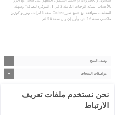
المشوي والخضروات أو سمك السلمون المطهو على البخار مع الأرز
بالأعشاب. شبكة الوجبات الكاملة 2 في 1، الموفرة للطاقة* وسهلة
التنظيف، متوافقة مع جميع طرز Cookeo سعة 6 لترات، وتوربو كوزين
ماكسي سعة 7.6 لتر، وأول إن وان سعة 5.8 لتر.
وصف المنتج
مواصفات المنتجات
نحن نستخدم ملفات تعريف
المراجعات
الارتباط