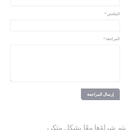
الملخص
المراجعة
إرسال المراجعة
يتم شراؤها معًا بشكل متكرر