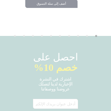
١٬٧٩٩٫٠٠ ر.س
أضف إلى سلة التسوق
تسوق
احصل على
خصم 10%
اشترك في النشرة
الإخبارية لدينا لتصلك
عروضنا ووصفاتنا