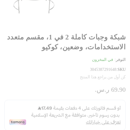
شبكة وجبات كاملة 2 في 1، مقسم متعدد
الاستخدامات، وضعين، كوكيو
التوفر:
في المخزون
3045387291648
SKU
كن أول من يراجع هذا المنتج
69.90 ر.س.‏