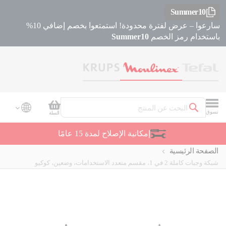
Summer10
سارعوا – عرض لفترة محدودة! استمتعوا بخصم إضافي 10%
باستخدام رمز الخصم
Summer10
سلة التسوق
تسوق
السلة
بحث
إمكانية الإصلاح لمدة 15 عامًا
الصفحة الرئيسية
شبكة وجبات كاملة 2 في 1، مقسم متعدد الاستخدامات، وضعين، كوكيو
Skip
Skip
to
to
the
the
beginning
end
of
of