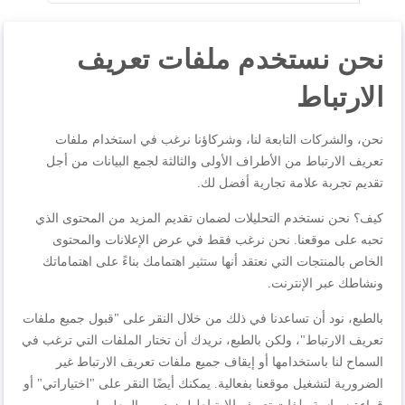
كلمة المرور
نحن نستخدم ملفات تعريف
الارتباط
تذكرني
ما هذا؟
نحن، والشركات التابعة لنا، وشركاؤنا نرغب في استخدام ملفات
هل نسيت كلمة المرور؟
تعريف الارتباط من الأطراف الأولى والثالثة لجمع البيانات من أجل
تسجيل الدخول
تقديم تجربة علامة تجارية أفضل لك.
كيف؟ نحن نستخدم التحليلات لضمان تقديم المزيد من المحتوى الذي
ليس لديك حساب؟
تحبه على موقعنا. نحن نرغب فقط في عرض الإعلانات والمحتوى
الخاص بالمنتجات التي نعتقد أنها ستثير اهتمامك بناءً على اهتماماتك
ونشاطك عبر الإنترنت.
إنشاء حساب
بالطبع، نود أن تساعدنا في ذلك من خلال النقر على "قبول جميع ملفات
تعريف الارتباط"، ولكن بالطبع، نريدك أن تختار الملفات التي ترغب في
السماح لنا باستخدامها أو إيقاف جميع ملفات تعريف الارتباط غير
الضرورية لتشغيل موقعنا بفعالية. يمكنك أيضًا النقر على "اختياراتي" أو
سياسة ملفات تعريف الارتباط