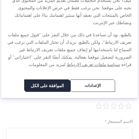
٦٩٩٫٠٠ ر.س.‏
كيف؟ نحن نستخدم التحليلات لضمان تقديم المزيد من المحتوى الذي
٩٩٩٫٠٠ ر.س.‏
تحبه على موقعنا. نحن نرغب فقط في عرض الإعلانات والمحتوى
الخاص بالمنتجات التي نعتقد أنها ستثير اهتمامك بناءً على اهتماماتك
أضف إلى سلة التسوق
ونشاطك عبر الإنترنت.
بالطبع، نود أن تساعدنا في ذلك من خلال النقر على "قبول جميع ملفات
المراجعات
تعريف الارتباط"، ولكن بالطبع، نريدك أن تختار الملفات التي ترغب في
السماح لنا باستخدامها أو إيقاف جميع ملفات تعريف الارتباط غير
الضرورية لتشغيل موقعنا بفعالية. يمكنك أيضًا النقر على "اختياراتي" أو
سياسة ملفات تعريف الارتباط
قراءة
لمزيد من المعلومات.
اكتب مراجعتك الخاصة
أنت تراجع:
كرات الأرانشيني (كرات الأرز الإيطالية)
الإعدادات
الموافقة على الكل
تقييم الوصفة
1
2
3
4
5
نجمة
نجوم
نجوم
نجوم
نجوم
الاسم المستعار