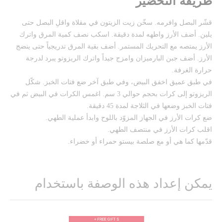
طريقة التحضير
قشّر البصل وافرمه. سخّن زيت الزيتون في مقلاة واقلِ البصل حتى
يلين. أضف الأرز واطهه لمدة دقيقة. اسكب نصف كمية المرق واترك
الأرز يمتصه مع التحريك المستمر. أضف بقية المرق تدريجياً حتى ينضج
الأرز. أضف جبن البارميزان وامزج جيداً واترك الريزوتو يبرد لدرجة
حرارة الغرفة.
في طبق عميق اخفق البيض، وفي طبق آخر ضع فتات الخبز. شكّل
الريزوتو إلى كرات بحجم حوالي 3 سم. اغمس الكرات في البيض ثم في
فتات الخبز وضعها في الثلاجة لمدة 45 دقيقة.
ضع كرات الأرز في الجهاز المزوّد باللوح وابدأ عملية الطهي.
اقلب كرات الأرز في منتصف الطهي.
قدّمها كما هي أو مع صلصة بيستو حمراء أو خضراء.
يمكن إعداد هذه الوصفة باستخدام