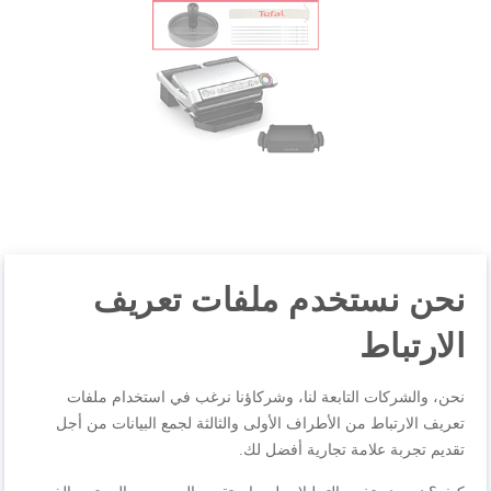
نحن نستخدم ملفات تعريف
الارتباط
أوبتي جريل+| 6 برامج تلقائية
نحن، والشركات التابعة لنا، وشركاؤنا نرغب في استخدام ملفات
+ وضع يدوي مع 4 إعدادات
تعريف الارتباط من الأطراف الأولى والثالثة لجمع البيانات من أجل
حرارة | GC715D28 + مكبس
تقديم تجربة علامة تجارية أفضل لك.
برجر و أسياخ