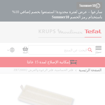
Summer10
سارعوا – عرض لفترة محدودة! استمتعوا بخصم إضافي 10%
باستخدام رمز الخصم
Summer10
سلة التسوق
تسوق
السلة
بحث
إمكانية الإصلاح لمدة 15 عامًا
الصفحة الرئيسية
فلتر الحساسية، فلتر الرغوة والفرش ZR720002
Skip
Skip
to
to
the
the
beginning
end
of
of
the
the