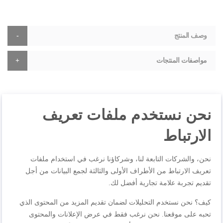
وصف المنتج
مواصفات المنتجات
المراجعات
نحن نستخدم ملفات تعريف
الارتباط
اكتب مراجعتك الخاصة
نحن، والشركات التابعة لنا، وشركاؤنا نرغب في استخدام ملفات
تعريف الارتباط من الأطراف الأولى والثالثة لجمع البيانات من أجل
أنت تراجع:
فلتر الحساسية، فلتر الرغوة والفرش ZR720002
تقديم تجربة علامة تجارية أفضل لك.
الجودة
كيف؟ نحن نستخدم التحليلات لضمان تقديم المزيد من المحتوى الذي
تحبه على موقعنا. نحن نرغب فقط في عرض الإعلانات والمحتوى