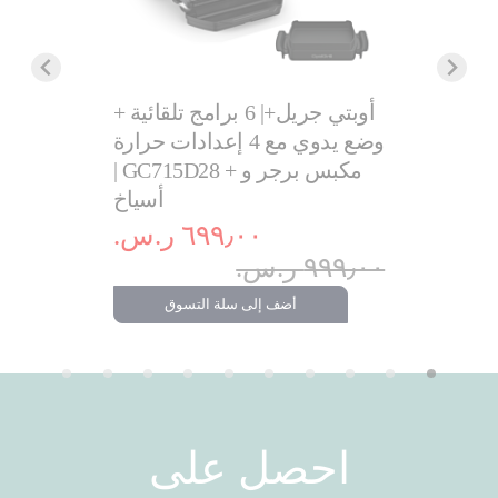
بلانشا دي
أوبتي جريل+| 6 برامج تلقائية +
سافورز جورميه | 2400 واط |
وضع يدوي مع 4 إعدادات حرارة
و
CB658P2
| GC715D28 + مكبس برجر و
أسياخ
.‏
٦٩٩٫٠٠ ر.س.‏
٧٩٩٫٠٠ ر.س.‏
٩٩٩٫٠٠ ر.س.‏
تسوق
أضف إلى سلة التسوق
احصل على