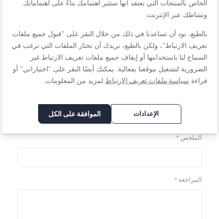
الخاص بالمنتجات التي نعتقد أنها ستثير اهتمامك بناءً على اهتماماتك
1
2
3
4
5
ونشاطك عبر الإنترنت.
السعر
نجمة
نجوم
نجوم
نجوم
نجوم
بالطبع، نود أن تساعدنا في ذلك من خلال النقر على "قبول جميع ملفات
1
2
3
4
5
تعريف الارتباط"، ولكن بالطبع، نريدك أن تختار الملفات التي ترغب في
تصنيف
نجمة
نجوم
نجوم
نجوم
نجوم
السماح لنا باستخدامها أو إيقاف جميع ملفات تعريف الارتباط غير
الضرورية لتشغيل موقعنا بفعالية. يمكنك أيضًا النقر على "اختياراتي" أو
سياسة ملفات تعريف الارتباط
قراءة
لمزيد من المعلومات.
1
2
3
4
5
نجمة
نجوم
نجوم
نجوم
نجوم
الاسم المستعار
الإعدادات
الموافقة على الكل
الملخص
المراجعة