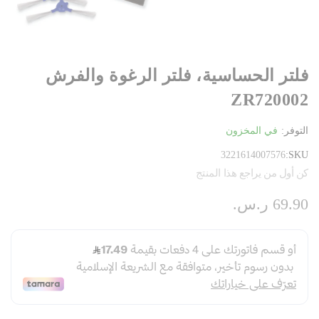
فلتر الحساسية، فلتر الرغوة والفرش
ZR720002
التوفر:
في المخزون
3221614007576
SKU
كن أول من يراجع هذا المنتج
69.90 ر.س.‏