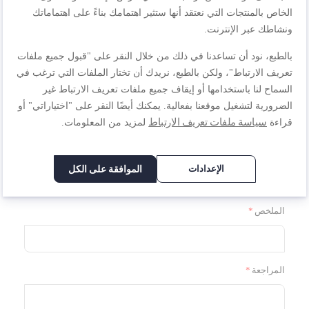
الخاص بالمنتجات التي نعتقد أنها ستثير اهتمامك بناءً على اهتماماتك
1
2
3
4
5
ونشاطك عبر الإنترنت.
السعر
نجمة
نجوم
نجوم
نجوم
نجوم
بالطبع، نود أن تساعدنا في ذلك من خلال النقر على "قبول جميع ملفات
تعريف الارتباط"، ولكن بالطبع، نريدك أن تختار الملفات التي ترغب في
1
2
3
4
5
السماح لنا باستخدامها أو إيقاف جميع ملفات تعريف الارتباط غير
تصنيف
نجمة
نجوم
نجوم
نجوم
نجوم
الضرورية لتشغيل موقعنا بفعالية. يمكنك أيضًا النقر على "اختياراتي" أو
سياسة ملفات تعريف الارتباط
قراءة
لمزيد من المعلومات.
1
2
3
4
5
نجمة
نجوم
نجوم
نجوم
نجوم
الاسم المستعار
الإعدادات
الموافقة على الكل
الملخص
المراجعة