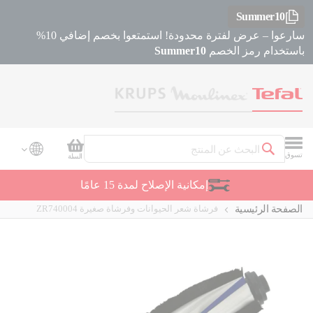
Summer10
سارعوا – عرض لفترة محدودة! استمتعوا بخصم إضافي 10%
باستخدام رمز الخصم
Summer10
سلة التسوق
تسوق
السلة
بحث
إمكانية الإصلاح لمدة 15 عامًا
الصفحة الرئيسية
فرشاة شعر الحيوانات وفرشاة صغيرة ZR740004
Skip
Skip
to
to
the
the
beginning
end
of
of
the
the