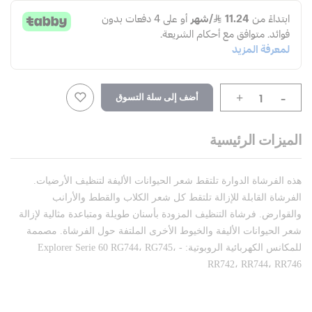
-
أضف إلى سلة التسوق
+
الميزات الرئيسية
هذه الفرشاة الدوارة تلتقط شعر الحيوانات الأليفة لتنظيف الأرضيات.
الفرشاة القابلة للإزالة تلتقط كل شعر الكلاب والقطط والأرانب
والقوارض. فرشاة التنظيف المزودة بأسنان طويلة ومتباعدة مثالية لإزالة
شعر الحيوانات الأليفة والخيوط الأخرى الملتفة حول الفرشاة. مصممة
للمكانس الكهربائية الروبوتية: - Explorer Serie 60 RG744، RG745،
RR742، RR744، RR746