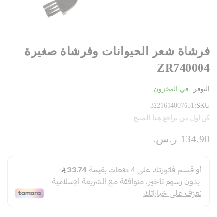
فرشاة شعر الحيوانات وفرشاة صغيرة
ZR740004
التوفر:
في المخزون
3221614007651
SKU
كن أول من يراجع هذا المنتج
134.90 ر.س.‏