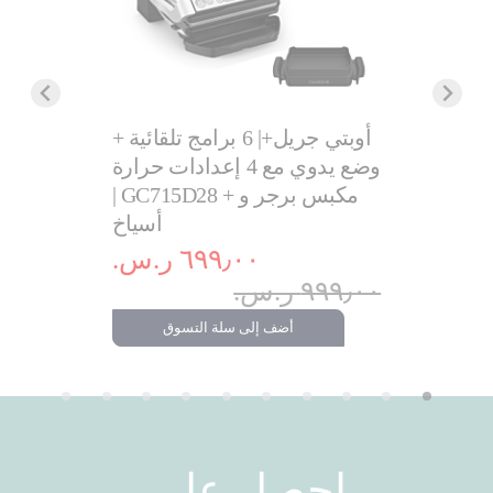
بلانشا دي
أوبتي جريل+| 6 برامج تلقائية +
سافورز جورميه | 2400 واط |
وضع يدوي مع 4 إعدادات حرارة
و
CB658P2
| GC715D28 + مكبس برجر و
أسياخ
.‏
٦٩٩٫٠٠ ر.س.‏
٧٩٩٫٠٠ ر.س.‏
٩٩٩٫٠٠ ر.س.‏
تسوق
أضف إلى سلة التسوق
احصل على