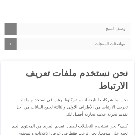
وصف المنتج
مواصفات المنتجات
نحن نستخدم ملفات تعريف
المراجعات
الارتباط
نحن، والشركات التابعة لنا، وشركاؤنا نرغب في استخدام ملفات
اكتب مراجعتك الخاصة
تعريف الارتباط من الأطراف الأولى والثالثة لجمع البيانات من أجل
أنت تراجع:
فرشاة شعر الحيوانات وفرشاة صغيرة ZR740004
تقديم تجربة علامة تجارية أفضل لك.
كيف؟ نحن نستخدم التحليلات لضمان تقديم المزيد من المحتوى الذي
الجودة
تحبه على موقعنا. نحن نرغب فقط في عرض الإعلانات والمحتوى