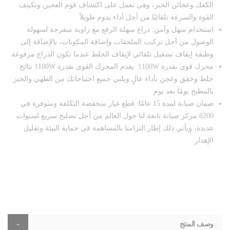
الكعك وعجائن الخبز، وهي تعمل على اكتشاف قوم العجين وتكييف
القوة والسرعة تلقائيًا من أجل أداء يدوم طويلاً
استخدام سهل وآمن: ذراع سهلة الرفع مع زاوية منفرجة لسهولة
الوصول من أجل تركيب الملحقات وإضافة المكونات، بالإضافة إلى
وظيفة إيقاف تشغيل تلقائي لإيقاف الخلط عندما تكون الذراع مرفوعة
محرك قوي بقدرة 1100W: يقدم المحرك القوي بقدرة 1100W نتائج
خلط وخفق وعجن بأداء عالٍ ويلبي جميع احتياجاتك من الطهي والخبز
بالمطبخ يومًا بعد يوم
ضمان صيانة لمدة 15 عامًا: قطع غيار منخفضة التكلفة ومتوفرة في
6200 مركز صيانة تابعة لنا حول العالم من أجل تصليح سريع لسنوات
عديدة، ويأتي ذلك إطار التزامنا بالمساهمة في حماية البيئة وتقليل
الإهدار
وصف المنتج