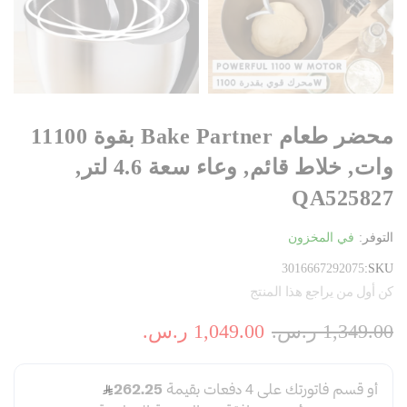
محضر طعام Bake Partner بقوة 11100
وات, خلاط قائم, وعاء سعة 4.6 لتر,
QA525827
التوفر:
في المخزون
3016667292075
SKU
كن أول من يراجع هذا المنتج
1,349.00 ر.س.‏
1,049.00 ر.س.‏