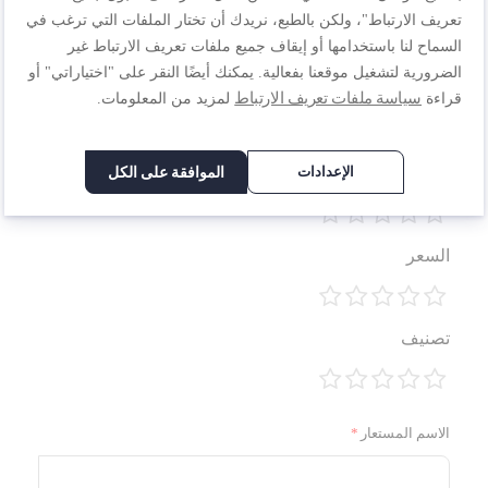
اكتب مراجعتك الخاصة
تعريف الارتباط"، ولكن بالطبع، نريدك أن تختار الملفات التي ترغب في
السماح لنا باستخدامها أو إيقاف جميع ملفات تعريف الارتباط غير
أنت تراجع:
الضرورية لتشغيل موقعنا بفعالية. يمكنك أيضًا النقر على "اختياراتي" أو
محضر طعام Bake Partner بقوة 11100 وات, خلاط قائم,
سياسة ملفات تعريف الارتباط
قراءة
لمزيد من المعلومات.
وعاء سعة 4.6 لتر, QA525827
الإعدادات
الموافقة على الكل
الجودة
1
2
3
4
5
السعر
نجمة
نجوم
نجوم
نجوم
نجوم
1
2
3
4
5
تصنيف
نجمة
نجوم
نجوم
نجوم
نجوم
1
2
3
4
5
نجمة
نجوم
نجوم
نجوم
نجوم
الاسم المستعار