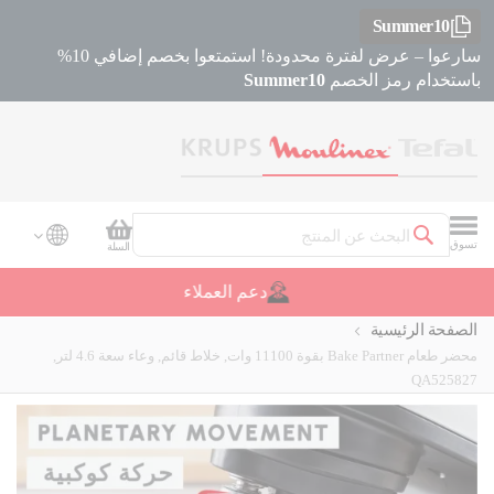
Summer10
سارعوا – عرض لفترة محدودة! استمتعوا بخصم إضافي 10%
باستخدام رمز الخصم
Summer10
سلة التسوق
تسوق
السلة
بحث
دعم العملاء
الصفحة الرئيسية
محضر طعام Bake Partner بقوة 11100 وات, خلاط قائم, وعاء سعة 4.6 لتر,
QA525827
Skip
Skip
to
to
the
the
beginning
end