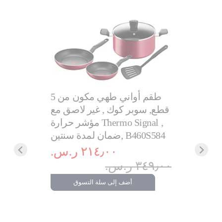
طقم أواني طهي مكون من 5
قطع, سوبر كوك , غير لاصق مع
TEFA قدر 16 سم
مؤشر حرارة Thermo Signal ,
يل ممتاز
ضمان لمدة سنتين, B460S584
اخلية | غطاء
| مناسب
٢١٤٫٠٠ ر.س.‏
 سنتين |
٣٤٩٫٠٠ ر.س.‏
B864227
أضف إلى سلة التسوق
.‏
١٩٩٫٠٠ ر.س.‏
تسوق