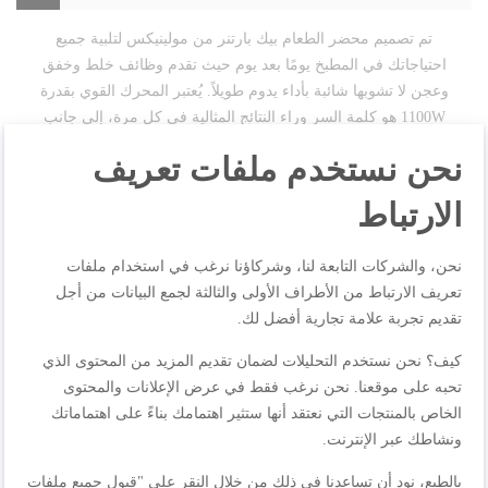
تم تصميم محضر الطعام بيك بارتنر من مولينيكس لتلبية جميع
احتياجاتك في المطبخ يومًا بعد يوم حيث تقدم وظائف خلط وخفق
وعجن لا تشوبها شائبة بأداء يدوم طويلاً. يُعتبر المحرك القوي بقدرة
1100W هو كلمة السر وراء النتائج المثالية في كل مرة، إلى جانب
حركة كوكبية تصل إلى جميع أجزاء الوعاء من أجل خلط سلس
نحن نستخدم ملفات تعريف
ومتجانس. استكشف مزايا السعة الكبيرة التي تبلغ 4.6L لتحضير
كميات كبيرة للأصدقاء وأفراد العائلة حيث تسع ما يصل إلى 10 من
الارتباط
بياض البيض أو 40 كب كيك أو 3 عجائن بيتزا كبيرة الحجم!
نحن، والشركات التابعة لنا، وشركاؤنا نرغب في استخدام ملفات
تعريف الارتباط من الأطراف الأولى والثالثة لجمع البيانات من أجل
مواصفات المنتجات
تقديم تجربة علامة تجارية أفضل لك.
كيف؟ نحن نستخدم التحليلات لضمان تقديم المزيد من المحتوى الذي
تحبه على موقعنا. نحن نرغب فقط في عرض الإعلانات والمحتوى
المراجعات
الخاص بالمنتجات التي نعتقد أنها ستثير اهتمامك بناءً على اهتماماتك
ونشاطك عبر الإنترنت.
بالطبع، نود أن تساعدنا في ذلك من خلال النقر على "قبول جميع ملفات