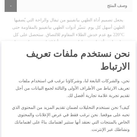
وصف المنتج
يجعل تصميم أداة الطهي بيانفينيو من تيفال والراحة التي يُضفيها
الطهيَ أسهل كل يوم. تتميَّز أدوات الطهي بيانفينيو بالمقاومة حتى
‎220°C مع عدم خدش الطلاء المقاوم للالتصاق. ستحصل على كل
ما تحتاجه بأفضل جودة لطهي وتقديم أطباق لذيذة بفضل مبسط
بيانفينيو إنجل.
نحن نستخدم ملفات تعريف
الارتباط
مواصفات المنتجات
نحن، والشركات التابعة لنا، وشركاؤنا نرغب في استخدام ملفات
تعريف الارتباط من الأطراف الأولى والثالثة لجمع البيانات من أجل
تقديم تجربة علامة تجارية أفضل لك.
المراجعات
كيف؟ نحن نستخدم التحليلات لضمان تقديم المزيد من المحتوى الذي
تحبه على موقعنا. نحن نرغب فقط في عرض الإعلانات والمحتوى
الخاص بالمنتجات التي نعتقد أنها ستثير اهتمامك بناءً على اهتماماتك
اكتب مراجعتك الخاصة
ونشاطك عبر الإنترنت.