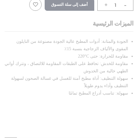
-
أضف إلى سلة التسوق
+
الميزات الرئيسية
الجودة والمتانة: أدوات المطبخ عالية الجودة مصنوعة من النايلون
المقوى والألياف الزجاجية بنسبة 15٪
مقاومة للحرارة: حتى ‎220°C
مقاومة للخدش: تحافظ على الطبقات المقاومة للالتصاق ، وتترك أواني
الطهي خالية من الخدوش
سهولة التنظيف: أداة مطبخ آمنة للغسل في غسالة الصحون لسهولة
التنظيف وأداء يدوم طويلاً
سهولة: تناسب أدراج المطبخ تمامًا