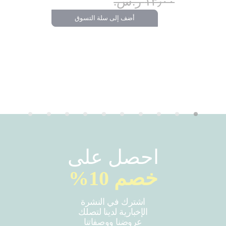
١٣٫٠٠ ر.س.‏
أضف إلى سلة التسوق
احصل على
خصم 10%
اشترك في النشرة
الإخبارية لدينا لتصلك
عروضنا ووصفاتنا