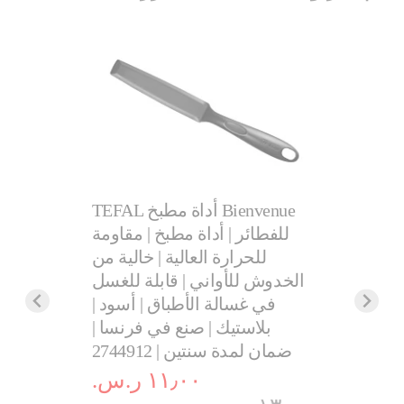
Delight, 
TEFAL أداة مطبخ Bienvenue
stick coa
مطبخ | مق
للفطائر | أداة مطبخ | مقاومة
.‏
خالية
للحرارة العالية | خالية من
قابلة للغ
الخدوش للأواني | قابلة للغسل
| أس
في غسالة الأطباق | أسود |
تسوق
فرنسا 
بلاستيك | صنع في فرنسا |
ضمان لمدة سنتين | 2744912
١١٫٠٠ ر.س.‏
١٣٫٠٠ ر.س.‏