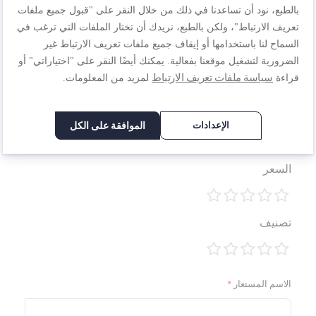
أنت تراجع:
بالطبع، نود أن تساعدنا في ذلك من خلال النقر على "قبول جميع ملفات
TEFAL ملعقة مشقوقة بزاوية Bienvenue | أداة مطبخ |
تعريف الارتباط"، ولكن بالطبع، نريدك أن تختار الملفات التي ترغب في
مقاومة للحرارة العالية | خالية من الخدوش للأواني | قابلة
السماح لنا باستخدامها أو إيقاف جميع ملفات تعريف الارتباط غير
للغسل في غسالة الأطباق | أسود | بلاستيك | صنع في فرنسا
الضرورية لتشغيل موقعنا بفعالية. يمكنك أيضًا النقر على "اختياراتي" أو
| ضمان لمدة سنتين | 2743712
سياسة ملفات تعريف الارتباط
قراءة
لمزيد من المعلومات.
الجودة
الإعدادات
الموافقة على الكل
1
2
3
4
5
السعر
نجمة
نجوم
نجوم
نجوم
نجوم
1
2
3
4
5
تصنيف
نجمة
نجوم
نجوم
نجوم
نجوم
1
2
3
4
5
نجمة
نجوم
نجوم
نجوم
نجوم
الاسم المستعار