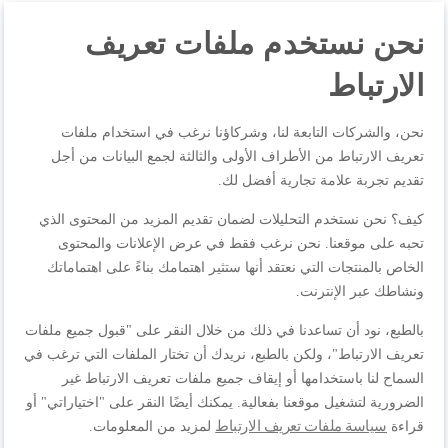
نحن نستخدم ملفات تعريف
وصف المنتج
الارتباط
مواصفات المنتجات
نحن، والشركات التابعة لنا، وشركاؤنا نرغب في استخدام ملفات
تعريف الارتباط من الأطراف الأولى والثالثة لجمع البيانات من أجل
تقديم تجربة علامة تجارية أفضل لك.
المراجعات
كيف؟ نحن نستخدم التحليلات لضمان تقديم المزيد من المحتوى الذي
تحبه على موقعنا. نحن نرغب فقط في عرض الإعلانات والمحتوى
الخاص بالمنتجات التي نعتقد أنها ستثير اهتمامك بناءً على اهتماماتك
اكتب مراجعتك الخاصة
ونشاطك عبر الإنترنت.
بالطبع، نود أن تساعدنا في ذلك من خلال النقر على "قبول جميع ملفات
أنت تراجع:
تعريف الارتباط"، ولكن بالطبع، نريدك أن تختار الملفات التي ترغب في
Easy Cook & Clean, Saucepan, 14 cm, Non-stick coating,
السماح لنا باستخدامها أو إيقاف جميع ملفات تعريف الارتباط غير
B5542702
الضرورية لتشغيل موقعنا بفعالية. يمكنك أيضًا النقر على "اختياراتي" أو
سياسة ملفات تعريف الارتباط
قراءة
لمزيد من المعلومات.
الجودة