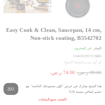
Easy Cook & Clean, Saucepan, 14 cm,
Non-stick coating, B5542702
التوفر:
في المخزون
3168430299733
SKU
كن أول من يراجع هذا المنتج
99.00 ر.س.‏
74.00 ر.س.‏
هذا المنتج يشارك في عرض "كوّن مجموعتك الخاصة" مع
20٪
خصم إضافي بنسبة 20%
اكتشف جميع المنتجات