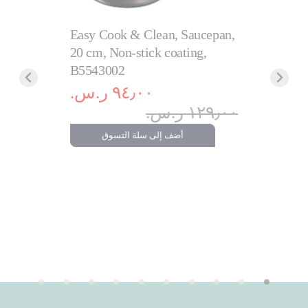
Easy Cook & Clean, Saucepan,
20 cm, Non-stick coating,
B5543002
٩٤٫٠٠ ر.س.‏
غلاية إكسبريس سعة كبيرة 1.7
١٢٩٫٠٠ ر.س.‏
أضف إلى سلة التسوق
.‏
٩٩٩٫٠٠ ر.س.‏
تسوق