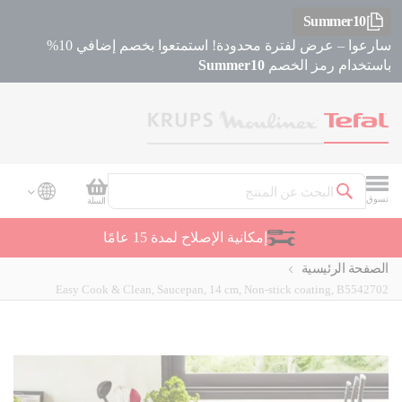
Summer10
سارعوا – عرض لفترة محدودة! استمتعوا بخصم إضافي 10%
باستخدام رمز الخصم
Summer10
سلة التسوق
تسوق
السلة
بحث
دعم العملاء
الصفحة الرئيسية
Easy Cook & Clean, Saucepan, 14 cm, Non-stick coating, B5542702
Skip
Skip
to
to
the
the
beginning
end
of
of