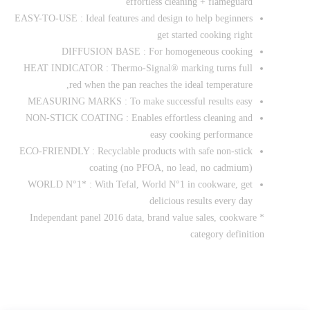
effortless cleaning + flameguard
EASY-TO-USE : Ideal features and design to help beginners
get started cooking right
DIFFUSION BASE : For homogeneous cooking
HEAT INDICATOR : Thermo-Signal® marking turns full
red when the pan reaches the ideal temperature,
MEASURING MARKS : To make successful results easy
NON-STICK COATING : Enables effortless cleaning and
easy cooking performance
ECO-FRIENDLY : Recyclable products with safe non-stick
coating (no PFOA, no lead, no cadmium)
WORLD N°1* : With Tefal, World N°1 in cookware, get
delicious results every day
* Independant panel 2016 data, brand value sales, cookware
category definition