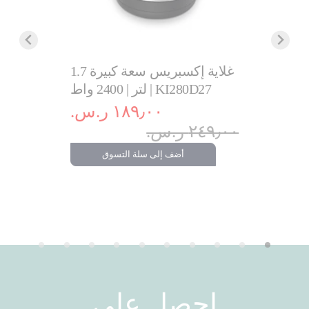
كهربائي
غلاية إكسبريس سعة كبيرة 1.7
لتر | 2400 واط | KI280D27
مينت | سعة
١٨٩٫٠٠ ر.س.‏
٢٤٩٫٠٠ ر.س.‏
.‏
١٬٧٩٩٫٠٠ ر.س
أضف إلى سلة التسوق
تسوق
احصل على