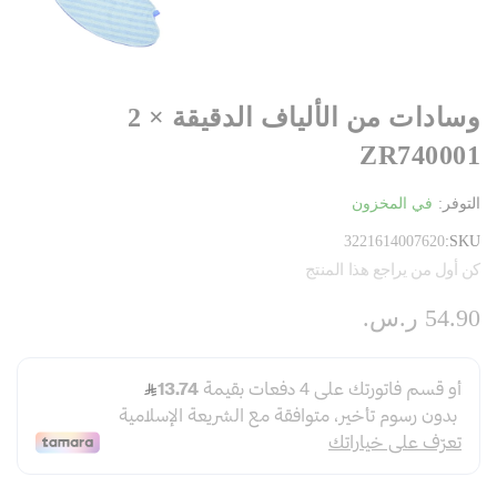
وسادات من الألياف الدقيقة × 2
ZR740001
التوفر:
في المخزون
3221614007620
SKU
كن أول من يراجع هذا المنتج
54.90 ر.س.‏