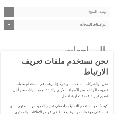
وصف المنتج
مواصفات المنتجات
المراجعات
نحن نستخدم ملفات تعريف
الارتباط
اكتب مراجعتك الخاصة
أنت تراجع:
وسادات من الألياف الدقيقة × 2 ZR740001
نحن، والشركات التابعة لنا، وشركاؤنا نرغب في استخدام ملفات
تعريف الارتباط من الأطراف الأولى والثالثة لجمع البيانات من أجل
تقديم تجربة علامة تجارية أفضل لك.
الجودة
كيف؟ نحن نستخدم التحليلات لضمان تقديم المزيد من المحتوى الذي
1
2
3
4
5
تحبه على موقعنا. نحن نرغب فقط في عرض الإعلانات والمحتوى