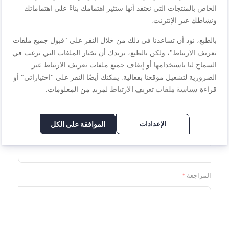
السعر
نجمة
نجوم
نجوم
نجوم
نجوم
الخاص بالمنتجات التي نعتقد أنها ستثير اهتمامك بناءً على اهتماماتك
ونشاطك عبر الإنترنت.
1
2
3
4
5
بالطبع، نود أن تساعدنا في ذلك من خلال النقر على "قبول جميع ملفات
تصنيف
نجمة
نجوم
نجوم
نجوم
نجوم
تعريف الارتباط"، ولكن بالطبع، نريدك أن تختار الملفات التي ترغب في
السماح لنا باستخدامها أو إيقاف جميع ملفات تعريف الارتباط غير
1
2
3
4
5
الضرورية لتشغيل موقعنا بفعالية. يمكنك أيضًا النقر على "اختياراتي" أو
نجمة
نجوم
نجوم
نجوم
نجوم
الاسم المستعار
سياسة ملفات تعريف الارتباط
قراءة
لمزيد من المعلومات.
الإعدادات
الموافقة على الكل
الملخص
المراجعة