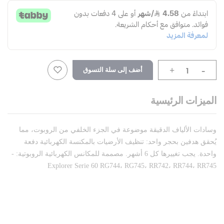
-
أضف إلى سلة التسوق
+
الميزات الرئيسية
وسادات الألياف الدقيقة موضوعة في الجزء الخلفي من الروبوت، مما
يُحقق هدفين بحجر واحد: تنظيف الأرضيات بالمكنسة الكهربائية دفعة
واحدة. يجب تغييرها كل 6 أشهر. مصممة للمكانس الكهربائية الروبوتية: -
Explorer Serie 60 RG744، RG745، RR742، RR744، RR745