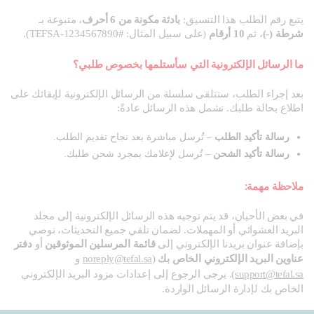
يتبع رقم الطلب هذا التنسيق:
بادئة مكونة من 6 أحرف
، متبوعة بـ
شرطة (-)
، ثم
10 أرقام
(على سبيل المثال: #TEFSA-1234567890).
ما الرسائل الإلكترونية التي سأستلمها بخصوص طلبي؟
بعد إجراء الطلب، ستتلقى سلسلة من الرسائل الإلكترونية لإبقائك على
اطلاع بحالة طلبك. تشمل هذه الرسائل عادةً:
رسالة تأكيد الطلب
– تُرسل مباشرة بعد نجاح تقديم الطلب.
رسالة تأكيد الشحن
– تُرسل لإعلامك بمجرد شحن طلبك.
ملاحظة مهمة:
في بعض الأحيان، قد يتم توجيه هذه الرسائل الإلكترونية إلى مجلد
البريد العشوائي أو المهملات. لضمان تلقي جميع التحديثات، نوصي
بإضافة عنوان بريدنا الإلكتروني إلى
قائمة المرسلين الموثوقين
أو
دفتر
عناوين البريد الإلكتروني الخاص بك
(
noreply@tefal.sa
و
support@tefal.sa
). يرجى الرجوع إلى إعدادات مزود البريد الإلكتروني
الخاص بك لإدارة الرسائل الواردة.