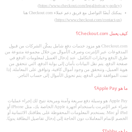
https://www.checkout.com/legal/privacy-policy
)
(
يمكنك أيضًا التواصل مع فريق دعم عملاء Checkout.com هنا
https://www.checkout.com/contact-us
)
(
كيف يعمل Checkout.com؟
Checkout.com هو مزود خدمات دفع شامل يمكّن الشركات من قبول
المدفوعات عبر الإنترنت وصرف الأموال من خلال مجموعة متنوعة من
طرق الدفع وخيارات التكامل. عند إدخال العميل لمعلومات الدفع في
صفحة الدفع، يتم نقل البيانات بأمان إلى بوابة الدفع، التي تتحقق من
هوية العميل، وتتحقق من وجود أموال كافية، وتوافق على المعاملة. إذا
تمت الموافقة على الدفع، يتم تحويل الأموال إلى حساب التاجر.
ما هو Apple Pay؟
Apple Pay هو وسيلة دفع سريعة وآمنة ومريحة تتيح لك إجراء عمليات
شراء عبر الإنترنت باستخدام أجهزة Apple الخاصة بك، مثل iPhone أو
iPad أو Mac. يستخدم المعلومات المحفوظة على بطاقتك الائتمانية أو
الخصم لإتمام المعاملات دون الحاجة إلى إدخال تفاصيل البطاقة يدويًا.
ما هو Tabby؟