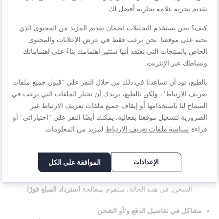
لزيادة فرص الإلغاء، يرجى التواصل مع
فريق خدمة العملاء
في أقرب
تقديم تجربة علامة تجارية أفضل لك.
وقت ممكن. سيبذل وكلاؤنا قصارى جهدهم لمساعدتك.
كيف؟ نحن نستخدم التحليلات لضمان تقديم المزيد من المحتوى الذي
إذا لم يعد من الممكن الإلغاء،
فلا داعي للقلق. يمكنك:
تحبه على موقعنا. نحن نرغب فقط في عرض الإعلانات والمحتوى
رفض استلام الطرد
عند التسليم.
الخاص بالمنتجات التي نعتقد أنها ستثير اهتمامك بناءً على اهتماماتك
إعادة الطرد إلينا
.
ونشاطك عبر الإنترنت.
بالطبع، نود أن تساعدنا في ذلك من خلال النقر على "قبول جميع ملفات
للحصول على التفاصيل الكاملة حول عملية الإرجاع، يرجى الرجوع إلى
سياسة الإرجاع
.
تعريف الارتباط"، ولكن بالطبع، نريدك أن تختار الملفات التي ترغب في
السماح لنا باستخدامها أو إيقاف جميع ملفات تعريف الارتباط غير
لماذا تم إلغاء طلبي؟
الضرورية لتشغيل موقعنا بفعالية. يمكنك أيضًا النقر على "اختياراتي" أو
سياسة ملفات تعريف الارتباط
قراءة
لمزيد من المعلومات.
إذا تم إلغاء طلبك (جزئيًا أو كليًا)، فسنبلغك دائمًا بسبب الإلغاء. تشمل
الأسباب الأكثر شيوعًا ما يلي:
الإعدادات
الموافقة على الكل
نفاد المخزون
للأسف، كانت المنتجات التي طلبتها غير متوفرة في المخزون وقت
الشحن. في هذه الحالة، سنقوم بمعالجة
استرداد المبلغ فورًا
.
مشاكل في تفاصيل الدفع و/أو الشحن