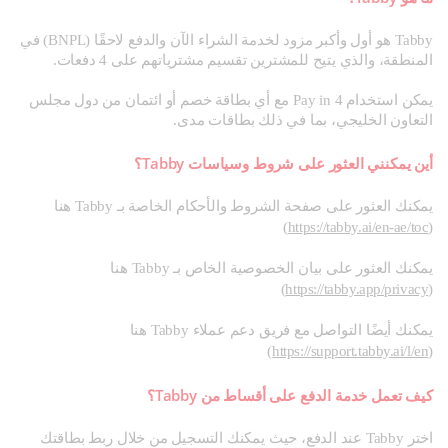
Tabby هو أول وأكبر مزود لخدمة الشراء الآن والدفع لاحقًا (BNPL) في
المنطقة، والذي يتيح للمشترين تقسيم مشترياتهم على 4 دفعات.
يمكن استخدام Pay in 4 مع أي بطاقة خصم أو ائتمان من دول مجلس
التعاون الخليجي، بما في ذلك بطاقات مدى.
أين يمكنني العثور على شروط وسياسات Tabby؟
يمكنك العثور على صفحة الشروط والأحكام الخاصة بـ Tabby هنا
)
https://tabby.ai/en-ae/toc
(
يمكنك العثور على بيان الخصوصية الخاص بـ Tabby هنا
)
https://tabby.app/privacy
(
يمكنك أيضًا التواصل مع فريق دعم عملاء Tabby هنا
)
https://support.tabby.ai/l/en
(
كيف تعمل خدمة الدفع على أقساط من Tabby؟
اختر Tabby عند الدفع، حيث يمكنك التسجيل من خلال ربط بطاقتك