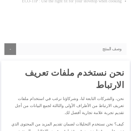
ECO-TIP : Use the right fit for your stovetop when cooking
وصف المنتج
Meet the Tefal Primary stewpot, your brand new ally for home
نحن نستخدم ملفات تعريف
cooking made easy! Endless cooking options are within reach
thanks to the straightforward, hassle-free format designed to help
الارتباط
you cook anything, from comfort food like the perfect hearty
stew to more adventurous options like curry or chili, with the
ideal portion for any occasion. Get started cooking in no time,
نحن، والشركات التابعة لنا، وشركاؤنا نرغب في استخدام ملفات
with durable stainless steel and smart features designed for total
تعريف الارتباط من الأطراف الأولى والثالثة لجمع البيانات من أجل
peace of mind and convenience.
تقديم تجربة علامة تجارية أفضل لك.
كيف؟ نحن نستخدم التحليلات لضمان تقديم المزيد من المحتوى الذي