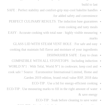
build to last
SAFE : Perfect stability and comfort-grip stay-cool bakelite handles
for added safety and convenience.
PERFECT CULINARY RESULTS: The induction base guarantees
even cooking and tasty meals
EASY : Accurate cooking with total ease : highly visible measuring
marks.
GLASS LID WITH STEAM VENT HOLE : For safe and easy
cooking that maintain full flavor and moisture of your ingredients
DISHWASHER SAFE : Easy to clean
COMPATIBLE WITH ALL STOVETOPS : Including induction
WORLD N°1 : With Tefal, World N°1 in cookware, keep cool and
cook safe ! Source : Euromonitor International Limited, Home and
Garden 2019 edition, brand retail value RSP, 2018 data.
ECO-TIP : Use a lid for energy-efficient cooking
ECO-TIP : Use measuring marks to fill in the right amount of water
& save energy
ECO-TIP : Soak before cleaning to save water