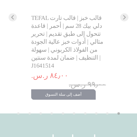
TEFAL قالب خبز | قالب تارت
دلي بيك 28 سم | أحمر | قاعدة
غلاية إكسبريس سعة كبيرة 1.7
تتحول إلى طبق تقديم | تحرير
مثالي | أدوات خبز عالية الجودة
.‏
من الفولاذ الكربوني | سهولة
٩٩٩٫٠٠ ر.س.‏
التنظيف | ضمان لمدة سنتين |
تسوق
J1641514
٨٤٫٠٠ ر.س.‏
٩٩٫٠٠ ر.س.‏
أضف إلى سلة التسوق