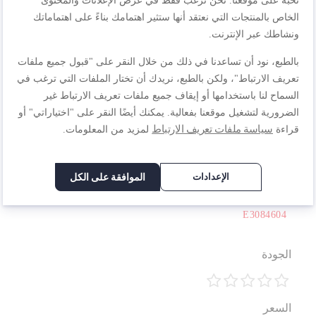
تحبه على موقعنا. نحن نرغب فقط في عرض الإعلانات والمحتوى
مواصفات المنتجات
الخاص بالمنتجات التي نعتقد أنها ستثير اهتمامك بناءً على اهتماماتك
ونشاطك عبر الإنترنت.
بالطبع، نود أن تساعدنا في ذلك من خلال النقر على "قبول جميع ملفات
المراجعات
تعريف الارتباط"، ولكن بالطبع، نريدك أن تختار الملفات التي ترغب في
السماح لنا باستخدامها أو إيقاف جميع ملفات تعريف الارتباط غير
الضرورية لتشغيل موقعنا بفعالية. يمكنك أيضًا النقر على "اختياراتي" أو
سياسة ملفات تعريف الارتباط
قراءة
لمزيد من المعلومات.
اكتب مراجعتك الخاصة
أنت تراجع:
الإعدادات
الموافقة على الكل
Primary stewpot 24 cm 10 year guarantee, Premium quality
Stainless steel, Induction, Boiling, Stewing, Recipes
E3084604
الجودة
1
2
3
4
5
السعر
نجمة
نجوم
نجوم
نجوم
نجوم