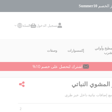
Summer10
تسجيل الدخول
السلة
سلة التسوق
مطبخ وأواني
إكسسوارات
وصفات
لشرب
اشترك لتحصل على خصم 10%
 المشوي النباتي
مشاركة
مع إضافات نباتية داخل خبز طري.
2