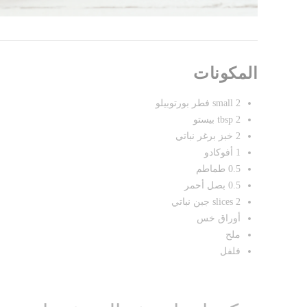
المكونات
2 small فطر بورتوبيلو
2 tbsp بيستو
2 خبز برغر نباتي
1 أفوكادو
0.5 طماطم
0.5 بصل أحمر
2 slices جبن نباتي
أوراق خس
ملح
فلفل