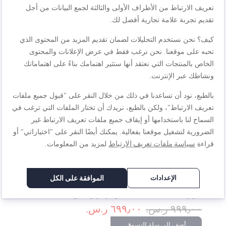
تعريف الارتباط من الأطراف الأولى والثالثة لجمع البيانات من أجل
تقديم تجربة علامة تجارية أفضل لك.
كيف؟ نحن نستخدم التحليلات لضمان تقديم المزيد من المحتوى الذي
تحبه على موقعنا. نحن نرغب فقط في عرض الإعلانات والمحتوى
الخاص بالمنتجات التي نعتقد أنها ستثير اهتمامك بناءً على اهتماماتك
ونشاطك عبر الإنترنت.
بالطبع، نود أن تساعدنا في ذلك من خلال النقر على "قبول جميع ملفات
تعريف الارتباط"، ولكن بالطبع، نريدك أن تختار الملفات التي ترغب في
السماح لنا باستخدامها أو إيقاف جميع ملفات تعريف الارتباط غير
الضرورية لتشغيل موقعنا بفعالية. يمكنك أيضًا النقر على "اختياراتي" أو
سياسة ملفات تعريف الارتباط
قراءة
لمزيد من المعلومات.
الإعدادات
الموافقة على الكل
أوبتي جريل+| 6 برامج تلقائية + وضع يدوي مع 4 إعدادات
حرارة | GC715D28 + مكبس برجر و أسياخ
٩٩٩٫٠٠ ر.س.‏
٦٩٩٫٠٠ ر.س.‏
أضف إلى سلة التسوق