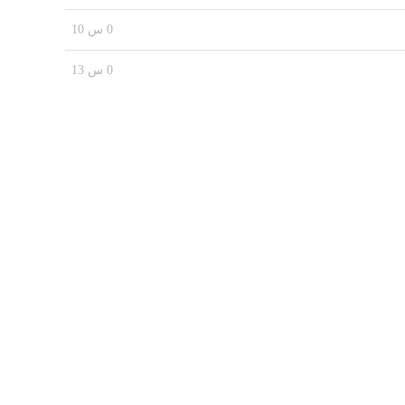
0 س 10
0 س 13