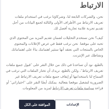
الارتباط
مواصفات المنتجات
نحن، والشركات التابعة لنا، وشركاؤنا نرغب في استخدام ملفات
تعريف الارتباط من الأطراف الأولى والثالثة لجمع البيانات من أجل
المراجعات
تقديم تجربة علامة تجارية أفضل لك.
كيف؟ نحن نستخدم التحليلات لضمان تقديم المزيد من المحتوى الذي
تحبه على موقعنا. نحن نرغب فقط في عرض الإعلانات والمحتوى
الخاص بالمنتجات التي نعتقد أنها ستثير اهتمامك بناءً على اهتماماتك
اكتب مراجعتك الخاصة
ونشاطك عبر الإنترنت.
أنت تراجع:
حشية سيليكون 10 18L 790138
بالطبع، نود أن تساعدنا في ذلك من خلال النقر على "قبول جميع ملفات
تعريف الارتباط"، ولكن بالطبع، نريدك أن تختار الملفات التي ترغب في
الجودة
السماح لنا باستخدامها أو إيقاف جميع ملفات تعريف الارتباط غير
الضرورية لتشغيل موقعنا بفعالية. يمكنك أيضًا النقر على "اختياراتي" أو
سياسة ملفات تعريف الارتباط
قراءة
لمزيد من المعلومات.
1
2
3
4
5
السعر
نجمة
نجوم
نجوم
نجوم
نجوم
الإعدادات
الموافقة على الكل
1
2
3
4
5