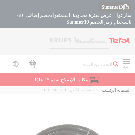
Summer10
سارعوا – عرض لفترة محدودة! استمتعوا بخصم إضافي 10%
باستخدام رمز الخصم
Summer10
سلة التسوق
تسوق
السلة
بحث
دعم العملاء
الصفحة الرئيسية
حشية سيليكون 10 18L 790138
Skip
Skip
to
to
the
the
beginning
end
of
of
the
the