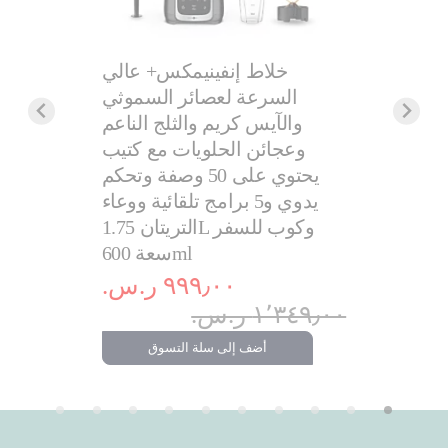
خلاط إنفينيمكس+ عالي
السرعة لعصائر السموثي
والآيس كريم والثلج الناعم
مكنسة كه
وعجائن الحلويات مع كتيب
يحتوي على 50 وصفة وتحكم
مينت | سعة
يدوي و5 برامج تلقائية ووعاء
التريتان 1.75L وكوب للسفر
.‏
سعة 600ml
٥٤٩٫٠٠ ر.س.‏
٩٩٩٫٠٠ ر.س.‏
تسوق
١٬٣٤٩٫٠٠ ر.س.‏
أضف إلى سلة التسوق