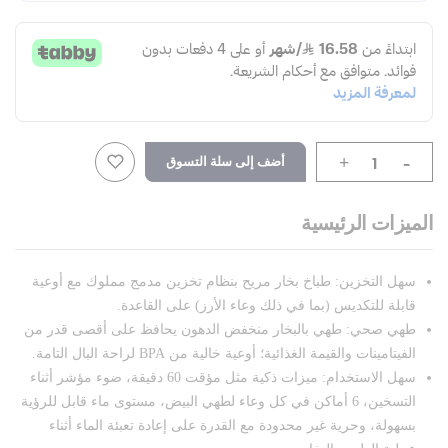
-
أضف إلى سلة التسوق
+
الميزات الرئيسية
سهل التخزين: طباخ بخار مريح بنظام تخزين مدمج مملوك مع أوعية
قابلة للتكديس (بما في ذلك وعاء الأرز) على القاعدة.
طهي صحي: طهي بالبخار منخفض الدهون يحافظ على أقصى قدر من
الفيتامينات والقيمة الغذائية؛ أوعية خالية من BPA لراحة البال التامة.
سهل الاستخدام: ميزات ذكية مثل مؤقت 60 دقيقة، ضوء مؤشر أثناء
التسخين، 6 أماكن في كل وعاء لطهي البيض، مستوى ماء قابل للرؤية
بسهولة، وحرية غير محدودة مع القدرة على إعادة تعبئة الماء أثناء