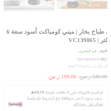
. طباخ بخار | ميني كومباكت أسود سعة 6
لتر | VC139865
التوفر:
في المخزون
3045380019232
SKU
كن أول من يراجع هذا المنتج
249.00 ر.س.‏
199.00 ر.س.‏