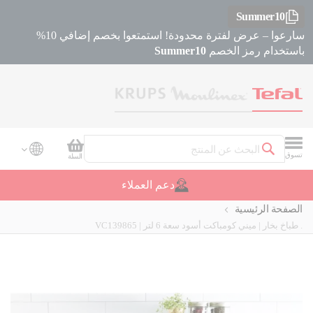
Summer10
سارعوا – عرض لفترة محدودة! استمتعوا بخصم إضافي 10%
باستخدام رمز الخصم
Summer10
سلة التسوق
تسوق
السلة
بحث
دعم العملاء
الصفحة الرئيسية
. طباخ بخار | ميني كومباكت أسود سعة 6 لتر | VC139865
Skip
Skip
to
to
the
the
beginning
end
of
of