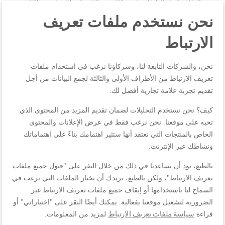
بالبخار متعدّد الطبقات في وعاءين، والذي يتيح لك طهي مكوّنات
مختلفة في نفس الوقت - مع أوعية خالية من ثنائي الفينول أ
نحن نستخدم ملفات تعريف
(BPA) للاستمتاع بنتائج صحية وشهية كل يوم.
الارتباط
مواصفات المنتجات
نحن، والشركات التابعة لنا، وشركاؤنا نرغب في استخدام ملفات
تعريف الارتباط من الأطراف الأولى والثالثة لجمع البيانات من أجل
تقديم تجربة علامة تجارية أفضل لك.
المراجعات
كيف؟ نحن نستخدم التحليلات لضمان تقديم المزيد من المحتوى الذي
تحبه على موقعنا. نحن نرغب فقط في عرض الإعلانات والمحتوى
الخاص بالمنتجات التي نعتقد أنها ستثير اهتمامك بناءً على اهتماماتك
ونشاطك عبر الإنترنت.
اكتب مراجعتك الخاصة
بالطبع، نود أن تساعدنا في ذلك من خلال النقر على "قبول جميع ملفات
أنت تراجع:
تعريف الارتباط"، ولكن بالطبع، نريدك أن تختار الملفات التي ترغب في
. طباخ بخار | ميني كومباكت أسود سعة 6 لتر | VC139865
السماح لنا باستخدامها أو إيقاف جميع ملفات تعريف الارتباط غير
الضرورية لتشغيل موقعنا بفعالية. يمكنك أيضًا النقر على "اختياراتي" أو
سياسة ملفات تعريف الارتباط
قراءة
لمزيد من المعلومات.
الجودة