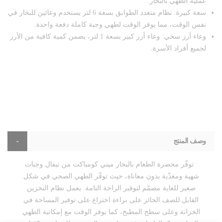
عملية الطهي بالبخار.
سعة كبيرة: نظام متعدد الطوابق بسعة 6 لتر يستخدم وعائين للبخار في
نفس الوقت، مما يوفر الوقت لطهي وجبة كاملة دفعة واحدة.
وعاء أرز سخي: وعاء أرز كبير بسعة 1 لتر، يضمن كمية كافية من الأرز
لجميع أفراد الأسرة.
وصف المنتج
توفّر محضرة الطعام بالبخار ميني كومباكت من تيفال وجبات
شهية ومغذّية بدون معاناة، حيث توفّر الطهي الصحي في شكل
صغير للغاية مصمّم لتوفير الراحة التامة. يعمل نظام التخزين
القابل للصف الحائز على براءة اختراع على توفير المساحة في
الخزانة وعلى سطح المطبخ، كما يوفر الوقت مع إمكانية الطهي