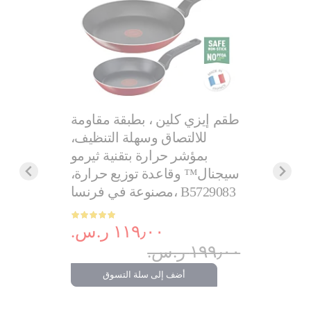
مقلاة, G6 Tempo Flame 20
مع مؤشر
طقم إيزي كلين ، بطبقة مقاومة
للخدوش 
Th, أحمر, ألومنيوم,
للالتصاق وسهلة التنظيف،
بمؤشر حرارة بتقنية ثيرمو
تحمير مث
.‏
سيجنال™ وقاعدة توزيع حرارة،
تدعم الح
مصنوعة في فرنسا، B5729083
ضمان لمدة سنتين | 2
تسوق
التقييم:
التقييم:
100%
١١٩٫٠٠ ر.س.‏
١٩٩٫٠٠ ر.س.‏
٢٧٩٫٠٠ ر.س.‏
أضف إلى سلة التسوق