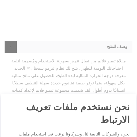
وصف المنتج
مقلاة تيمبو فلايم من تيفال تتميز بسهولة الاستخدام ومُصممة لتلبية
احتياجاتك اليومية للطهي. يتيح لك نظام ثيرمو سيجنال™ الجديد
معرفة درجة الحرارة المثالية لبدء الطبخ، للحصول على نتائج مثالية
بكل سهولة، بينما توفر طبقة تيتانيوم جديدة سهلة التنظيف سطحًا
انسيابيًا يدوم أطول. لقد صُممت مجموعة تيمبو فلايم لإعداد كميات
كبيرة مُفعمة بالنكهات اللذيذة، فهي مُجهزة بمقبض مريح لسهولة
نحن نستخدم ملفات تعريف
الحمل وشكل عميق لإرضاء جميع أفراد العائلة. وهي متوافقة مع
مواقد الغاز والمواقد الكهربائية ومواقد السيراميك. اختيار المقلاة
الارتباط
قادر على إحداث كل الفارق، بدايةً من السمك المقلي مع صوص
الزبدة والليمون (سول مونيير) على طريقة المطاعم، ونهايةً
نحن، والشركات التابعة لنا، وشركاؤنا نرغب في استخدام ملفات
بشرائح لحم الضلوع المحمرة تحميرًا مثاليًا. استكشف مقلاة