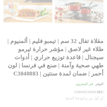
مقلاة تفال 32 سم | تيمبو فليم | ألمنيوم |
طلاء غير لاصق | مؤشر حرارة ثيرمو
سيجنال | قاعدة توزيع حراري | أدوات
طهي صحية وآمنة | صنع في فرنسا | لون
أحمر | ضمان لمدة سنتين | C3040883
التوفر:
في المخزون
3168430318458
SKU
كن أول من يراجع هذا المنتج