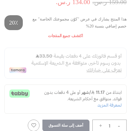
159.00 ر.س.‏
134.00 ر.س.‏
هذا المنتج يشارك في عرض "كوّن مجموعتك الخاصة" مع
20٪
خصم إضافي بنسبة 20%
اكتشف جميع المنتجات
-
أضف إلى سلة التسوق
+