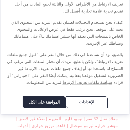
تعريف الارتباط من الأطراف الأولى والثالثة لجمع البيانات من أجل
مصممة للارتقاء بمهاراتك في الطهي إلى مستوى أفضل. مصمم
تقديم تجربة علامة تجارية أفضل لك.
لتلبية جميع احتياجات الطبخ اليومية ، اكتشف أواني الطهي بطبقة
عالية الأداء غير لاصقة من الداخل والخارج لسهولة التنظيف
كيف؟ نحن نستخدم التحليلات لضمان تقديم المزيد من المحتوى الذي
والطهي المريح.
تحبه على موقعنا. نحن نرغب فقط في عرض الإعلانات والمحتوى
الخاص بالمنتجات التي نعتقد أنها ستثير اهتمامك بناءً على اهتماماتك
ونشاطك عبر الإنترنت.
مواصفات المنتجات
بالطبع، نود أن تساعدنا في ذلك من خلال النقر على "قبول جميع ملفات
تعريف الارتباط"، ولكن بالطبع، نريدك أن تختار الملفات التي ترغب في
السماح لنا باستخدامها أو إيقاف جميع ملفات تعريف الارتباط غير
المراجعات
الضرورية لتشغيل موقعنا بفعالية. يمكنك أيضًا النقر على "اختياراتي" أو
سياسة ملفات تعريف الارتباط
قراءة
لمزيد من المعلومات.
اكتب مراجعتك الخاصة
الإعدادات
الموافقة على الكل
أنت تراجع:
مقلاة تفال 32 سم | تيمبو فليم | ألمنيوم | طلاء غير لاصق |
مؤشر حرارة ثيرمو سيجنال | قاعدة توزيع حراري | أدوات