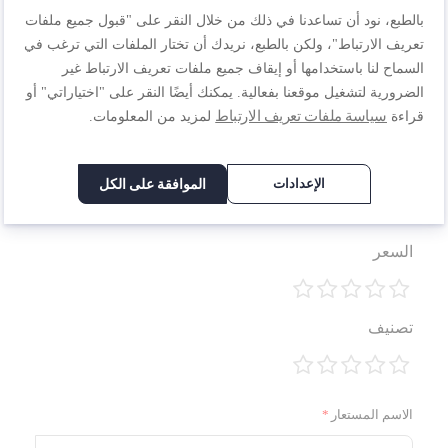
بالطبع، نود أن تساعدنا في ذلك من خلال النقر على "قبول جميع ملفات
اكتب مراجعتك الخاصة
تعريف الارتباط"، ولكن بالطبع، نريدك أن تختار الملفات التي ترغب في
السماح لنا باستخدامها أو إيقاف جميع ملفات تعريف الارتباط غير
أنت تراجع:
الضرورية لتشغيل موقعنا بفعالية. يمكنك أيضًا النقر على "اختياراتي" أو
إنتويشن، طقم أواني طبخ، 8 قطعة، ستاليس ستيل 18/10،
سياسة ملفات تعريف الارتباط
قراءة
لمزيد من المعلومات.
B864S874
الجودة
الإعدادات
الموافقة على الكل
1
2
3
4
5
السعر
نجمة
نجوم
نجوم
نجوم
نجوم
1
2
3
4
5
تصنيف
نجمة
نجوم
نجوم
نجوم
نجوم
1
2
3
4
5
نجمة
نجوم
نجوم
نجوم
نجوم
الاسم المستعار