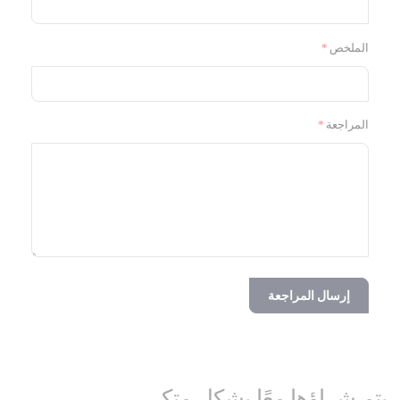
الملخص
المراجعة
إرسال المراجعة
يتم شراؤها معًا بشكل متكرر