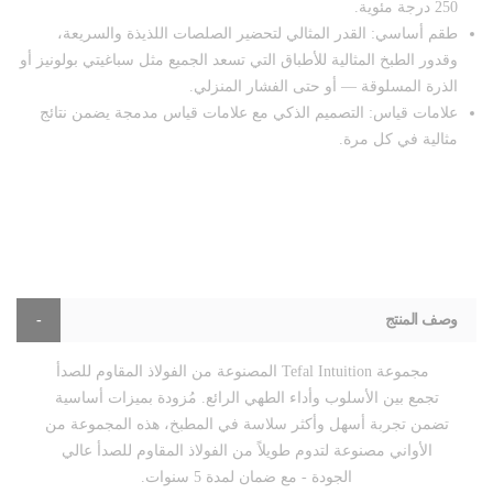
250 درجة مئوية.
طقم أساسي: القدر المثالي لتحضير الصلصات اللذيذة والسريعة،
وقدور الطبخ المثالية للأطباق التي تسعد الجميع مثل سباغيتي بولونيز أو
الذرة المسلوقة — أو حتى الفشار المنزلي.
علامات قياس: التصميم الذكي مع علامات قياس مدمجة يضمن نتائج
مثالية في كل مرة.
وصف المنتج
مجموعة Tefal Intuition المصنوعة من الفولاذ المقاوم للصدأ
تجمع بين الأسلوب وأداء الطهي الرائع. مُزودة بميزات أساسية
تضمن تجربة أسهل وأكثر سلاسة في المطبخ، هذه المجموعة من
الأواني مصنوعة لتدوم طويلاً من الفولاذ المقاوم للصدأ عالي
الجودة - مع ضمان لمدة 5 سنوات.