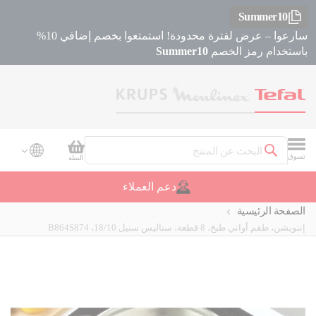
Summer10
سارعوا – عرض لفترة محدودة! استمتعوا بخصم إضافي 10%
باستخدام رمز الخصم
Summer10
سلة التسوق
تسوق
السلة
بحث
دعم العملاء
الصفحة الرئيسية
إنتويشن، طقم أواني طبخ، 8 قطعة، ستاليس ستيل 18/10، B864S874
Skip
Skip
to
to
the
the
beginning
end
of
of