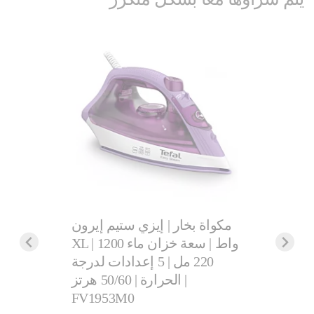
ة مقاومة
التنظيف،
نية ثيرمو
مكواة بخار | إيزي ستيم إيرون
لايتمكس
ع حرارة،
XL | 1200 واط | سعة خزان ماء
220 مل | 5 إعدادات لدرجة
لإعا
الحرارة | 50/60 هرتز |
.‏
FV1953M0