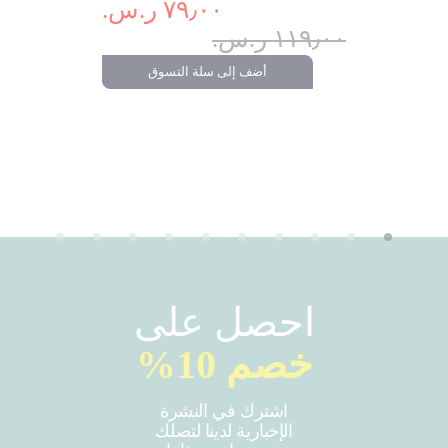
٧٩٫٠٠ ر.س.‏
٢٢٩٫٠٠ ر.س.‏
تسوق
١١٩٫٠٠ ر.س.‏
أضف إلى سلة التسوق
احصل على
خصم 10%
اشترك في النشرة
الإخبارية لدينا لتصلك