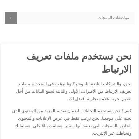
مواصفات المنتجات
المراجعات
نحن نستخدم ملفات تعريف
الارتباط
ما لبى توقعاتي
الجودة
60%
نحن، والشركات التابعة لنا، وشركاؤنا نرغب في استخدام ملفات
تصنيف
60%
تعريف الارتباط من الأطراف الأولى والثالثة لجمع البيانات من أجل
السعر
60%
تقديم تجربة علامة تجارية أفضل لك.
طقم القدور ما لبّى توقعاتي، خاصة إنه من تيفال. يترك بقع مزعجة
للنظر. لكن خفيف الوزن.
كيف؟ نحن نستخدم التحليلات لضمان تقديم المزيد من المحتوى الذي
مراجعة بواسطة
Guler
نُشر في
١٨‏/٩‏/٢٠٢٥
تحبه على موقعنا. نحن نرغب فقط في عرض الإعلانات والمحتوى
الخاص بالمنتجات التي نعتقد أنها ستثير اهتمامك بناءً على اهتماماتك
ونشاطك عبر الإنترنت.