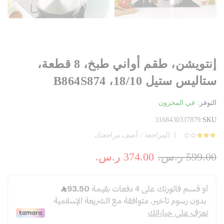
إنتويشن، طقم أواني طبخ، 8 قطعة،
ستاليس ستيل 18/10، B864S874
التوفر:
في المخزون
3168430337879
SKU
1
المراجعة
أضف مراجعتك
التقييم:
100
60
% of
599.00 ر.س.‏
374.00 ر.س.‏