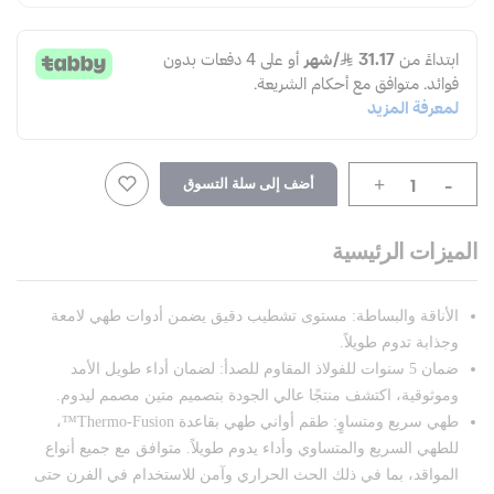
-
أضف إلى سلة التسوق
+
الميزات الرئيسية
الأناقة والبساطة: مستوى تشطيب دقيق يضمن أدوات طهي لامعة
وجذابة تدوم طويلاً.
ضمان 5 سنوات للفولاذ المقاوم للصدأ: لضمان أداء طويل الأمد
وموثوقية، اكتشف منتجًا عالي الجودة بتصميم متين مصمم ليدوم.
طهي سريع ومتساوٍ: طقم أواني طهي بقاعدة Thermo-Fusion™،
للطهي السريع والمتساوي وأداء يدوم طويلاً. متوافق مع جميع أنواع
المواقد، بما في ذلك الحث الحراري وآمن للاستخدام في الفرن حتى