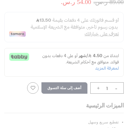
89.00 ر.س.‏
54.00 ر.س.‏
-
أضف إلى سلة التسوق
+
الميزات الرئيسية
تقطيع سريع وسهل