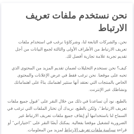
نحن نستخدم ملفات تعريف
مواصفات المنتجات
الارتباط
نحن، والشركات التابعة لنا، وشركاؤنا نرغب في استخدام ملفات
المراجعات
تعريف الارتباط من الأطراف الأولى والثالثة لجمع البيانات من أجل
تقديم تجربة علامة تجارية أفضل لك.
كيف؟ نحن نستخدم التحليلات لضمان تقديم المزيد من المحتوى الذي
اكتب مراجعتك الخاصة
تحبه على موقعنا. نحن نرغب فقط في عرض الإعلانات والمحتوى
الخاص بالمنتجات التي نعتقد أنها ستثير اهتمامك بناءً على اهتماماتك
أنت تراجع:
ونشاطك عبر الإنترنت.
TEFAL مفرمة طعام يدوية | مفرمة 5 ثوانٍ 500 مل |
سريعة وسهلة الاستخدام | شفرات فولاذ مقاوم للصدأ | آمنة
بالطبع، نود أن تساعدنا في ذلك من خلال النقر على "قبول جميع ملفات
| نتائج متعددة الاستخدامات | أبيض / ليمون غامق | ضمان
تعريف الارتباط"، ولكن بالطبع، نريدك أن تختار الملفات التي ترغب في
لمدة سنتين | K1330404
السماح لنا باستخدامها أو إيقاف جميع ملفات تعريف الارتباط غير
الضرورية لتشغيل موقعنا بفعالية. يمكنك أيضًا النقر على "اختياراتي" أو
الجودة
سياسة ملفات تعريف الارتباط
قراءة
لمزيد من المعلومات.