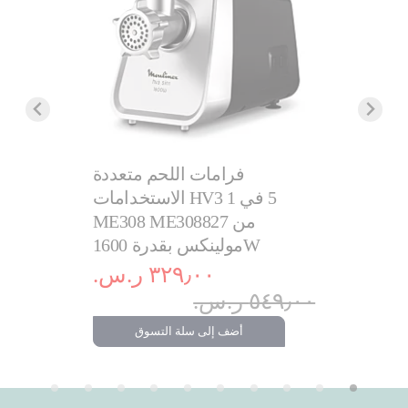
غلاية إكسبريس سعة كبيرة 1.7
فرامات اللحم متعددة
.‏
الاستخدامات HV3 ‏5 في 1
٩٩٩٫٠٠ ر.س.‏
ME308 ME308827 من
مولينكس بقدرة 1600W
تسوق
٣٢٩٫٠٠ ر.س.‏
٥٤٩٫٠٠ ر.س.‏
أضف إلى سلة التسوق