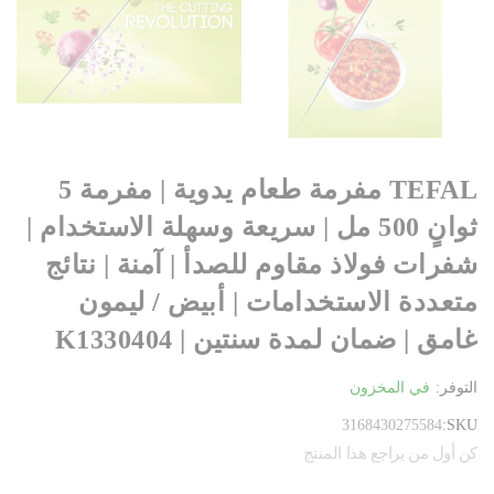
TEFAL مفرمة طعام يدوية | مفرمة 5
ثوانٍ 500 مل | سريعة وسهلة الاستخدام |
شفرات فولاذ مقاوم للصدأ | آمنة | نتائج
متعددة الاستخدامات | أبيض / ليمون
غامق | ضمان لمدة سنتين | K1330404
التوفر:
في المخزون
3168430275584
SKU
كن أول من يراجع هذا المنتج