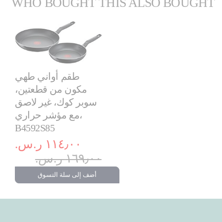
WHO BOUGHT THIS ALSO BOUGHT
طقم أواني طهي
مكون من قطعتين،
سوبر كوك، غير لاصق
مع مؤشر حراري،
B4592S85
١١٤٫٠٠ ر.س.‏
١٦٩٫٠٠ ر.س.‏
أضف إلى سلة التسوق