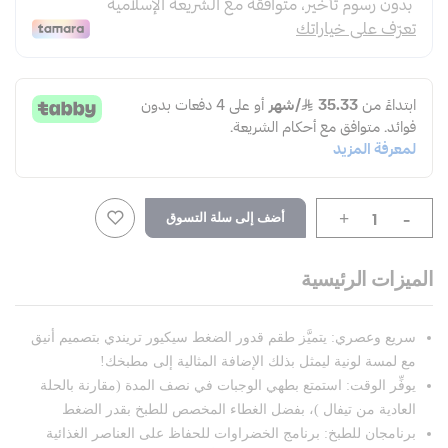
-
أضف إلى سلة التسوق
+
الميزات الرئيسية
سريع وعصري: يتميَّز طقم قدور الضغط سيكيور تريندي بتصميم أنيق
مع لمسة لونية ليمثل بذلك الإضافة المثالية إلى مطبخك!
يوفِّر الوقت: استمتع بطهي الوجبات في نصف المدة (مقارنة بالحلة
العادية من تيفال )، بفضل الغطاء المخصص للطبخ بقدر الضغط
برنامجان للطبخ: برنامج الخضراوات للحفاظ على العناصر الغذائية