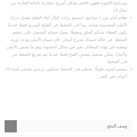
وبرنامج اللحوم لطهي اللحم بشكل أسرع (مقارنة بالحلة العادية من
تيفال®)
نظام أمان من 5 مواضع: استمتع براحة البال أثناء الطبخ بفضل مزايا
الأمان المصممة بعناية. يبدأ قدر الضغط في الطبخ السريع فقط عندما
يكون الغطاء محكم الغلق ومقفلًا. يعمل صمام التشغيل على تنظيم
الضغط. في حالة انسداد مخرج البخار، فإن صمام الأمان يؤدي دوره،
ويعقبه في نهاية المطاف تغير في شكل الحشوة؛ وهو ما يضمن الأمان.
وأخيرًا، يمكن تشغيل مقبض الفتح فقط عندما يتم تفريغ الضغط من
قدر الضغط.
مصمم ليدوم طويلًا: يحظى قدر الضغط سيكيور تريندي بضمان لمدة 10
أعوام على القدر
وصف المنتج