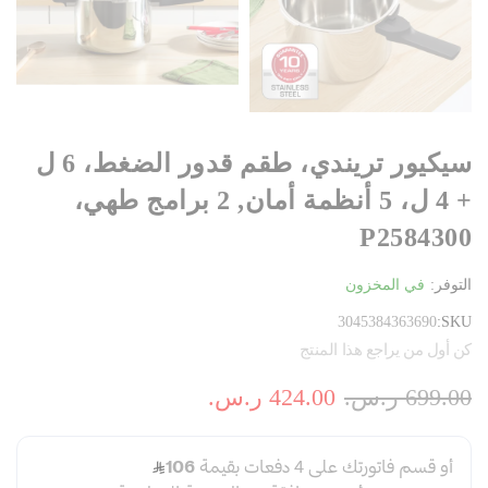
سيكيور تريندي، طقم قدور الضغط، 6 ل
+ 4 ل، 5 أنظمة أمان, 2 برامج طهي،
P2584300
التوفر:
في المخزون
3045384363690
SKU
كن أول من يراجع هذا المنتج
699.00 ر.س.‏
424.00 ر.س.‏