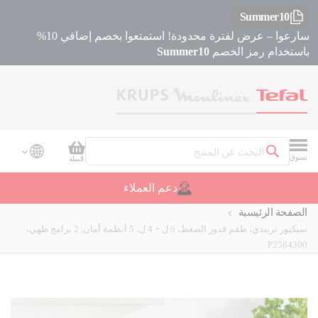
Summer10
سارعوا – عرض لفترة محدودة! استمتعوا بخصم إضافي 10%
باستخدام رمز الخصم
Summer10
سلة التسوق
تسوق
السلة
بحث
دعم العملاء
الصفحة الرئيسية
سيكيور تريندي، طقم قدور الضغط، 6 ل + 4 ل، 5 أنظمة أمان, 2 برامج طهي،
P2584300
Skip
Skip
to
to
the
the
beginning
end