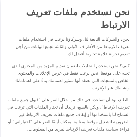
طهي سريع للوجبات بأسلوب مُميَّز! يتميَّز طقم قدور الضغط
نحن نستخدم ملفات تعريف
سيكيور تريندي من تيفال بتصميم أنيق مع لمسة لونية ليمثل بذلك
الإضافة المثالية إلى مطبخك! الآن يمكنك تحضير الوجبات أسرع
الارتباط
مرتين* والاستفادة من برنامجين مخصصين لقدر ضغط تيفال من
أجل التحسين الأمثل لعملية الطبخ أحدهما للخضراوات الغنية
نحن، والشركات التابعة لنا، وشركاؤنا نرغب في استخدام ملفات
بالعناصر الغذائية والآخر لتحضير لحم طري جاهز في غضون دقائق.
تعريف الارتباط من الأطراف الأولى والثالثة لجمع البيانات من أجل
تم تصميم قدر سيكيور تريندي ليدوم طويلًا، وهو مُجهَّز بنظام أمان
تقديم تجربة علامة تجارية أفضل لك.
من 5 مواضع لراحة البال التامة، كما أنه متوافق بالكامل مع جميع
أسطح المواقد، بما في ذلك الحث الحراري، مقارنة بالحلة العادية
كيف؟ نحن نستخدم التحليلات لضمان تقديم المزيد من المحتوى الذي
من تيفال.
تحبه على موقعنا. نحن نرغب فقط في عرض الإعلانات والمحتوى
الخاص بالمنتجات التي نعتقد أنها ستثير اهتمامك بناءً على اهتماماتك
ونشاطك عبر الإنترنت.
مواصفات المنتجات
بالطبع، نود أن تساعدنا في ذلك من خلال النقر على "قبول جميع ملفات
تعريف الارتباط"، ولكن بالطبع، نريدك أن تختار الملفات التي ترغب في
السماح لنا باستخدامها أو إيقاف جميع ملفات تعريف الارتباط غير
المراجعات
الضرورية لتشغيل موقعنا بفعالية. يمكنك أيضًا النقر على "اختياراتي" أو
سياسة ملفات تعريف الارتباط
قراءة
لمزيد من المعلومات.