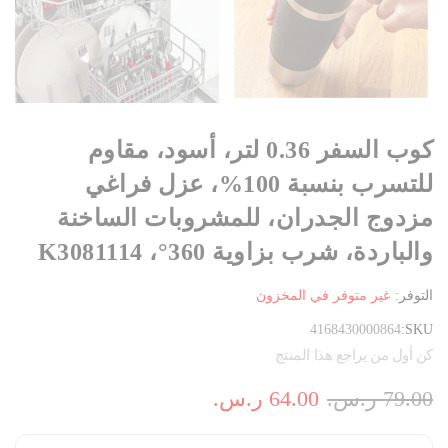
كوب السفر 0.36 لتر، أسود، مقاوم
للتسرب بنسبة 100%، عزل فراغي
مزدوج الجدران، للمشروبات الساخنة
والباردة، شرب بزاوية 360°، K3081114
التوفر:
غير متوفر في المخزون
4168430000864
SKU
كن أول من يراجع هذا المنتج
79.00 ر.س.‏
64.00 ر.س.‏