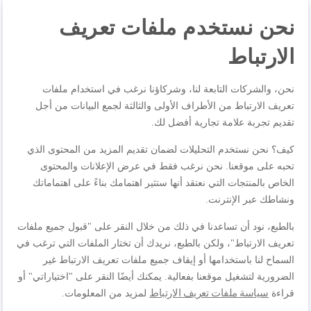
نحن نستخدم ملفات تعريف
مواصفات المنتجات
الارتباط
المراجعات
نحن، والشركات التابعة لنا، وشركاؤنا نرغب في استخدام ملفات
تعريف الارتباط من الأطراف الأولى والثالثة لجمع البيانات من أجل
تقديم تجربة علامة تجارية أفضل لك.
كيف؟ نحن نستخدم التحليلات لضمان تقديم المزيد من المحتوى الذي
اكتب مراجعتك الخاصة
تحبه على موقعنا. نحن نرغب فقط في عرض الإعلانات والمحتوى
الخاص بالمنتجات التي نعتقد أنها ستثير اهتمامك بناءً على اهتماماتك
أنت تراجع:
ونشاطك عبر الإنترنت.
كوب السفر 0.36 لتر، أسود، مقاوم للتسرب بنسبة 100%،
عزل فراغي مزدوج الجدران، للمشروبات الساخنة والباردة،
بالطبع، نود أن تساعدنا في ذلك من خلال النقر على "قبول جميع ملفات
شرب بزاوية 360°، K3081114
تعريف الارتباط"، ولكن بالطبع، نريدك أن تختار الملفات التي ترغب في
السماح لنا باستخدامها أو إيقاف جميع ملفات تعريف الارتباط غير
الجودة
الضرورية لتشغيل موقعنا بفعالية. يمكنك أيضًا النقر على "اختياراتي" أو
سياسة ملفات تعريف الارتباط
قراءة
لمزيد من المعلومات.