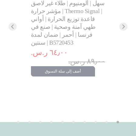
سهل | ألومنيوم | طلاء غير لاصق
28 سم | مقاومة للخدش | طلاء
| مؤشر حرارة Thermo Signal |
 100% آمن | مؤشر
قاعدة توزيع الحرارة | أواني
حرارة Thermo Signal™ | تحمير
طهي آمنة وصحية | صنع في
ي فرنسا |
فرنسا | أحمر | ضمان لمدة
مان لمدة
سنتين | B5720453
حتى 45 دق
G255
٦٤٫٠٠ ر.س.‏
٨٩٫٠٠ ر.س.‏
١٬١٩٩٫٠٠ ر.س
.‏
أضف إلى سلة التسوق
تسوق