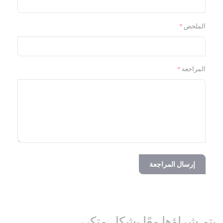
الملخص
المراجعة
إرسال المراجعة
يتم شراؤها معًا بشكل متكرر