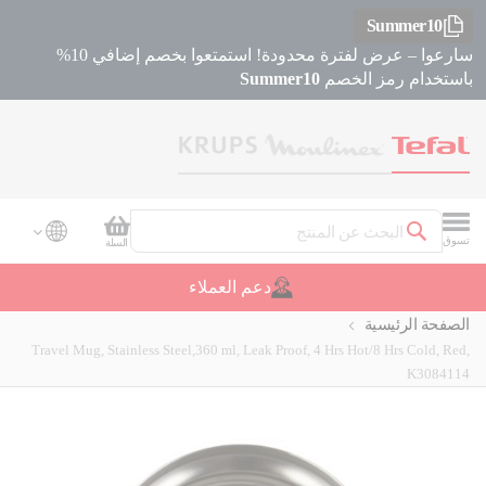
Summer10
سارعوا – عرض لفترة محدودة! استمتعوا بخصم إضافي 10%
باستخدام رمز الخصم
Summer10
سلة التسوق
تسوق
السلة
بحث
دعم العملاء
الصفحة الرئيسية
Travel Mug, Stainless Steel,360 ml, Leak Proof, 4 Hrs Hot/8 Hrs Cold, Red,
K3084114
Skip
Skip
to
to
the
the
beginning
end