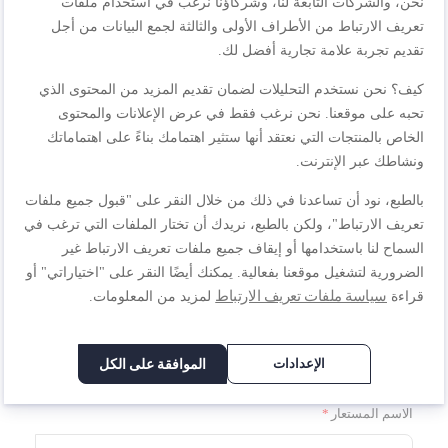
نحن، والشركات التابعة لنا، وشركاؤنا نرغب في استخدام ملفات
تعريف الارتباط من الأطراف الأولى والثالثة لجمع البيانات من أجل
اكتب مراجعتك الخاصة
تقديم تجربة علامة تجارية أفضل لك.
أنت تراجع:
كيف؟ نحن نستخدم التحليلات لضمان تقديم المزيد من المحتوى الذي
Travel Mug, Stainless Steel,360 ml, Leak Proof, 4 Hrs
تحبه على موقعنا. نحن نرغب فقط في عرض الإعلانات والمحتوى
Hot/8 Hrs Cold, Red, K3084114
الخاص بالمنتجات التي نعتقد أنها ستثير اهتمامك بناءً على اهتماماتك
ونشاطك عبر الإنترنت.
الجودة
بالطبع، نود أن تساعدنا في ذلك من خلال النقر على "قبول جميع ملفات
تعريف الارتباط"، ولكن بالطبع، نريدك أن تختار الملفات التي ترغب في
1
2
3
4
5
السماح لنا باستخدامها أو إيقاف جميع ملفات تعريف الارتباط غير
السعر
نجمة
نجوم
نجوم
نجوم
نجوم
الضرورية لتشغيل موقعنا بفعالية. يمكنك أيضًا النقر على "اختياراتي" أو
سياسة ملفات تعريف الارتباط
قراءة
لمزيد من المعلومات.
1
2
3
4
5
تصنيف
نجمة
نجوم
نجوم
نجوم
نجوم
الإعدادات
الموافقة على الكل
1
2
3
4
5
نجمة
نجوم
نجوم
نجوم
نجوم
الاسم المستعار