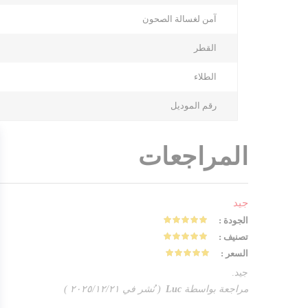
آمن لغسالة الصحون
القطر
الطلاء
رقم الموديل
المراجعات
جيد
الجودة
100%
تصنيف
100%
السعر
100%
جيد.
مراجعة بواسطة
Luc
نُشر في
٢١‏/١٢‏/٢٠٢٥