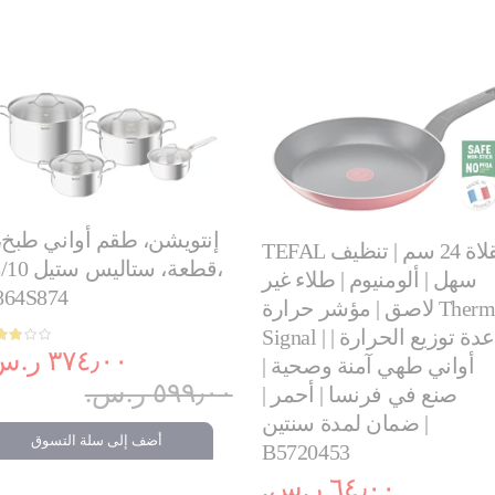
TEFAL مقلاة 24 سم | تنظيف
قطعة، ستاليس س
سهل | ألومنيوم | طلاء غير
864S874
لاصق | مؤشر حرارة Thermo
Signal | قاعدة توزيع الحرارة |
التقييم:
60%
٣٧٤٫٠٠ ر.س.‏
أواني طهي آمنة وصحية |
٥٩٩٫٠٠ ر.س.‏
صنع في فرنسا | أحمر |
ضمان لمدة سنتين |
أضف إلى سلة التسوق
B5720453
٦٤٫٠٠ ر.س.‏