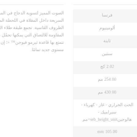
الصوت المميز لتسوية الدجاج في الم
فرنسا
السريعة داخل المقلاة في اللحظة الم
الظروف القاسية. تجمع طبقة طلاء التيت
ألومينيوم
المقاومة للالتصاق التي يمكنها تحمّل 
ثابتة
تتمتع بها قاعدة ثيرمو فيوجن™ +؛ إن م
مستوى جديد تمامًا.
سنتين
2.02 كج
254.00 مم
430.00 مم
الحث الحراري - غاز - كهرباء -
سيراميك -
هالوجينseb_height_unit=مم
105.00 mm