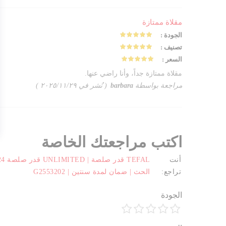
مقلاة ممتازة
الجودة
100%
تصنيف
100%
السعر
100%
مقلاة ممتازة جداً، وأنا راضي عنها.
مراجعة بواسطة
barbara
نُشر في
٢٩‏/١١‏/٢٠٢٥
اكتب مراجعتك الخاصة
أنت
تراجع:
الحث | ضمان لمدة سنتين | G2553202
الجودة
1
2
3
4
5