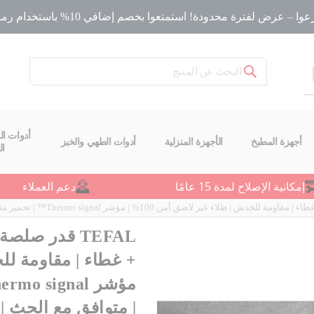
ا – عرض لفترة محدودة! استمتعوا بخصم إضافي 10% باستخدام رمز الخصم
بحث
أدوات ال
أجهزة المطبخ
الأجهزة المنزلية
أدوات الطهي والخبز
ا
إمكانية الإصلاح لمدة 15 عامًا
دعم العملاء
| متوافق مع الحث | ضما