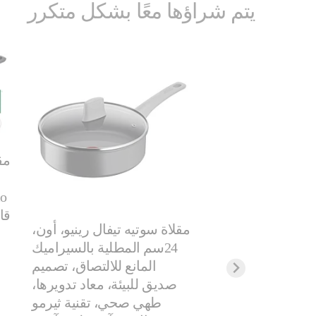
يتم شراؤها معًا بشكل متكرر
TEFAL مقلاة | UNLIMITED
28 سم | مقاومة للخدش |
طلاء غير لاصق 100% آمن |
مؤشر حرارة Thermo
مقلاة سوتيه تيفال رينيو، أون،
Signal™ | تحمير مثالي | صنع
24سم المطلية بالسيراميك
 متوافقة مع الحث
المانع للالتصاق، تصميم
 ضمان لمدة سنتين |
صديق للبيئة، معاد تدويرها،
G2550602
طهي صحي، تقنية ثيرمو