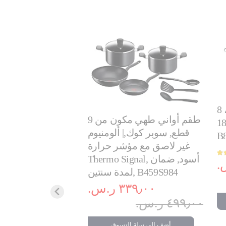
إنتويشن، طقم أواني طبخ، 8
طقم أواني طهي مكون من 9
تيل 18/10،
قطع, سوبر كوك,| ألومنيوم
B
غير لاصق مع مؤشر حرارة
Thermo Signal, أسود, ضمان
, Cooking Set, 9
لمدة سنتين, B459S984
tick coating,
٣٣٩٫٠٠ ر.س.‏
٤٩٩٫٠٠ ر.س.‏
٣٠٩٫٠٠ ر.
٤٥٩٫٠٠ ر.س.‏
أضف إلى سلة التسوق