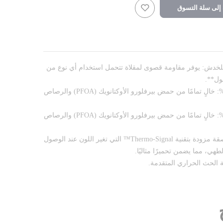
لى سلة التسوق
لخدش: يوفر مقاومة قصوى لمقلاة تتحمل استخدام أي نوع من
طلاء غير لاصق آمن بنسبة 100%: خالٍ تمامًا من حمض بيرفلورو الأوكتانويك (PFOA) والرصاص
طلاء غير لاصق آمن بنسبة 100%: خالٍ تمامًا من حمض بيرفلورو الأوكتانويك (PFOA) والرصاص
مؤشر بدء الطهي: مقلاة غير لاصقة مزودة بتقنية Thermo-Signal™ التي تغير اللون عند الوصول
طهي، مما يضمن تحميرًا مثاليًا.
 الحث الحراري المتقدمة.