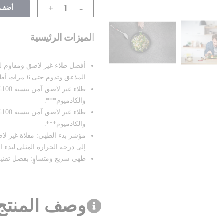
-
أضف إ
+
الميزات الرئيسية
أفضل طلاء غير لاصق ومقاوم ل
الملاعق وتدوم حتى 6 مرات أطول**.
والكادميوم***.
والكادميوم***.
إلى درجة الحرارة المثلى لبدء ال
طهي سريع ومتساوٍ: بفضل تقنية
وصف المنتج