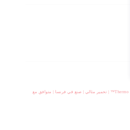
TEFAL قدر صلصة | UNLIMITED قدر صلصة 24 سم + غطاء | مقاومة للخدش | طلاء غير لاصق آمن 100% | مؤشر Thermo signal™ | تحمير مثالي | صنع في فرنسا | متوافق مع