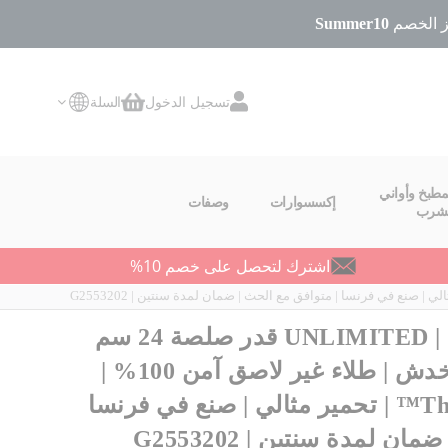
Summer10
تسجيل الدخول
السلة
سلة التسوق
مطبخ وأواني
إكسسوارات
وصفات
لشرب
اشترك لتحصل على خصم 10%
TEFAL قدر صلصة | UNLIMITED قدر صلصة 24 سم
+ غطاء | مقاومة للخدش | طلاء غير لاصق آمن 100% |
مؤشر Thermo signal™ | تحمير مثالي | صنع في فرنسا
ن لمدة سنتين | G2553202