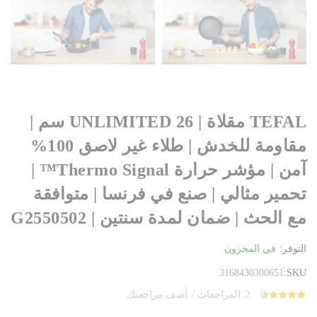
TEFAL مقلاة | UNLIMITED 26 سم |
مقاومة للخدش | طلاء غير لاصق 100%
آمن | مؤشر حرارة Thermo Signal™ |
تحمير مثالي | صنع في فرنسا | متوافقة
مع الحث | ضمان لمدة سنتين | G2550502
التوفر:
في المخزون
3168430300651
SKU
2
المراجعات
أضف مراجعتك
التقييم:
100
90
% of