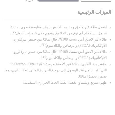
الميزات الرئيسية
أفضل طلاء غير لاصق ومقاوم للخدش: يوفر مقاومة قصوى لمقلاة
تتحمل استخدام أي نوع من الملاعق وتدوم حتى 6 مرات أطول**.
طلاء غير لاصق آمن بنسبة 100%: خالٍ تمامًا من حمض بيرفلورو
الأوكتانويك (PFOA) والرصاص والكادميوم***.
طلاء غير لاصق آمن بنسبة 100%: خالٍ تمامًا من حمض بيرفلورو
الأوكتانويك (PFOA) والرصاص والكادميوم***.
مؤشر بدء الطهي: مقلاة غير لاصقة مزودة بتقنية Thermo-Signal™
التي تغير اللون عند الوصول إلى درجة الحرارة المثلى لبدء الطهي، مما
يضمن تحميرًا مثاليًا.
طهي سريع ومتساوٍ: بفضل تقنية الحث الحراري المتقدمة.