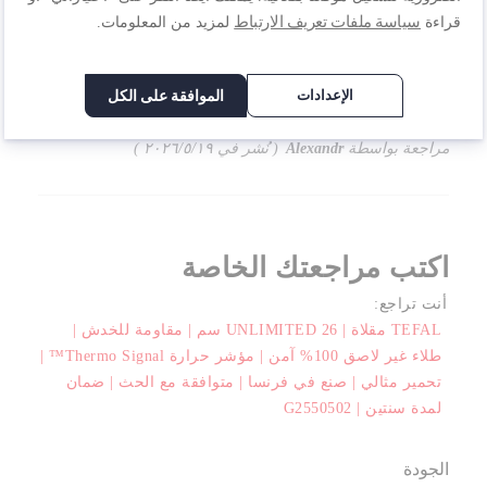
عملية
سياسة ملفات تعريف الارتباط
قراءة
لمزيد من المعلومات.
الجودة
100%
تصنيف
100%
السعر
الإعدادات
الموافقة على الكل
100%
المقلاة عملية جداً وأستخدمها كثير.
مراجعة بواسطة
Alexandr
نُشر في
١٩‏/٥‏/٢٠٢٦
اكتب مراجعتك الخاصة
أنت تراجع:
TEFAL مقلاة | UNLIMITED 26 سم | مقاومة للخدش |
طلاء غير لاصق 100% آمن | مؤشر حرارة Thermo Signal™ |
تحمير مثالي | صنع في فرنسا | متوافقة مع الحث | ضمان
لمدة سنتين | G2550502
الجودة