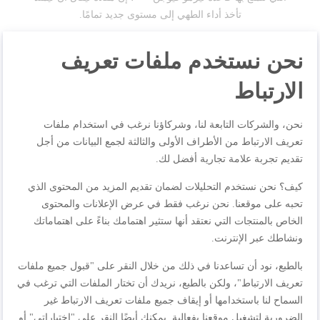
تأخذ أداء الطهي إلى مستوى جديد تمامًا.
نحن نستخدم ملفات تعريف
مواصفات المنتجات
الارتباط
نحن، والشركات التابعة لنا، وشركاؤنا نرغب في استخدام ملفات
المراجعات
تعريف الارتباط من الأطراف الأولى والثالثة لجمع البيانات من أجل
تقديم تجربة علامة تجارية أفضل لك.
جيد
كيف؟ نحن نستخدم التحليلات لضمان تقديم المزيد من المحتوى الذي
تحبه على موقعنا. نحن نرغب فقط في عرض الإعلانات والمحتوى
الجودة
80%
الخاص بالمنتجات التي نعتقد أنها ستثير اهتمامك بناءً على اهتماماتك
تصنيف
80%
ونشاطك عبر الإنترنت.
السعر
80%
منتج جيد.
بالطبع، نود أن تساعدنا في ذلك من خلال النقر على "قبول جميع ملفات
مراجعة بواسطة
Samuel
نُشر في
٢٧‏/٥‏/٢٠٢٦
تعريف الارتباط"، ولكن بالطبع، نريدك أن تختار الملفات التي ترغب في
السماح لنا باستخدامها أو إيقاف جميع ملفات تعريف الارتباط غير
الضرورية لتشغيل موقعنا بفعالية. يمكنك أيضًا النقر على "اختياراتي" أو