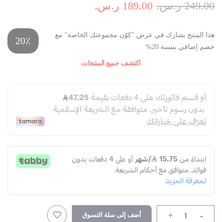
249.00 ر.س.‏
189.00 ر.س.‏
هذا المنتج يشارك في عرض "كوّن مجموعتك الخاصة" مع
20٪
خصم إضافي بنسبة 20%
اكتشف جميع المنتجات
-
أضف إلى سلة التسوق
+