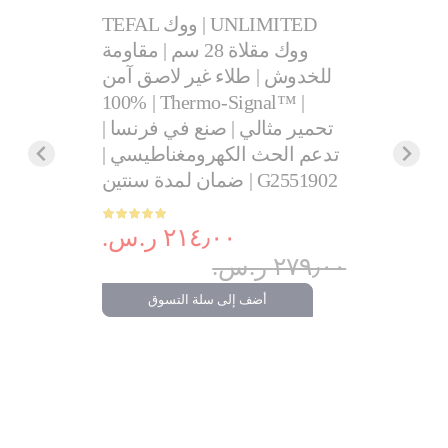
TEFAL ووك | UNLIMITED
وضعيّتين:
ووك مقلاة 28 سم | مقاومة
ى الفحم |
للخدوش | طلاء غير لاصق آمن
GC30252
100% | Thermo-Signal™ |
مث
تحمير مثالي | صنع في فرنسا |
.‏
متوافقة 
تدعم الحث الكهرومغناطيسي |
ضمان لمدة سنتين | G2551902
تسوق
التقييم:
التقييم:
100%
٢١٤٫٠٠ ر.س.‏
٢٢٩٫٠٠ ر.س.‏
٢٧٩٫٠٠ ر.س.‏
أضف إلى سلة التسوق