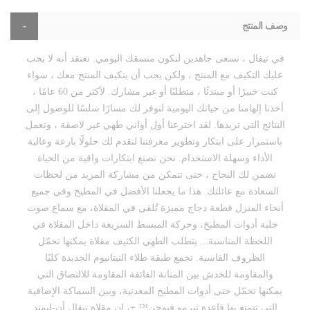
وصف المنتج
في تيفال ، نسعى جاهدين لنكون منسقك اليومي. نعتقد أنه لا يجب
عليك التكيف مع المنتج ، ولكن يجب أن يتكيف المنتج معك ، سواء
كنت خبيرًا أو مبتدئًا ، متطلبًا أو غير مشارك. لأكثر من 60 عامًا ،
أخذنا إلهامنا من حياتك اليومية لنوفر لك مسارًا سلسًا للوصول إلى
النتائج التي تريدها. لقد اخترعنا أول أواني طهي غير لاصقة ، ونعمل
باستمرار على ابتكار وتطوير معرفتنا لنقدم لك حلولًا بارعة وعالية
الأداء وسهلة الاستخدام. نحن نصنع ابتكارات واقية من الحياة
تضمن لك النجاح ، حتى تتمكن من مشاركة المزيد من لحظات
السعادة مع عائلتك. هذا ما يجعلنا الأفضل في المطبخ وفي جميع
أنحاء المنزل قطعة دجاج مميزة تُلقى في المقلاة، مع سماع صوت
جلبة أدوات المطبخ، وحركة المبسط السريعة داخل المقلاة في
اللحظة المناسبة... يتطلب الطهي الكثيف مقلاة يمكنها تحمّل
الظروف القاسية. تجمع طبقة طلاء التيتانيوم الجديدة كليًا
والمقاومة للخدش بين المتانة الفائقة المقاومة للالتصاق التي
يمكنها تحمّل حتى أدوات المطبخ المعدنية، وبين السماكة الإضافية
التي تتمتع بها قاعدة ثيرمو فيوجن™ +، إن مقلاة تيفال أن-ليمتد