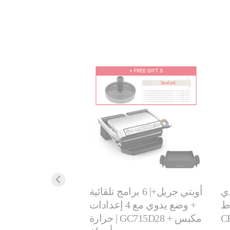
دي
أوبتي جريل+| 6 برامج تلقائية
| 2400 واط |
+ وضع يدوي مع 4 إعدادات
واط | 3 
C
حرارة | GC715D28 + مكبس
بلانشا| 27