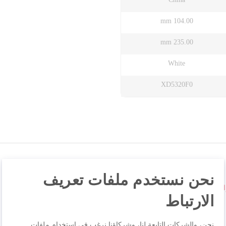
104.00 mm
235.00 mm
White
XD5320F0
نحن نستخدم ملفات تعريف
XD5320F0 – لتر
الارتباط
نحن، والشركات التابعة لنا، وشركاؤنا نرغب في استخدام ملفات