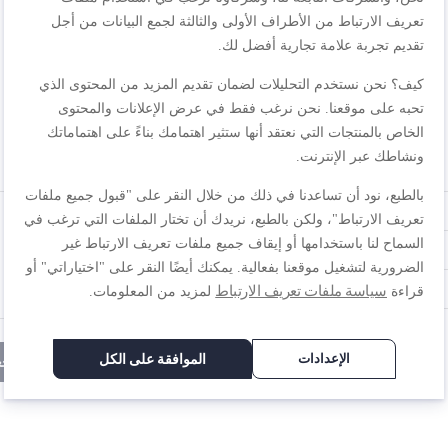
تعريف الارتباط من الأطراف الأولى والثالثة لجمع البيانات من أجل
تقديم تجربة علامة تجارية أفضل لك.
كيف؟ نحن نستخدم التحليلات لضمان تقديم المزيد من المحتوى الذي
تحبه على موقعنا. نحن نرغب فقط في عرض الإعلانات والمحتوى
الخاص بالمنتجات التي نعتقد أنها ستثير اهتمامك بناءً على اهتماماتك
ونشاطك عبر الإنترنت.
المراجعة
بالطبع، نود أن تساعدنا في ذلك من خلال النقر على "قبول جميع ملفات
تعريف الارتباط"، ولكن بالطبع، نريدك أن تختار الملفات التي ترغب في
السماح لنا باستخدامها أو إيقاف جميع ملفات تعريف الارتباط غير
الضرورية لتشغيل موقعنا بفعالية. يمكنك أيضًا النقر على "اختياراتي" أو
سياسة ملفات تعريف الارتباط
قراءة
لمزيد من المعلومات.
الإعدادات
الموافقة على الكل
إرسال المراجع