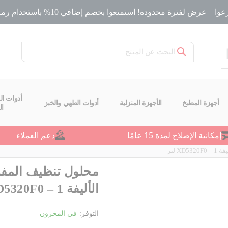
ا – عرض لفترة محدودة! استمتعوا بخصم إضافي 10% باستخدام رمز الخصم
بحث
أدوات ال
أجهزة المطبخ
الأجهزة المنزلية
أدوات الطهي والخبز
ا
إمكانية الإصلاح لمدة 15 عامًا
دعم العملاء
 لتر
محلول تنظيف المفر
الأليفة XD5320F0 – 1 لتر
التوفر:
في المخزون