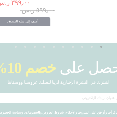
٣٩٩٫٠٠ ر.س.‏
٥٩٩٫٠٠ ر.س.‏
أضف إلى سلة التسوق
حصل على
خصم 10%
اشترك في النشرة الإخبارية لدينا لتصلك عروضنا ووصفاتنا
 قرأت وأوافق على الشروط والأحكام، شروط العروض والخصومات، وسياسة الخصوص