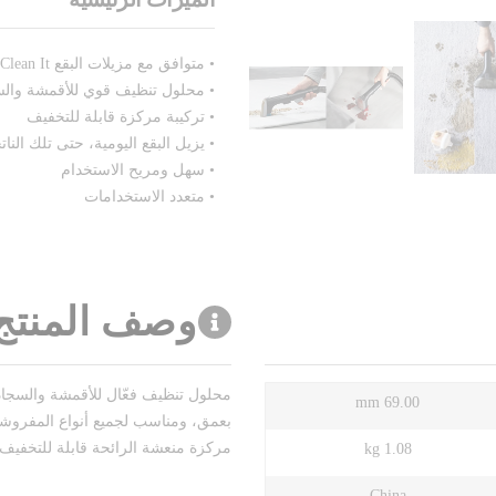
• متوافق مع مزيلات البقع Clean It موديلات IZ5020M0 وIN5010F0 وIN5020F0
• محلول تنظيف قوي للأقمشة والس
• تركيبة مركزة قابلة للتخفيف
• يزيل البقع اليومية، حتى تلك النات
• سهل ومريح الاستخدام
• متعدد الاستخدامات
وصف المنتج
محلول تنظيف فعّال للأقمشة والسجاد، م
69.00 mm
بعمق، ومناسب لجميع أنواع المفروشات
مركزة منعشة الرائحة قابلة للتخفيف، 
1.08 kg
China