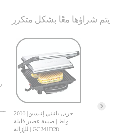
يتم شراؤها معًا بشكل متكرر
ش
اية ألتراكومباكت |
: للشواء أو الشواء
م | GC302528
٩٫٠٠
جريل بانيني إنيسيو | 2000
٣٥٩٫٠٠ ر.س.‏
واط | صينية عصير قابلة
للإزالة | GC241D28