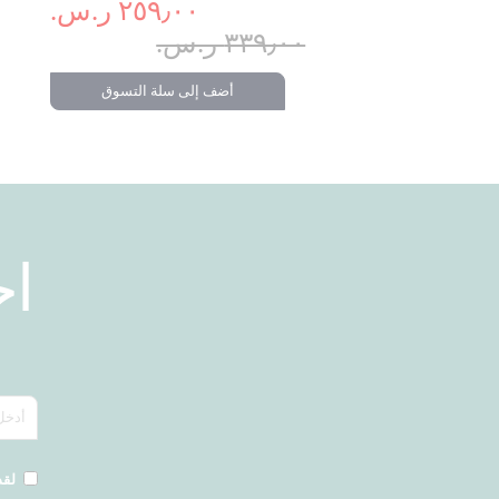
٢٥٩٫٠٠ ر.س.‏
 إلى سلة التسوق
٣٣٩٫٠٠ ر.س.‏
أضف إلى سلة التسوق
ا
لقد