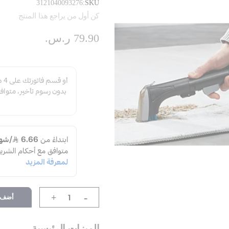
3121040093276
SKU
كن أول من يراجع هذا المنتج
79.90 ر.س.‏
-
أضف إ
+
الميزات الرئيسية