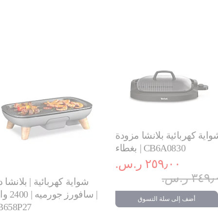
واية كهربائية بلانشا مزودة
بغطاء | CB6A0830
٢٥٩٫٠٠ ر.س.‏
٣٤ ر.س.‏
شواية كهربائية | بلانشا 
سافورز جورميه 
أضف إلى سلة التسوق
B658P27