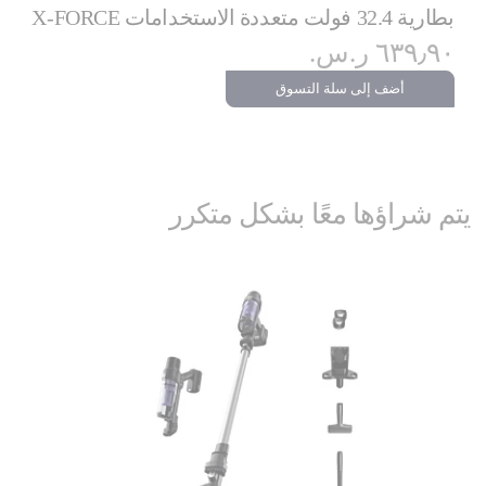
بطارية 32.4 فولت متعددة الاستخدامات X-FORCE
٦٣٩٫٩٠ ر.س.‏
أضف إلى سلة التسوق
يتم شراؤها معًا بشكل متكرر