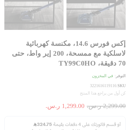
إكس فورس 14.6، مكنسة كهربائية
لاسلكية مع ممسحة، 200 إير واط، حتى
70 دقيقة، TY99C0HO
التوفر:
في المخزون
3221616119116
SKU
كن أول من يراجع هذا المنتج
2,299.00 ر.س.‏
1,299.00 ر.س.‏