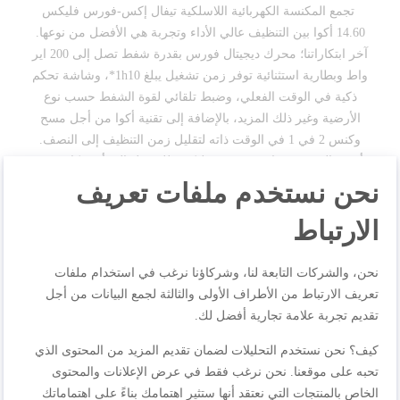
تجمع المكنسة الكهربائية اللاسلكية تيفال إكس-فورس فليكس
14.60 أكوا بين التنظيف عالي الأداء وتجربة هي الأفضل من نوعها.
آخر ابتكاراتنا؛ محرك ديجيتال فورس بقدرة شفط تصل إلى 200 اير
واط وبطارية استثنائية توفر زمن تشغيل يبلغ 1h10*، وشاشة تحكم
ذكية في الوقت الفعلي، وضبط تلقائي لقوة الشفط حسب نوع
الأرضية وغير ذلك المزيد، بالإضافة إلى تقنية أكوا من أجل مسح
وكنس 2 في 1 في الوقت ذاته لتقليل زمن التنظيف إلى النصف.
أضف إلى جميع ما سبق تقنية فليكس للوصول إلى أي مكان دون
نحن نستخدم ملفات تعريف
أي حاجة للانحناء.
الارتباط
مواصفات المنتجات
نحن، والشركات التابعة لنا، وشركاؤنا نرغب في استخدام ملفات
تعريف الارتباط من الأطراف الأولى والثالثة لجمع البيانات من أجل
تقديم تجربة علامة تجارية أفضل لك.
المراجعات
كيف؟ نحن نستخدم التحليلات لضمان تقديم المزيد من المحتوى الذي
تحبه على موقعنا. نحن نرغب فقط في عرض الإعلانات والمحتوى
الخاص بالمنتجات التي نعتقد أنها ستثير اهتمامك بناءً على اهتماماتك