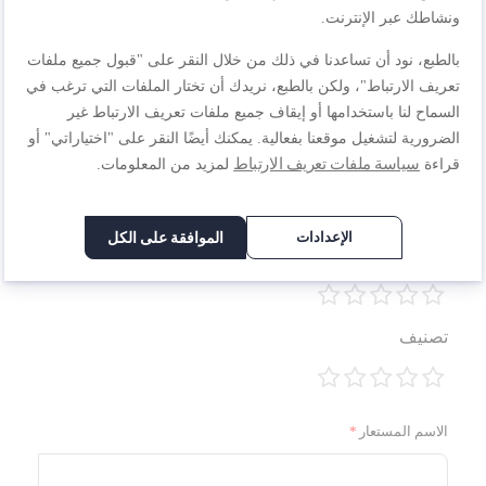
اكتب مراجعتك الخاصة
ونشاطك عبر الإنترنت.
أنت تراجع:
بالطبع، نود أن تساعدنا في ذلك من خلال النقر على "قبول جميع ملفات
إكس فورس 14.6، مكنسة كهربائية لاسلكية مع ممسحة،
تعريف الارتباط"، ولكن بالطبع، نريدك أن تختار الملفات التي ترغب في
200 إير واط، حتى 70 دقيقة، TY99C0HO
السماح لنا باستخدامها أو إيقاف جميع ملفات تعريف الارتباط غير
الضرورية لتشغيل موقعنا بفعالية. يمكنك أيضًا النقر على "اختياراتي" أو
سياسة ملفات تعريف الارتباط
قراءة
لمزيد من المعلومات.
الجودة
الإعدادات
الموافقة على الكل
1
2
3
4
5
السعر
نجمة
نجوم
نجوم
نجوم
نجوم
1
2
3
4
5
تصنيف
نجمة
نجوم
نجوم
نجوم
نجوم
1
2
3
4
5
نجمة
نجوم
نجوم
نجوم
نجوم
الاسم المستعار