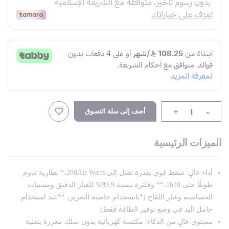
-
أضف إلى سلة التسوق
+
الميزات الرئيسية
أداء عالٍ: شفط قوي بقدرة تصل إلى 200Air Watts،* بطارية تدوم
طويلًا حتى 1h10،** وفلترة بنسبة 99.9% للغبار الدقيق ومسببات
الحساسية وغبار اللقاح (*باستخدام خاصية التعزيز، **عند استخدام
حامل اليد في وضع توفير الطاقة فقط)
مستوى عالٍ من الذكاء: مكنسة كهربائية بدون سلك معززة بتقنية