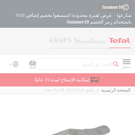
Summer10
سارعوا – عرض لفترة محدودة! استمتعوا بخصم إضافي 10%
باستخدام رمز الخصم
Summer10
سلة التسوق
تسوق
السلة
بحث
إمكانية الإصلاح لمدة 15 عامًا
الصفحة الرئيسية
ملحق Easy Fry XL XA112010
Skip
Skip
to
to
the
the
beginning
end
of
of
the
the