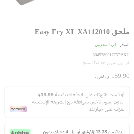
ملحق Easy Fry XL XA112010
التوفر:
في المخزون
3045380017757
SKU
كن أول من يراجع هذا المنتج
159.90 ر.س.‏