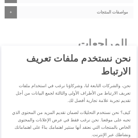
مواصفات المنتجات
المراجعات
نحن نستخدم ملفات تعريف
الارتباط
اكتب مراجعتك الخاصة
أنت تراجع:
ملحق Easy Fry XL XA112010
نحن، والشركات التابعة لنا، وشركاؤنا نرغب في استخدام ملفات
تعريف الارتباط من الأطراف الأولى والثالثة لجمع البيانات من أجل
الجودة
تقديم تجربة علامة تجارية أفضل لك.
كيف؟ نحن نستخدم التحليلات لضمان تقديم المزيد من المحتوى الذي
1
2
3
4
5
تحبه على موقعنا. نحن نرغب فقط في عرض الإعلانات والمحتوى
السعر
نجمة
نجوم
نجوم
نجوم
نجوم
الخاص بالمنتجات التي نعتقد أنها ستثير اهتمامك بناءً على اهتماماتك
ونشاطك عبر الإنترنت.