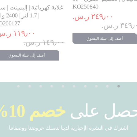
KO250840
غلاية كهربائية | إليمينت | س
1.7 لتر | 0
٢٤٩٫٠٠ ر.س.‏
O200127
٣٤ ر.س.‏
١١٩٫٠٠ ر.س.‏
أضف إلى سلة التسوق
١٤٩٫٠٠ ر.س.‏
أضف إلى سلة التسوق
حصل على
خصم 10%
اشترك في النشرة الإخبارية لدينا لتصلك عروضنا ووصفاتنا