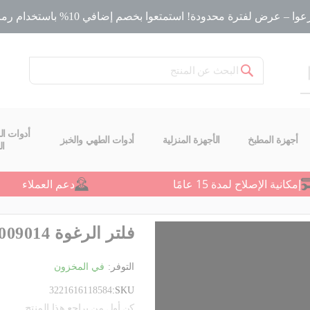
ا – عرض لفترة محدودة! استمتعوا بخصم إضافي 10% باستخدام رمز الخصم
بحث
أدوات ال
أجهزة المطبخ
الأجهزة المنزلية
أدوات الطهي والخبز
ا
إمكانية الإصلاح لمدة 15 عامًا
دعم العملاء
فلتر الرغوة ZR009014
التوفر:
في المخزون
3221616118584
SKU
كن أول من يراجع هذا المنتج