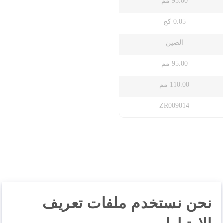
95.00 مم
0.05 كج
الصين
95.00 مم
110.00 مم
ZR009014
نحن نستخدم ملفات تعريف