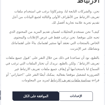
الارتباط
نحن، والشركات التابعة لنا، وشركاؤنا نرغب في استخدام ملفات
تعريف الارتباط من الأطراف الأولى والثالثة لجمع البيانات من أجل
تقديم تجربة علامة تجارية أفضل لك.
كيف؟ نحن نستخدم التحليلات لضمان تقديم المزيد من المحتوى الذي
تحبه على موقعنا. نحن نرغب فقط في عرض الإعلانات والمحتوى
الخاص بالمنتجات التي نعتقد أنها ستثير اهتمامك بناءً على اهتماماتك
ونشاطك عبر الإنترنت.
المراجعة
بالطبع، نود أن تساعدنا في ذلك من خلال النقر على "قبول جميع ملفات
تعريف الارتباط"، ولكن بالطبع، نريدك أن تختار الملفات التي ترغب في
السماح لنا باستخدامها أو إيقاف جميع ملفات تعريف الارتباط غير
الضرورية لتشغيل موقعنا بفعالية. يمكنك أيضًا النقر على "اختياراتي" أو
سياسة ملفات تعريف الارتباط
قراءة
لمزيد من المعلومات.
إرسال المراجع
الإعدادات
الموافقة على الكل