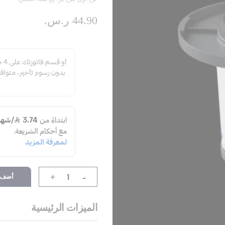
44.90 ر.س.‏
-
أضف إ
+
الميزات الرئيسية