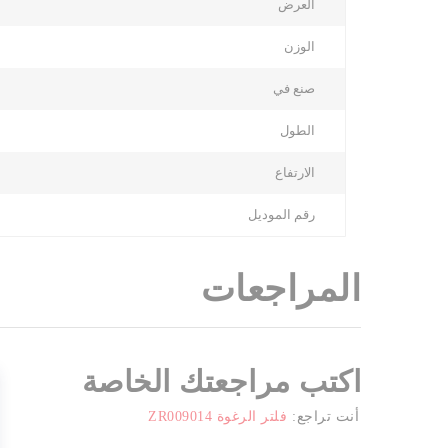
العرض
Information
الوزن
صنع في
الطول
الارتفاع
رقم الموديل
المراجعات
اكتب مراجعتك الخاصة
أنت تراجع:
فلتر الرغوة ZR009014