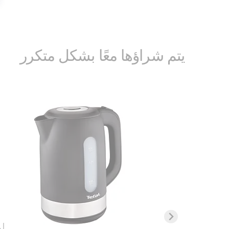
يتم شراؤها معًا بشكل متكرر
إكس بيرت 7.60، مكنسة
كهربائية لاسلكية ، 140 واط،