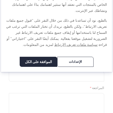
السعر
نجمة
نجوم
نجوم
نجوم
نجوم
الخاص بالمنتجات التي نعتقد أنها ستثير اهتمامك بناءً على اهتماماتك
ونشاطك عبر الإنترنت.
1
2
3
4
5
بالطبع، نود أن تساعدنا في ذلك من خلال النقر على "قبول جميع ملفات
تصنيف
نجمة
نجوم
نجوم
نجوم
نجوم
تعريف الارتباط"، ولكن بالطبع، نريدك أن تختار الملفات التي ترغب في
السماح لنا باستخدامها أو إيقاف جميع ملفات تعريف الارتباط غير
1
2
3
4
5
الضرورية لتشغيل موقعنا بفعالية. يمكنك أيضًا النقر على "اختياراتي" أو
نجمة
نجوم
نجوم
نجوم
نجوم
الاسم المستعار
سياسة ملفات تعريف الارتباط
قراءة
لمزيد من المعلومات.
الإعدادات
الموافقة على الكل
الملخص
المراجعة