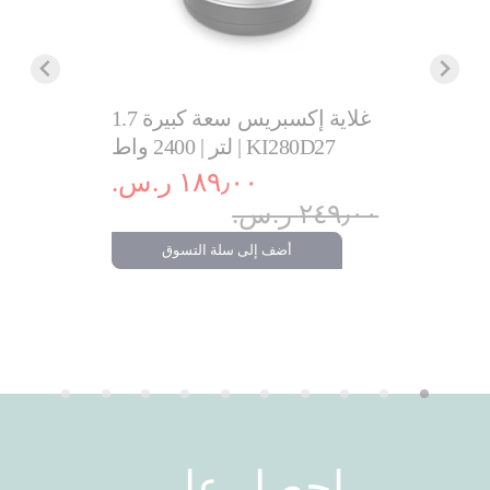
كهربائي
غلاية إكسبريس سعة كبيرة 1.7
لتر | 2400 واط | KI280D27
مينت | سعة
١٨٩٫٠٠ ر.س.‏
٢٤٩٫٠٠ ر.س.‏
.‏
١٬٧٩٩٫٠٠ ر.س
أضف إلى سلة التسوق
تسوق
احصل على