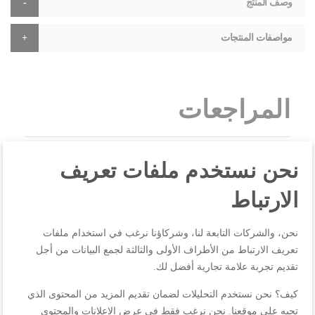
وصف المنتج
مواصفات المنتجات
المراجعات
نحن نستخدم ملفات تعريف
اكتب مراجعتك الخاصة
الارتباط
أنت تراجع:
Primary saucepan 18 cm 10 year guarantee, Stainless steel,
Induction, E3082904
نحن، والشركات التابعة لنا، وشركاؤنا نرغب في استخدام ملفات
تعريف الارتباط من الأطراف الأولى والثالثة لجمع البيانات من أجل
تقديم تجربة علامة تجارية أفضل لك.
الجودة
كيف؟ نحن نستخدم التحليلات لضمان تقديم المزيد من المحتوى الذي
تحبه على موقعنا. نحن نرغب فقط في عرض الإعلانات والمحتوى
1
2
3
4
5