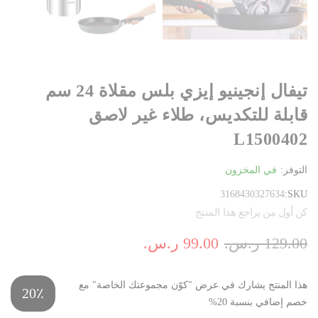
تيفال إنجينيو إيزي بلس مقلاة 24 سم
قابلة للتكديس، طلاء غير لاصق
L1500402
التوفر:
في المخزون
3168430327634
SKU
كن أول من يراجع هذا المنتج
129.00 ر.س.‏
99.00 ر.س.‏
هذا المنتج يشارك في عرض "كوّن مجموعتك الخاصة" مع
20٪
خصم إضافي بنسبة 20%