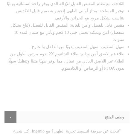
الثلاجة، مع نظام المقبض القابل للإزالة الذي يوفر راحة استثنائية يوميًا.
توفير المساحة: يمتاز أواني الطهي إنجينيو بتصميم قابل للتكديس
يتناسب بشكل مريح مع الخزائن والأرفف.
مقبض قابل للفصل وآمن للغاية: المقبض القابل للفصل (يُباع بشكل
منفصل) آمن ويمكنه تحمل حتى 10 كجم ويأتي مع ضمان لمدة 10
سنوات.
سهل التنظيف: سهل التنظيف يدويًا من الداخل والخارج.
طلاء غير لاصق آمن ودائم: طلاء التيتانيوم 2X يدوم مرتين أطول من
الطلاء غير اللاصق العادي من تيفال، مما يوفر طهيًا متينًا وتنظيفًا سهلًا
بدون PFOA أو الرصاص أو الكادميوم.
وصف المنتج
"تبحث عن طريقة لتبسيط تجربة الطهي؟ مع Ingenio، كل شيء