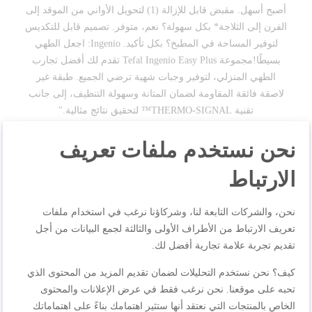
أصبح أسهل. مقبض قابل للإزالة (1) لتحويل الأواني من الموقد إلى
الفرن إلى الثلاجة* بكل سهولة؟ نعم، متوفر. تصميم قابل للتكديس
لتوفير المساحة في المطبخ؟ بكل تأكيد. Ingenio: اجعل الطهي
بسيطًا!مجموعة Tefal Ingenio Easy Plus تقدم لك أفضل تجارب
الطهي المنزلي، لتوفير وجبات شهية ترضي الجميع. طبقة غير
لاصقة فائقة المقاومة لضمان المتانة وسهولة التنظيف، إلى جانب
تقنية THERMO-SIGNAL™ لتحقيق نتائج مثالية."
نحن نستخدم ملفات تعريف
مواصفات المنتجات
الارتباط
نحن، والشركات التابعة لنا، وشركاؤنا نرغب في استخدام ملفات
المراجعات
تعريف الارتباط من الأطراف الأولى والثالثة لجمع البيانات من أجل
تقديم تجربة علامة تجارية أفضل لك.
كيف؟ نحن نستخدم التحليلات لضمان تقديم المزيد من المحتوى الذي
تحبه على موقعنا. نحن نرغب فقط في عرض الإعلانات والمحتوى
اكتب مراجعتك الخاصة
الخاص بالمنتجات التي نعتقد أنها ستثير اهتمامك بناءً على اهتماماتك