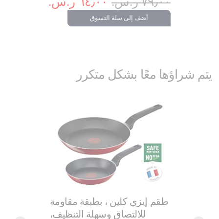
٧٩٫٠٠ ر.س.‏
٦٤٫٠٠ ر.س.‏
أضف إلى سلة التسوق
يتم شراؤها معًا بشكل متكرر
طقم إيزي كلين ، بطبقة مقاومة
للالتصاق وسهلة التنظيف،