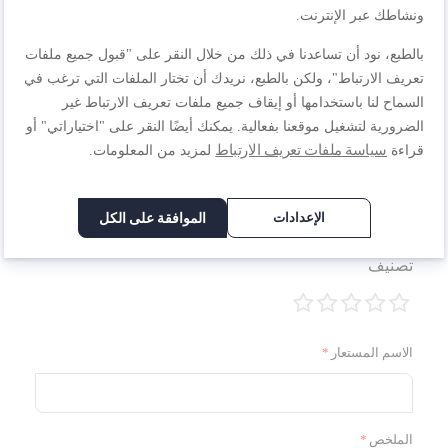
أنت تراجع:
ونشاطك عبر الإنترنت.
تيفال إنجينيو إيزي بلس مقلاة 24 سم قابلة للتكديس، طلاء
بالطبع، نود أن تساعدنا في ذلك من خلال النقر على "قبول جميع ملفات
غير لاصق L1500402
تعريف الارتباط"، ولكن بالطبع، نريدك أن تختار الملفات التي ترغب في
السماح لنا باستخدامها أو إيقاف جميع ملفات تعريف الارتباط غير
الجودة
الضرورية لتشغيل موقعنا بفعالية. يمكنك أيضًا النقر على "اختياراتي" أو
سياسة ملفات تعريف الارتباط
قراءة
لمزيد من المعلومات.
1
2
3
4
5
السعر
نجمة
نجوم
نجوم
نجوم
نجوم
الإعدادات
الموافقة على الكل
1
2
3
4
5
تصنيف
نجمة
نجوم
نجوم
نجوم
نجوم
1
2
3
4
5
نجمة
نجوم
نجوم
نجوم
نجوم
الاسم المستعار
الملخص